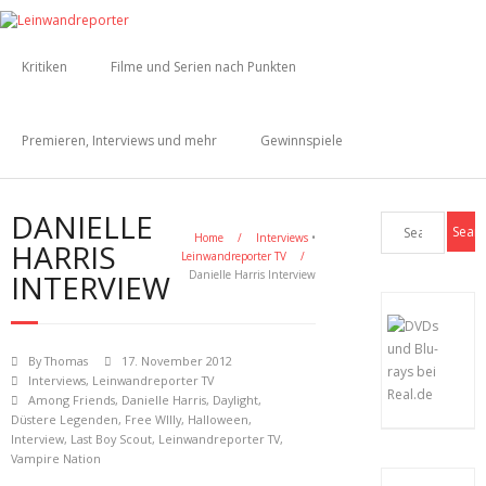
Kritiken
Filme und Serien nach Punkten
Premieren, Interviews und mehr
Gewinnspiele
DANIELLE
Home
/
Interviews
•
HARRIS
Leinwandreporter TV
/
INTERVIEW
Danielle Harris Interview
By
Thomas
17. November 2012
Interviews
,
Leinwandreporter TV
Among Friends
,
Danielle Harris
,
Daylight
,
Düstere Legenden
,
Free WIlly
,
Halloween
,
Interview
,
Last Boy Scout
,
Leinwandreporter TV
,
Vampire Nation