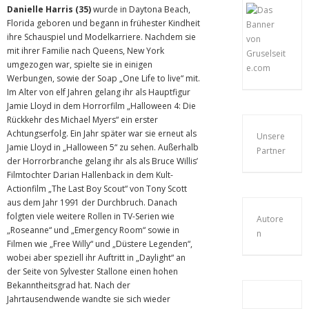
Danielle Harris (35)
wurde in Daytona Beach,
Florida geboren und begann in frühester Kindheit
ihre Schauspiel und Modelkarriere. Nachdem sie
mit ihrer Familie nach Queens, New York
umgezogen war, spielte sie in einigen
Werbungen, sowie der Soap „One Life to live“ mit.
Im Alter von elf Jahren gelang ihr als Hauptfigur
Jamie Lloyd in dem Horrorfilm „Halloween 4: Die
Rückkehr des Michael Myers“ ein erster
Achtungserfolg. Ein Jahr später war sie erneut als
Unsere
Jamie Lloyd in „Halloween 5“ zu sehen. Außerhalb
Partner
der Horrorbranche gelang ihr als als Bruce Willis’
Filmtochter Darian Hallenback in dem Kult-
Actionfilm „The Last Boy Scout“ von Tony Scott
aus dem Jahr 1991 der Durchbruch. Danach
folgten viele weitere Rollen in TV-Serien wie
Autore
„Roseanne“ und „Emergency Room“ sowie in
n
Filmen wie „Free Willy“ und „Düstere Legenden“,
wobei aber speziell ihr Auftritt in „Daylight“ an
der Seite von Sylvester Stallone einen hohen
Bekanntheitsgrad hat. Nach der
Jahrtausendwende wandte sie sich wieder