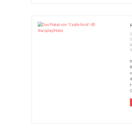
J
S
I
R
v
d
H
O