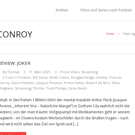
Kritiken
Filme und Serien nach Punkten
 CONROY
Home
/
Posts Ta
REVIEW: JOKER
By
Thomas
11. März 2025
Prime Video
,
Streaming
3.5 von 5 Punkten
,
Bill Camp
,
Brett Cullen
,
Douglas Hodge
,
Drama
,
Frances
onroy
,
Glenn Fleshler
,
Joaquin Phoenix
,
Prime Video
,
Robert de Niro
,
Shea
Whigham
,
Streaming
,
Thriller
,
Todd Phillips
,
Zazie Beetz
nhalt: In den frühen 1980ern führt der mental instabile Arthur Fleck (Joaquin
hoenix, „Inherent Vice – Natürliche Mängel“) in Gotham City wahrlich nicht die
xistenz, von der man träumt: Vollgepumpt mit Medikamenten geht er seinem
agwerk – im Clowns-Kostüm Werbeschilder durch die Straßen tragen – nach
nd wird nicht selten das Ziel von Spott und […]