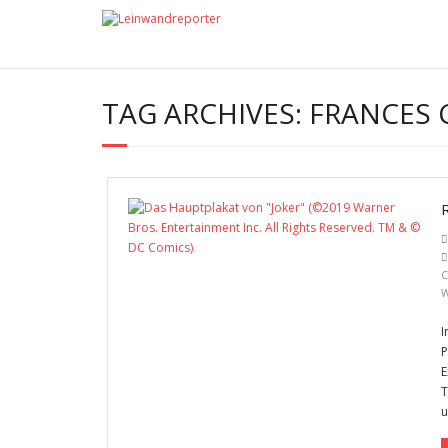
TAG ARCHIVES:
FRANCES
C
I
P
E
T
u