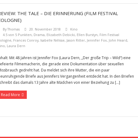
REVIEW: THE TALE – DIE ERINNERUNG (FILM FESTIVAL
COLOGNE)
By
Thomas
20. November 2018
Kino
4.5 von 5 Punkten
,
Drama
,
Elizabeth Debicki
,
Ellen Burstyn
,
Film Festival
ologne
,
Frances Conroy
,
Isabelle Nélisse
,
Jason Ritter
,
Jennifer Fox
,
John Heard
,
ino
,
Laura Dern
nhalt: Mit 48 Jahren ist Jennifer Fox (Laura Dern, „Der große Trip – Wild“) eine
efeierte Filmemacherin, die gerade eine Dokumentation über sexuellen
issbrauch gedreht hat. Da meldet sich ihre Mutter, die ein paar
eunruhigende Briefe aus Jennifers Vergangenheit entdeckt hat. In den Briefen
chreibt das damals 13 Jahre alte Mädchen von einer Beziehung zu […]
Read More