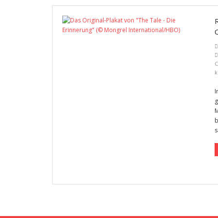
C
k
I
g
M
b
s