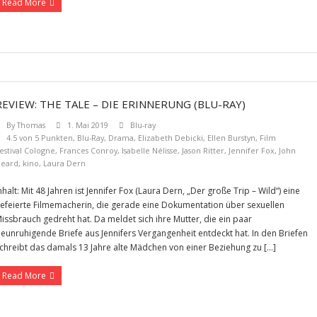
Read More
REVIEW: THE TALE – DIE ERINNERUNG (BLU-RAY)
By
Thomas
1. Mai 2019
Blu-ray
4.5 von 5 Punkten
,
Blu-Ray
,
Drama
,
Elizabeth Debicki
,
Ellen Burstyn
,
Film
estival Cologne
,
Frances Conroy
,
Isabelle Nélisse
,
Jason Ritter
,
Jennifer Fox
,
John
eard
,
kino
,
Laura Dern
nhalt: Mit 48 Jahren ist Jennifer Fox (Laura Dern, „Der große Trip – Wild“) eine
efeierte Filmemacherin, die gerade eine Dokumentation über sexuellen
issbrauch gedreht hat. Da meldet sich ihre Mutter, die ein paar
eunruhigende Briefe aus Jennifers Vergangenheit entdeckt hat. In den Briefen
chreibt das damals 13 Jahre alte Mädchen von einer Beziehung zu […]
Read More