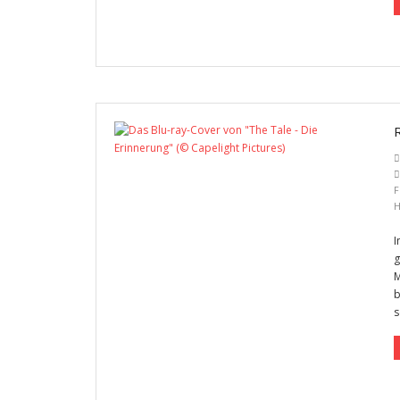
F
H
I
g
M
b
s