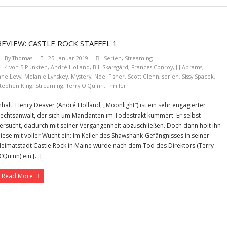
REVIEW: CASTLE ROCK STAFFEL 1
By
Thomas
25. Januar 2019
Serien
,
Streaming
4 von 5 Punkten
,
André Holland
,
Bill Skarsgård
,
Frances Conroy
,
J.J.Abrams
,
ane Levy
,
Melanie Lynskey
,
Mystery
,
Noel Fisher
,
Scott Glenn
,
serien
,
Sissy Spacek
,
tephen King
,
Streaming
,
Terry O'Quinn
,
Thriller
nhalt: Henry Deaver (André Holland, „Moonlight“) ist ein sehr engagierter
echtsanwalt, der sich um Mandanten im Todestrakt kümmert. Er selbst
ersucht, dadurch mit seiner Vergangenheit abzuschließen. Doch dann holt ihn
iese mit voller Wucht ein: Im Keller des Shawshank-Gefängnisses in seiner
eimatstadt Castle Rock in Maine wurde nach dem Tod des Direktors (Terry
’Quinn) ein […]
Read More