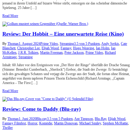
jemand in ihrem Umfeld auf bizarre Weise stirbt, entsorgen sie das scheinbar dämonische
Spielzeug. 25 Jahre […]
Read More
Review: Der Hobbit – Eine unerwartete Reise (Kino)
By
Thomas
1. August 2024
Prime Video
,
Streaming
3.5 von 5 Punkten
,
Andy Serkis
,
Cate
Blanchett
,
Christopher Lee
,
Elijah Wood
,
Fantasy
,
Hugo Weaving
,
Ian Holm
,
Ian
McKellen
,
J.R.R. Tolkien
,
Martin Freeman
,
Peter Jackson
,
Prime Video
,
Richard
Armitrage
,
Streaming
Inhalt: 60 Jahre vor den Ereignissen von „Der Herr der Ringe“ überfällt der Drache Smaug
(Stimme: Benedict Cumberbach, „Sherlock“) Erebor, die Stadt der Zwerge. Er bemächtigt
sich des gewaltigen Schatzes und verjagt die Zwerge aus der Stadt, die fortan ohne Heimat,
angeführt von ihrem tapferen Prinzen Thorin Eichenschild (Richard Armitage, „Captain
America – The First […]
Read More
Review: Come to Daddy (Blu-ray)
By
Thomas
1. Juni 2020
Blu-ray
3.5 von 5 Punkten
,
Ant Timpson
,
Blu-Ray
,
Elijah Wood
,
Fantasy Filmfest
,
Horror
,
Komödie
,
Martin Donovan
,
Michael Smiley
,
Stephen McHattie
,
Thriller