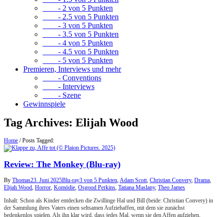
- 2 von 5 Punkten
- 2.5 von 5 Punkten
- 3 von 5 Punkten
- 3.5 von 5 Punkten
- 4 von 5 Punkten
- 4.5 von 5 Punkten
- 5 von 5 Punkten
Premieren, Interviews und mehr
- Conventions
- Interviews
- Szene
Gewinnspiele
Tag Archives:
Elijah Wood
Home
/
Posts Tagged:
Review: The Monkey (Blu-ray)
By
Thomas
23. Juni 2025
Blu-ray
3 von 5 Punkten
,
Adam Scott
,
Christian Convery
,
Drama
,
Elijah Wood
,
Horror
,
Komödie
,
Osgood Perkins
,
Tatiana Maslany
,
Theo James
Inhalt: Schon als Kinder entdecken die Zwillinge Hal und Bill (beide: Christian Convery) in
der Sammlung ihres Vaters einen seltsamen Aufziehaffen, mit dem sie zunächst
bedenkenlos spielen. Als ihn klar wird, dass jedes Mal, wenn sie den Affen aufziehen,