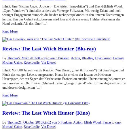
Inhalt: Jim (Nicolas Cage, „Outcast – Die letzten Tempelritter“) und David (Elijah Wood,
„Open Windows“) sind alles andere als Vorzeige-Polizisten. Mit wenig Talent und noch
weniger Engagement dümpeln die beiden recht perspektivlos in den unteren Diensträngen
herum. Um das Gehalt aufzubessern wird hier und da ein wenig Hehler-Ware unter der
Hand verkauft. Als das Duo […]
Read More
Review: The Last Witch Hunter (Blu-ray)
By
Thomas
5. März 2016
Blu-ray
2 von 5 Punkten
,
Action
,
Blu-Ray
,
Elijah Wood
,
Fantasy
,
Michael Caine
,
Rose Leslie
,
Vin Diesel
Inhalt: Vor 800 Jahren wurde Kaulder (Vin Diesel, „Fast & Furious“) mit dem Segen und
Fluch des ewigen Lebens ausgestattet. Heute ist er einer der letzten verbliebenen
Hexenjäger, der mit Segen der Kirche seine Profession ausübt. Unterstützung bekommt er
vom inzwischen 36. Priester (Michael Caine, „Ewige Jugend“) der für ihn abgestellt wurde
und dessen designierten […]
Read More
Review: The Last Witch Hunter (Kino)
By
Thomas
21. Oktober 2015
Kino
2 von 5 Punkten
,
Action
,
Elijah Wood
,
Fantasy
,
kino
,
Michael Caine
,
Rose Leslie
,
Vin Diesel