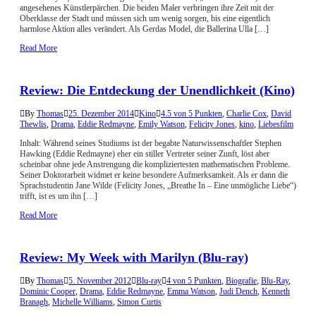
angesehenes Künstlerpärchen. Die beiden Maler verbringen ihre Zeit mit der
Oberklasse der Stadt und müssen sich um wenig sorgen, bis eine eigentlich
harmlose Aktion alles verändert. Als Gerdas Model, die Ballerina Ulla […]
Read More
Review: Die Entdeckung der Unendlichkeit (Kino)
By
Thomas
25. Dezember 2014
Kino
4.5 von 5 Punkten
,
Charlie Cox
,
David
Thewlis
,
Drama
,
Eddie Redmayne
,
Emily Watson
,
Felicity Jones
,
kino
,
Liebesfilm
Inhalt: Während seines Studiums ist der begabte Naturwissenschaftler Stephen
Hawking (Eddie Redmayne) eher ein stiller Vertreter seiner Zunft, löst aber
scheinbar ohne jede Anstrengung die kompliziertesten mathematischen Probleme.
Seiner Doktorarbeit widmet er keine besondere Aufmerksamkeit. Als er dann die
Sprachstudentin Jane Wilde (Felicity Jones, „Breathe In – Eine unmögliche Liebe“)
trifft, ist es um ihn […]
Read More
Review: My Week with Marilyn (Blu-ray)
By
Thomas
5. November 2012
Blu-ray
4 von 5 Punkten
,
Biografie
,
Blu-Ray
,
Dominic Cooper
,
Drama
,
Eddie Redmayne
,
Emma Watson
,
Judi Dench
,
Kenneth
Branagh
,
Michelle Williams
,
Simon Curtis