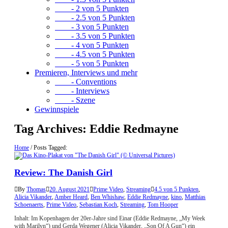
- 2 von 5 Punkten
- 2.5 von 5 Punkten
- 3 von 5 Punkten
- 3.5 von 5 Punkten
- 4 von 5 Punkten
- 4.5 von 5 Punkten
- 5 von 5 Punkten
Premieren, Interviews und mehr
- Conventions
- Interviews
- Szene
Gewinnspiele
Tag Archives:
Eddie Redmayne
Home
/
Posts Tagged:
Review: The Danish Girl
By
Thomas
20. August 2021
Prime Video
,
Streaming
4.5 von 5 Punkten
,
Alicia Vikander
,
Amber Heard
,
Ben Whishaw
,
Eddie Redmayne
,
kino
,
Matthias
Schoenaerts
,
Prime Video
,
Sebastian Koch
,
Streaming
,
Tom Hooper
Inhalt: Im Kopenhagen der 20er-Jahre sind Einar (Eddie Redmayne, „My Week
with Marilyn“) und Gerda Wegener (Alicia Vikander, „Son Of A Gun“) ein