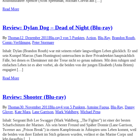
Rollstuhlfahrer Spencer (Scott Speedman, Michael Corvin aus […]
Read More
Review: Dylan Dog – Dead of Night (Blu-ray)
By
Thomas
12. Dezember 2011
Blu-ray
3 von 5 Punkten
,
Action
,
Blu-Ray
,
Brandon Routh
,
Comic-Verfilmung
,
Peter Stormare
Inhalt: Dylan (Brandon Routh) war mit seinem relativ langweiligen Leben glücklich. Er und
sein Kumpel Marcus (Sam Huntington) untersuchten in ihrer Privatdetektei hauptsächlich
Fälle, bei denen es Ehemänner mit der Treue nicht so genau nahmen. Mit dem ruhigen und
einfachen Leben ist es aber vorbei, als die beiden von der jungen Elisabeth (Anita Briem)
engagiert […]
Read More
Review: Shooter (Blu-ray)
By
Thomas
30. November 2011
Blu-ray
4 von 5 Punkten
,
Antoine Fuqua
,
Blu-Ray
,
Danny
Glover
,
Kate Mara
,
Lane Garrison
,
Mark Wahlberg
,
Michael Pena
Inhalt: Sergeant Bob Lee Swagger (Mark Wahlberg, „The Fighter“) ist einer der besten
Scharfschützen der Marines. Als sein bester Freund und Späher Donnie (Lane Garrison,
Tweener aus „Prison Break“) in einem Kampfeinsatz in Äthiopien ums Leben kommt, weil
die beiden von ihrer Einheit im Stich gelassen wurden, verlässt er das Marine Corps und
lebt daraufhin […]