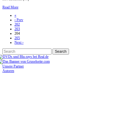
Read More
«
‹ Prev
202
203
204
205
Next ›
Unsere Partner
Autoren