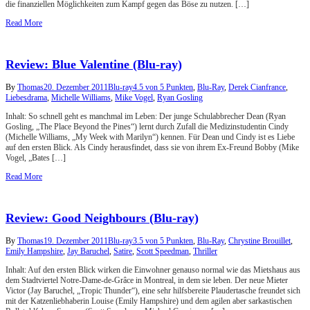
die finanziellen Möglichkeiten zum Kampf gegen das Böse zu nutzen. […]
Read More
Review: Blue Valentine (Blu-ray)
By
Thomas
20. Dezember 2011
Blu-ray
4.5 von 5 Punkten
,
Blu-Ray
,
Derek Cianfrance
,
Liebesdrama
,
Michelle Williams
,
Mike Vogel
,
Ryan Gosling
Inhalt: So schnell geht es manchmal im Leben: Der junge Schulabbrecher Dean (Ryan
Gosling, „The Place Beyond the Pines“) lernt durch Zufall die Medizinstudentin Cindy
(Michelle Williams, „My Week with Marilyn“) kennen. Für Dean und Cindy ist es Liebe
auf den ersten Blick. Als Cindy herausfindet, dass sie von ihrem Ex-Freund Bobby (Mike
Vogel, „Bates […]
Read More
Review: Good Neighbours (Blu-ray)
By
Thomas
19. Dezember 2011
Blu-ray
3.5 von 5 Punkten
,
Blu-Ray
,
Chrystine Brouillet
,
Emily Hampshire
,
Jay Baruchel
,
Satire
,
Scott Speedman
,
Thriller
Inhalt: Auf den ersten Blick wirken die Einwohner genauso normal wie das Mietshaus aus
dem Stadtviertel Notre-Dame-de-Grâce in Montreal, in dem sie leben. Der neue Mieter
Victor (Jay Baruchel, „Tropic Thunder“), eine sehr hilfsbereite Plaudertasche freundet sich
mit der Katzenliebhaberin Louise (Emily Hampshire) und dem agilen aber sarkastischen