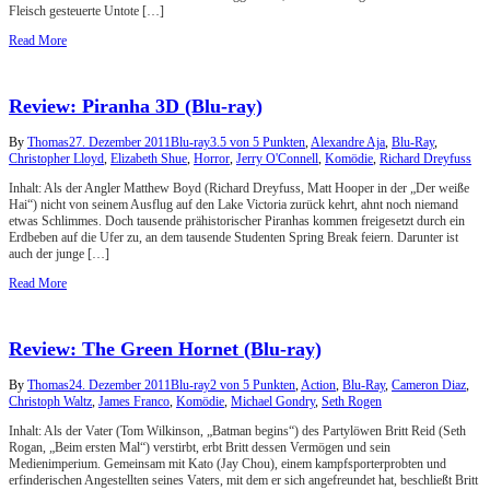
Fleisch gesteuerte Untote […]
Read More
Review: Piranha 3D (Blu-ray)
By
Thomas
27. Dezember 2011
Blu-ray
3.5 von 5 Punkten
,
Alexandre Aja
,
Blu-Ray
,
Christopher Lloyd
,
Elizabeth Shue
,
Horror
,
Jerry O'Connell
,
Komödie
,
Richard Dreyfuss
Inhalt: Als der Angler Matthew Boyd (Richard Dreyfuss, Matt Hooper in der „Der weiße
Hai“) nicht von seinem Ausflug auf den Lake Victoria zurück kehrt, ahnt noch niemand
etwas Schlimmes. Doch tausende prähistorischer Piranhas kommen freigesetzt durch ein
Erdbeben auf die Ufer zu, an dem tausende Studenten Spring Break feiern. Darunter ist
auch der junge […]
Read More
Review: The Green Hornet (Blu-ray)
By
Thomas
24. Dezember 2011
Blu-ray
2 von 5 Punkten
,
Action
,
Blu-Ray
,
Cameron Diaz
,
Christoph Waltz
,
James Franco
,
Komödie
,
Michael Gondry
,
Seth Rogen
Inhalt: Als der Vater (Tom Wilkinson, „Batman begins“) des Partylöwen Britt Reid (Seth
Rogan, „Beim ersten Mal“) verstirbt, erbt Britt dessen Vermögen und sein
Medienimperium. Gemeinsam mit Kato (Jay Chou), einem kampfsporterprobten und
erfinderischen Angestellten seines Vaters, mit dem er sich angefreundet hat, beschließt Britt