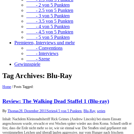
- 2 von 5 Punkten
- 2.5 von 5 Punkten
- 3 von 5 Punkten
- 3.5 von 5 Punkten
- 4 von 5 Punkten
- 4.5 von 5 Punkten
- 5 von 5 Punkten
Premieren, Interviews und mehr
- Conventions
- Interviews
- Szene
Gewinnspiele
Tag Archives:
Blu-Ray
Home
/
Posts Tagged:
Review: The Walking Dead Staffel 1 (Blu-ray)
By
Thomas
28. Dezember 2011
Serien
4.5 von 5 Punkten
,
Blu-Ray
,
serien
Inhalt: Nachdem Kleinstadtsheriff Rick Grimes (Andrew Lincoln) bei einem Einsatz
angeschossen wurde, erwacht er erst Wochen später wieder aus dem Koma. Schnell stellt er
fest, dass die Erde nicht mehr so ist, wie sie einmal war. Die Straßen sind gepflastert mit
verstümmelten Leichen und überall laufen aggressive, nur vom Hunger nach frischem