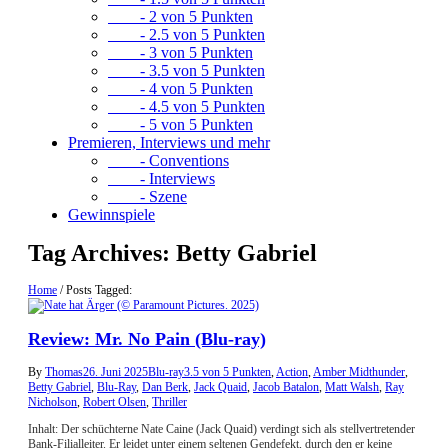
- 2 von 5 Punkten
- 2.5 von 5 Punkten
- 3 von 5 Punkten
- 3.5 von 5 Punkten
- 4 von 5 Punkten
- 4.5 von 5 Punkten
- 5 von 5 Punkten
Premieren, Interviews und mehr
- Conventions
- Interviews
- Szene
Gewinnspiele
Tag Archives:
Betty Gabriel
Home
/
Posts Tagged:
Review: Mr. No Pain (Blu-ray)
By
Thomas
26. Juni 2025
Blu-ray
3.5 von 5 Punkten
,
Action
,
Amber Midthunder
,
Betty Gabriel
,
Blu-Ray
,
Dan Berk
,
Jack Quaid
,
Jacob Batalon
,
Matt Walsh
,
Ray
Nicholson
,
Robert Olsen
,
Thriller
Inhalt: Der schüchterne Nate Caine (Jack Quaid) verdingt sich als stellvertretender
Bank-Filialleiter. Er leidet unter einem seltenen Gendefekt, durch den er keine