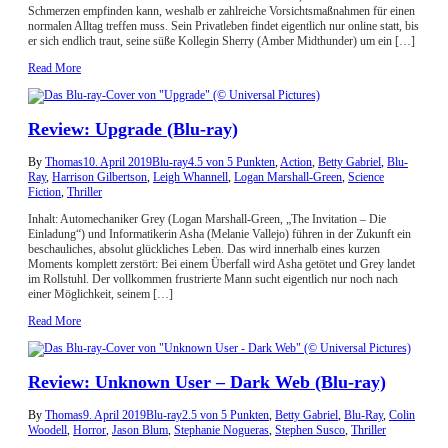
Schmerzen empfinden kann, weshalb er zahlreiche Vorsichtsmaßnahmen für einen
normalen Alltag treffen muss. Sein Privatleben findet eigentlich nur online statt, bis
er sich endlich traut, seine süße Kollegin Sherry (Amber Midthunder) um ein […]
Read More
Review: Upgrade (Blu-ray)
By
Thomas
10. April 2019
Blu-ray
4.5 von 5 Punkten
,
Action
,
Betty Gabriel
,
Blu-
Ray
,
Harrison Gilbertson
,
Leigh Whannell
,
Logan Marshall-Green
,
Science
Fiction
,
Thriller
Inhalt: Automechaniker Grey (Logan Marshall-Green, „The Invitation – Die
Einladung“) und Informatikerin Asha (Melanie Vallejo) führen in der Zukunft ein
beschauliches, absolut glückliches Leben. Das wird innerhalb eines kurzen
Moments komplett zerstört: Bei einem Überfall wird Asha getötet und Grey landet
im Rollstuhl. Der vollkommen frustrierte Mann sucht eigentlich nur noch nach
einer Möglichkeit, seinem […]
Read More
Review: Unknown User – Dark Web (Blu-ray)
By
Thomas
9. April 2019
Blu-ray
2.5 von 5 Punkten
,
Betty Gabriel
,
Blu-Ray
,
Colin
Woodell
,
Horror
,
Jason Blum
,
Stephanie Nogueras
,
Stephen Susco
,
Thriller