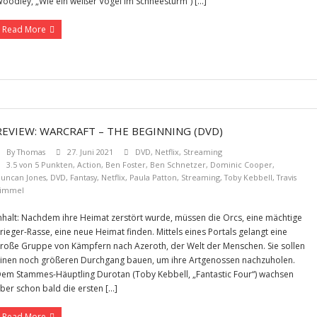
oodley, „Wie ein weißer Vogel im Schneesturm“) […]
Read More
REVIEW: WARCRAFT – THE BEGINNING (DVD)
By
Thomas
27. Juni 2021
DVD
,
Netflix
,
Streaming
3.5 von 5 Punkten
,
Action
,
Ben Foster
,
Ben Schnetzer
,
Dominic Cooper
,
uncan Jones
,
DVD
,
Fantasy
,
Netflix
,
Paula Patton
,
Streaming
,
Toby Kebbell
,
Travis
immel
nhalt: Nachdem ihre Heimat zerstört wurde, müssen die Orcs, eine mächtige
rieger-Rasse, eine neue Heimat finden. Mittels eines Portals gelangt eine
roße Gruppe von Kämpfern nach Azeroth, der Welt der Menschen. Sie sollen
inen noch größeren Durchgang bauen, um ihre Artgenossen nachzuholen.
em Stammes-Häuptling Durotan (Toby Kebbell, „Fantastic Four“) wachsen
ber schon bald die ersten […]
Read More