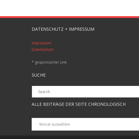
DATENSCHUTZ + IMPRESSUM
Impressum
Datenschutz
* gesponsorter Link
SUCHE
ALLE BEITRÄGE DER SEITE CHRONOLOGISCH
Alle
Beiträge
der
Seite