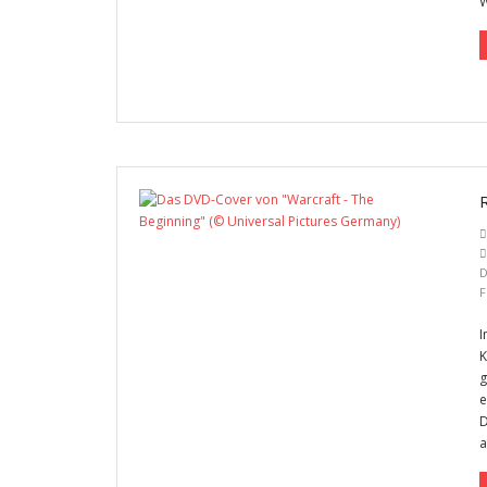
W
D
F
I
K
g
e
D
a