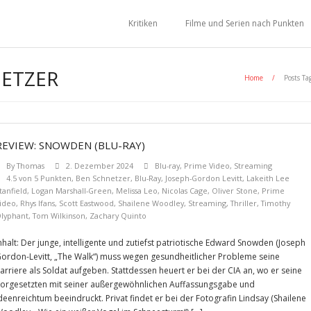
Kritiken
Filme und Serien nach Punkten
ETZER
Home
/
Posts Ta
REVIEW: SNOWDEN (BLU-RAY)
By
Thomas
2. Dezember 2024
Blu-ray
,
Prime Video
,
Streaming
4.5 von 5 Punkten
,
Ben Schnetzer
,
Blu-Ray
,
Joseph-Gordon Levitt
,
Lakeith Lee
tanfield
,
Logan Marshall-Green
,
Melissa Leo
,
Nicolas Cage
,
Oliver Stone
,
Prime
ideo
,
Rhys Ifans
,
Scott Eastwood
,
Shailene Woodley
,
Streaming
,
Thriller
,
Timothy
lyphant
,
Tom Wilkinson
,
Zachary Quinto
nhalt: Der junge, intelligente und zutiefst patriotische Edward Snowden (Joseph
ordon-Levitt, „The Walk“) muss wegen gesundheitlicher Probleme seine
arriere als Soldat aufgeben. Stattdessen heuert er bei der CIA an, wo er seine
orgesetzten mit seiner außergewöhnlichen Auffassungsgabe und
deenreichtum beeindruckt. Privat findet er bei der Fotografin Lindsay (Shailene