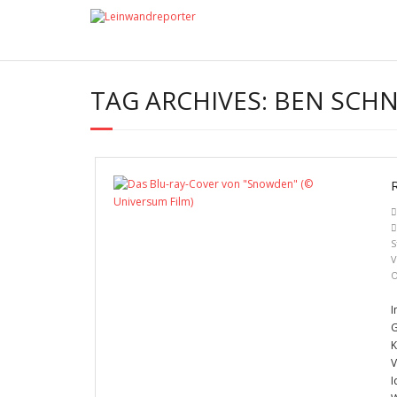
TAG ARCHIVES:
BEN SCHN
S
V
O
I
G
K
V
I