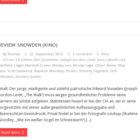
REVIEW: SNOWDEN (KINO)
By
Thomas
22. September 2016
1 comment
Kino
4.5 von 5 Punkten
,
Ben Schnetzer
,
Joseph-Gordon Levitt
,
kino
,
Lakeith Lee
tanfield
,
Logan Marshall-Green
,
Melissa Leo
,
Nicolas Cage
,
Oliver Stone
,
Rhys
fans
,
Scott Eastwood
,
Shailene Woodley
,
Thriller
,
Timothy Olyphant
,
Tom
ilkinson
,
Zachary Quinto
nhalt: Der junge, intelligente und zutiefst patriotische Edward Snowden (Joseph
ordon-Levitt, „The Walk“) muss wegen gesundheitlicher Probleme seine
arriere als Soldat aufgeben. Stattdessen heuert er bei der CIA an, wo er seine
orgesetzten mit seiner außergewöhnlichen Auffassungsgabe und
deenreichtum beeindruckt. Privat findet er bei der Fotografin Lindsay (Shailene
oodley, „Wie ein weißer Vogel im Schneesturm“) […]
Read More