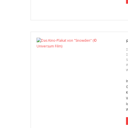
S
I
W
I
G
K
V
I
W