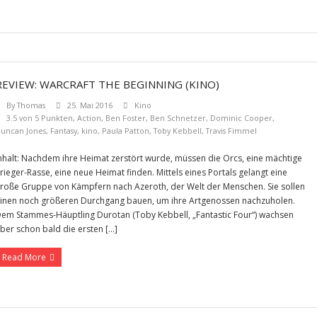
REVIEW: WARCRAFT THE BEGINNING (KINO)
By
Thomas
25. Mai 2016
Kino
3.5 von 5 Punkten
,
Action
,
Ben Foster
,
Ben Schnetzer
,
Dominic Cooper
,
uncan Jones
,
Fantasy
,
kino
,
Paula Patton
,
Toby Kebbell
,
Travis Fimmel
nhalt: Nachdem ihre Heimat zerstört wurde, müssen die Orcs, eine mächtige
rieger-Rasse, eine neue Heimat finden. Mittels eines Portals gelangt eine
roße Gruppe von Kämpfern nach Azeroth, der Welt der Menschen. Sie sollen
inen noch größeren Durchgang bauen, um ihre Artgenossen nachzuholen.
em Stammes-Häuptling Durotan (Toby Kebbell, „Fantastic Four“) wachsen
ber schon bald die ersten […]
Read More