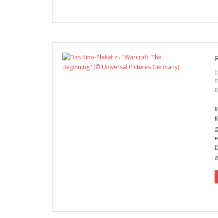
D
I
K
g
e
D
a