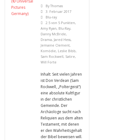
By
Thomas
3. Februar 2017
Blu-ray
2.5 von 5 Punkten
,
Amy Ryan
,
Blu-Ray
,
Danny McBride
,
Drama
,
Jared Hess
,
Jemaine Clement
,
Komödie
,
Leslie Bibb
,
Sam Rockwell
,
Satire
,
Will Forte
Inhalt: Seit vielen Jahren
ist Don Verdean (Sam
Rockwell, „Poltergeist“)
eine absolute Kultfigur
in der christlichen
Gemeinde. Der
Archäologe sucht nach
Reliquien aus dem alten
Testament, mit denen
er den Wahrheitsgehalt
der Bibel beweisen will.