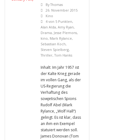
By
Thomas
26. November 2015
Kino
4 von 5 Punkten
,
Alan Alda
,
Amy Ryan
,
Drama
,
Jesse Plemons
,
kino
,
Mark Rylance
,
Sebastian Koch
,
Steven Spielberg
,
Thriller
,
Tom Hanks
Inhalt: Im Jahr 1957 ist
der Kalte Krieg gerade
im vollen Gang, als der
US-Regierung die
Verhaftung des
sowjetischen Spions
Rudolf Abel (Mark
Rylance, „Wolf Hall“)
gelingt. Es ist klar, dass
an ihm ein Exempel
statuiert werden soll.
James Donovan (Tom