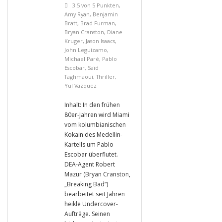
3.5 von 5 Punkten
,
Amy Ryan
,
Benjamin
Bratt
,
Brad Furman
,
Bryan Cranston
,
Diane
Kruger
,
Jason Isaacs
,
John Leguizamo
,
Michael Paré
,
Pablo
Escobar
,
Saïd
Taghmaoui
,
Thriller
,
Yul Vazquez
Inhalt: In den frühen
80er-Jahren wird Miami
vom kolumbianischen
Kokain des Medellin-
Kartells um Pablo
Escobar überflutet.
DEA-Agent Robert
Mazur (Bryan Cranston,
„Breaking Bad“)
bearbeitet seit Jahren
heikle Undercover-
Aufträge. Seinen