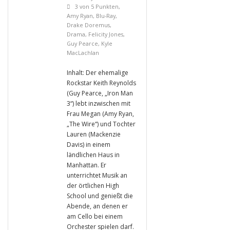
3 von 5 Punkten
,
Amy Ryan
,
Blu-Ray
,
Drake Doremus
,
Drama
,
Felicity Jones
,
Guy Pearce
,
Kyle
MacLachlan
Inhalt: Der ehemalige
Rockstar Keith Reynolds
(Guy Pearce, „Iron Man
3“) lebt inzwischen mit
Frau Megan (Amy Ryan,
„The Wire“) und Tochter
Lauren (Mackenzie
Davis) in einem
ländlichen Haus in
Manhattan. Er
unterrichtet Musik an
der örtlichen High
School und genießt die
Abende, an denen er
am Cello bei einem
Orchester spielen darf.