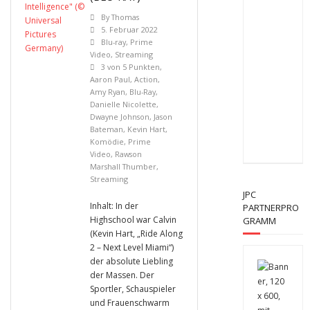
By
Thomas
5. Februar 2022
Blu-ray
,
Prime
Video
,
Streaming
3 von 5 Punkten
,
Aaron Paul
,
Action
,
Amy Ryan
,
Blu-Ray
,
Danielle Nicolette
,
Dwayne Johnson
,
Jason
Bateman
,
Kevin Hart
,
Komödie
,
Prime
Video
,
Rawson
Marshall Thumber
,
Streaming
JPC
Inhalt: In der
PARTNERPRO
Highschool war Calvin
GRAMM
(Kevin Hart, „Ride Along
2 – Next Level Miami“)
der absolute Liebling
der Massen. Der
Sportler, Schauspieler
und Frauenschwarm