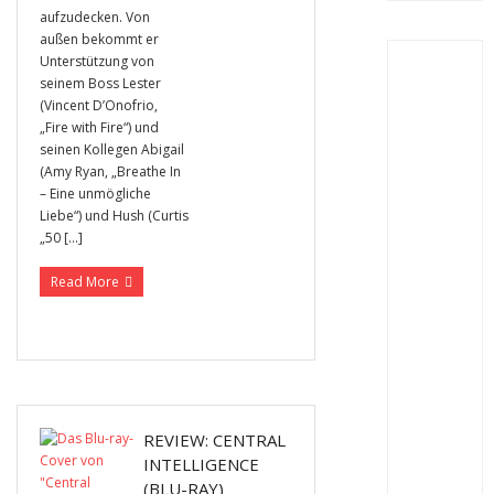
aufzudecken. Von
außen bekommt er
Unterstützung von
seinem Boss Lester
(Vincent D’Onofrio,
„Fire with Fire“) und
seinen Kollegen Abigail
(Amy Ryan, „Breathe In
– Eine unmögliche
Liebe“) und Hush (Curtis
„50 […]
Read More
REVIEW: CENTRAL
INTELLIGENCE
(BLU-RAY)