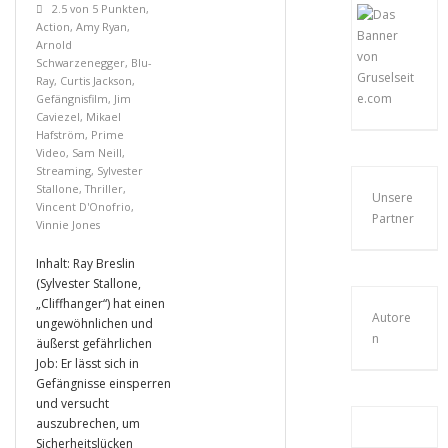
2.5 von 5 Punkten
,
Action
,
Amy Ryan
,
Arnold
Schwarzenegger
,
Blu-
Ray
,
Curtis Jackson
,
Gefängnisfilm
,
Jim
Caviezel
,
Mikael
Hafström
,
Prime
Video
,
Sam Neill
,
Streaming
,
Sylvester
Stallone
,
Thriller
,
Unsere
Vincent D'Onofrio
,
Partner
Vinnie Jones
Inhalt: Ray Breslin
(Sylvester Stallone,
„Cliffhanger“) hat einen
Autore
ungewöhnlichen und
n
äußerst gefährlichen
Job: Er lässt sich in
Gefängnisse einsperren
und versucht
auszubrechen, um
Sicherheitslücken