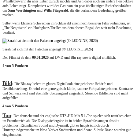
Whistleblowerin ihr altes Leben zurück möchte und Ash dabei auch ein andere Perspektive
aufs Leben zeigt. Komplettiert wird der Cast von ein paar übellaunigen Sicherheitskräften
um
Sam Worthington
und
Willa Fitzgerald
, die die vorhandene Bedrohung greifbar
machen.
Selbst wenn kleinere Schwächen im Schlussakt einen noch besseren Film verhindern, ist
„The Negotiator“ ein Hochglanz-Thriller aus dem oberen Regal, der weit mehr Beachtung
verdient.
Sarah hat sich mit den Falschen angelegt (© LEONINE, 2026)
Der Film ist ab dem
0
9.01.2026
auf DVD und Blu-ray sowie digital erhältlich.
4 von 5 Punkten
Bild
:
Die Blu-ray liefert im glatten Digitallook eine gehobene Schärfe und
Detaildarstellung. Es wird eine genretypisch kühle, saubere Farbpalette geboten. Kontraste
und Schwarzwert sind ebenfalls überzeugend eingestellt. Störende Bildfehler sind nicht
aufgefallen.
4 von 5 Punkten
Ton
:
Der deutsche und der englische DTS-HD MA 5.1-Ton spielen sich natürlich eher
im Frontbereich ab. Die Dialogwiedergabe ist in beiden Sprachfassungen absolut
problemlos. Räumlichen Sound und Dynamik gibt es hauptsächlich durch
Hintergrundgeräusche im New Yorker Stadttreiben und Score. Subtile Bässe wurden gut
eingebunden.