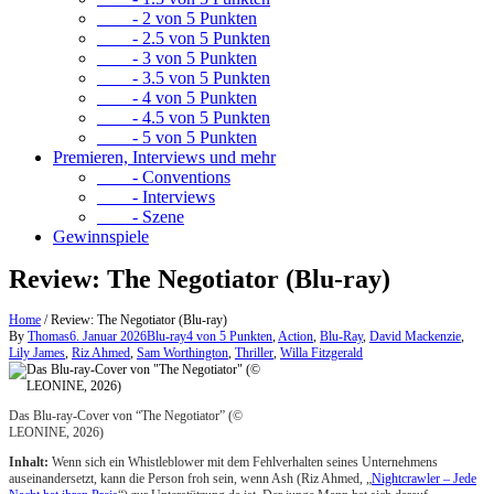
- 2 von 5 Punkten
- 2.5 von 5 Punkten
- 3 von 5 Punkten
- 3.5 von 5 Punkten
- 4 von 5 Punkten
- 4.5 von 5 Punkten
- 5 von 5 Punkten
Premieren, Interviews und mehr
- Conventions
- Interviews
- Szene
Gewinnspiele
Review: The Negotiator (Blu-ray)
Home
/
Review: The Negotiator (Blu-ray)
By
Thomas
6. Januar 2026
Blu-ray
4 von 5 Punkten
,
Action
,
Blu-Ray
,
David Mackenzie
,
Lily James
,
Riz Ahmed
,
Sam Worthington
,
Thriller
,
Willa Fitzgerald
Das Blu-ray-Cover von “The Negotiator” (©
LEONINE, 2026)
Inhalt:
Wenn sich ein Whistleblower mit dem Fehlverhalten seines Unternehmens
auseinandersetzt, kann die Person froh sein, wenn Ash (Riz Ahmed, „
Nightcrawler – Jede