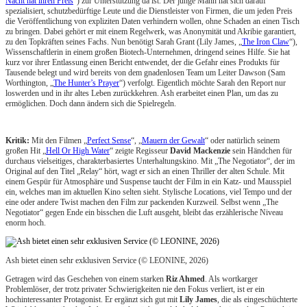
Nacht hat ihren Preis
“) zur Unterstützung da ist. Der junge Mann hat sich darauf
spezialisiert, schutzbedürftige Leute und die Dienstleister von Firmen, die um jeden Preis
die Veröffentlichung von expliziten Daten verhindern wollen, ohne Schaden an einen Tisch
zu bringen. Dabei gehört er mit einem Regelwerk, was Anonymität und Akribie garantiert,
zu den Topkräften seines Fachs. Nun benötigt Sarah Grant (Lily James, „
The Iron Claw
“),
Wissenschaftlerin in einem großen Biotech-Unternehmen, dringend seines Hilfe. Sie hat
kurz vor ihrer Entlassung einen Bericht entwendet, der die Gefahr eines Produkts für
Tausende belegt und wird bereits von dem gnadenlosen Team um Leiter Dawson (Sam
Worthington, „
The Hunter’s Prayer
“) verfolgt. Eigentlich möchte Sarah den Report nur
loswerden und in ihr altes Leben zurückkehren. Ash erarbeitet einen Plan, um das zu
ermöglichen. Doch dann ändern sich die Spielregeln.
Kritik:
Mit den Filmen „
Perfect Sense
“, „
Mauern der Gewalt
“ oder natürlich seinem
großen Hit „
Hell Or High Water
“ zeigte Regisseur
David Mackenzie
sein Händchen für
durchaus vielseitiges, charakterbasiertes Unterhaltungskino. Mit „The Negotiator“, der im
Original auf den Titel „Relay“ hört, wagt er sich an einen Thriller der alten Schule. Mit
einem Gespür für Atmosphäre und Suspense taucht der Film in ein Katz- und Mausspiel
ein, welches man im aktuellen Kino selten sieht. Stylische Locations, viel Tempo und der
eine oder andere Twist machen den Film zur packenden Kurzweil. Selbst wenn „The
Negotiator“ gegen Ende ein bisschen die Luft ausgeht, bleibt das erzählerische Niveau
enorm hoch.
Ash bietet einen sehr exklusiven Service (© LEONINE, 2026)
Getragen wird das Geschehen von einem starken
Riz Ahmed
. Als wortkarger
Problemlöser, der trotz privater Schwierigkeiten nie den Fokus verliert, ist er ein
hochinteressanter Protagonist. Er ergänzt sich gut mit
Lily James
, die als eingeschüchterte