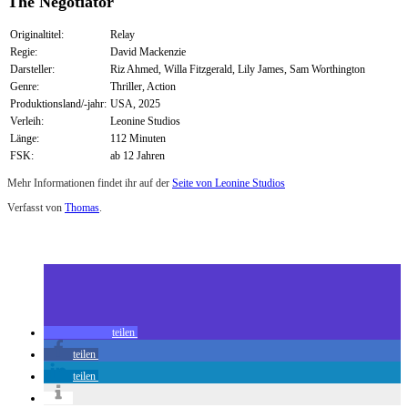
The Negotiator
Originaltitel:
Relay
Regie:
David Mackenzie
Darsteller:
Riz Ahmed, Willa Fitzgerald, Lily James, Sam Worthington
Genre:
Thriller, Action
Produktionsland/-jahr:
USA, 2025
Verleih:
Leonine Studios
Länge:
112 Minuten
FSK:
ab 12 Jahren
Mehr Informationen findet ihr auf der
Seite von Leonine Studios
Verfasst von
Thomas
.
Zuletzt geändert am
09.01.2026
Review: The Negotiator (Blu-ray)
teilen
teilen
teilen