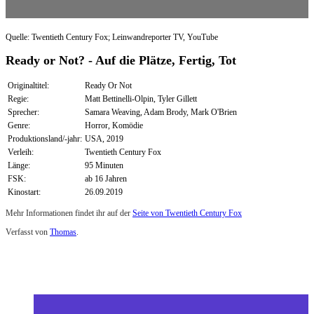
Quelle: Twentieth Century Fox; Leinwandreporter TV, YouTube
Ready or Not? - Auf die Plätze, Fertig, Tot
Originaltitel:
Ready Or Not
Regie:
Matt Bettinelli-Olpin, Tyler Gillett
Sprecher:
Samara Weaving, Adam Brody, Mark O'Brien
Genre:
Horror, Komödie
Produktionsland/-jahr:
USA, 2019
Verleih:
Twentieth Century Fox
Länge:
95 Minuten
FSK:
ab 16 Jahren
Kinostart:
26.09.2019
Mehr Informationen findet ihr auf der
Seite von Twentieth Century Fox
Verfasst von
Thomas
.
Zuletzt geändert am
07.04.2026
Review: Ready or Not (Kino)