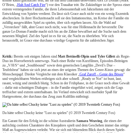
könnte kaum glücklicher sein, als sie mit dem charmant-liebevollen Alex Le Domas (Mark
O’Brien, „
Halt And Catch Fire
“) vor den Traualtar tritt. Ihr Zukünftiger ist der Spross einer
extrem vermögenden Familie, die ihren Lebensunterhalt seit Jahrzehnten mit der
Entwicklung von Spielen verdient. Da lässt sich Grace auch nicht von ein wenig Exzentrik
abschrecken. In ihrer Hochzeitsnacht soll sie den Initiationsritus, im Kreise der Familie ein
zufällig ausgewähltes Spiel zu spielen, über sich ergehen lassen. Als die Wahl auf
„Verstecken“ fällt, ahnt Grace noch nicht, was für eine Höllennacht ihr bevorsteht: Die
ganze Le-Domas-Familie macht sich bis an die Zähne bewaffnet auf die Suche nach dem
neuesten Mitglied. Ziel des Spiel ist es für sie, die Nacht zu überleben. Wie sich
herausstellt, ist Grace eine durchaus würdige Gegnerin für die zahlreichen Jäger.
Kritik:
Bereits seit einigen Jahren sind
Matt Bettinelli-Olpin und Tyler Gillett
als Regie-
Duo im Horrorbereich unterwegs. Nach einer Reihe von Kurzfilmen, Episoden-Beiträgen
zu „V/H/S“ und „Southbound“ sowie dem generischen Langfilm „Devil’s Due –
Teufelsbrut“ haben sie sich jetzt an eines der urigsten Themen des Genre-Kinos gewagt: die
Menschenjagd. Direkte Vergleiche mit dem Klassiker „
Graf Zaroff – Genie des Bösen
“
und vergleichbaren Werken erübrigen sich aber schnell. „Ready or Not“ ist bunt, laut,
rasant, witzig und ziemlich blutig. Schon in der Frühphase, in der Grace noch ohne Gewalt
– dafür mit schnittigen Dialogen – in die Familie eingeführt wird, zeigen sich die Gags
treffsicher und extrem unterhaltsam. Im Verlauf entwickelt sich morbider Spaß für
Hartgesottene, der durchaus das Zeug zum Kultfilm mitbringt.
Da hätte selbst Chucky keine “Lust zu spielen” (© 2019 Twentieth Century Fox)
Ein Garant für den Erfolg ist die schöne Australierin
Samara Weaving
, die einen der
aufrichtig coolsten Charaktere des Kinojahres spielt und dem Geschehen immer das nötige
Maß an Augenzwinkern verleiht. Wie sie sich mit blitzendem Blick durch diesen Spiele-