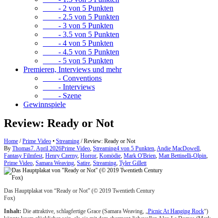
- 2 von 5 Punkten
- 2.5 von 5 Punkten
- 3 von 5 Punkten
- 3.5 von 5 Punkten
- 4 von 5 Punkten
- 4.5 von 5 Punkten
- 5 von 5 Punkten
Premieren, Interviews und mehr
- Conventions
- Interviews
- Szene
Gewinnspiele
Review: Ready or Not
Home
/
Prime Video
•
Streaming
/
Review: Ready or Not
By
Thomas
7. April 2026
Prime Video
,
Streaming
4 von 5 Punkten
,
Andie MacDowell
,
Fantasy Filmfest
,
Henry Czerny
,
Horror
,
Komödie
,
Mark O'Brien
,
Matt Bettinelli-Olpin
,
Prime Video
,
Samara Weaving
,
Satire
,
Streaming
,
Tyler Gillett
Das Hauptplakat von “Ready or Not” (© 2019 Twentieth Century
Fox)
Inhalt:
Die attraktive, schlagfertige Grace (Samara Weaving, „
Picnic At Hanging Rock
“)