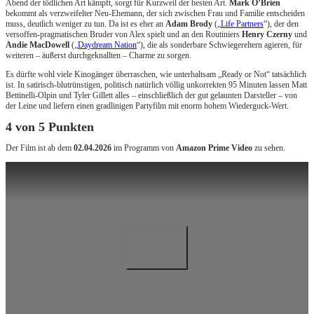
Abend der tödlichen Art kämpft, sorgt für Kurzweil der besten Art.
Mark O’Brien
bekommt als verzweifelter Neu-Ehemann, der sich zwischen Frau und Familie entscheiden
muss, deutlich weniger zu tun. Da ist es eher an
Adam Brody
(„
Life Partners
“), der den
versoffen-pragmatischen Bruder von Alex spielt und an den Routiniers
Henry Czerny
und
Andie MacDowell
(„
Daydream Nation
“), die als sonderbare Schwiegereltern agieren, für
weiteren – äußerst durchgeknallten – Charme zu sorgen.
Es dürfte wohl viele Kinogänger überraschen, wie unterhaltsam „Ready or Not“ tatsächlich
ist. In satirisch-blutrünstigen, politisch natürlich völlig unkorrekten 95 Minuten lassen Matt
Bettinelli-Olpin und Tyler Gillett alles – einschließlich der gut gelaunten Darsteller – von
der Leine und liefern einen gradlinigen Partyfilm mit enorm hohem Wiederguck-Wert.
4 von 5 Punkten
Der Film ist ab dem
02.04.2026
im Programm von
Amazon Prime Video
zu sehen.