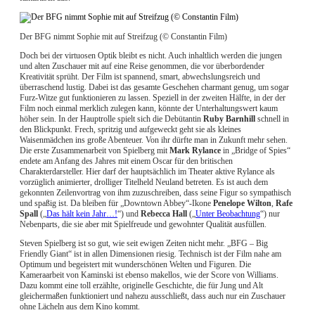
Der BFG nimmt Sophie mit auf Streifzug (© Constantin Film)
Doch bei der virtuosen Optik bleibt es nicht. Auch inhaltlich werden die jungen
und alten Zuschauer mit auf eine Reise genommen, die vor überbordender
Kreativität sprüht. Der Film ist spannend, smart, abwechslungsreich und
überraschend lustig. Dabei ist das gesamte Geschehen charmant genug, um sogar
Furz-Witze gut funktionieren zu lassen. Speziell in der zweiten Hälfte, in der der
Film noch einmal merklich zulegen kann, könnte der Unterhaltungswert kaum
höher sein. In der Hauptrolle spielt sich die Debütantin
Ruby Barnhill
schnell in
den Blickpunkt. Frech, spritzig und aufgeweckt geht sie als kleines
Waisenmädchen ins große Abenteuer. Von ihr dürfte man in Zukunft mehr sehen.
Die erste Zusammenarbeit von Spielberg mit
Mark Rylance
in „Bridge of Spies“
endete am Anfang des Jahres mit einem Oscar für den britischen
Charakterdarsteller. Hier darf der hauptsächlich im Theater aktive Rylance als
vorzüglich animierter, drolliger Titelheld Neuland betreten. Es ist auch dem
gekonnten Zeilenvortrag von ihm zuzuschreiben, dass seine Figur so sympathisch
und spaßig ist. Da bleiben für „Downtown Abbey“-Ikone
Penelope Wilton
,
Rafe
Spall
(„
Das hält kein Jahr…!
“) und
Rebecca Hall
(„
Unter Beobachtung
“) nur
Nebenparts, die sie aber mit Spielfreude und gewohnter Qualität ausfüllen.
Steven Spielberg ist so gut, wie seit ewigen Zeiten nicht mehr. „BFG – Big
Friendly Giant“ ist in allen Dimensionen riesig. Technisch ist der Film nahe am
Optimum und begeistert mit wunderschönen Welten und Figuren. Die
Kameraarbeit von Kaminski ist ebenso makellos, wie der Score von Williams.
Dazu kommt eine toll erzählte, originelle Geschichte, die für Jung und Alt
gleichermaßen funktioniert und nahezu ausschließt, dass auch nur ein Zuschauer
ohne Lächeln aus dem Kino kommt.