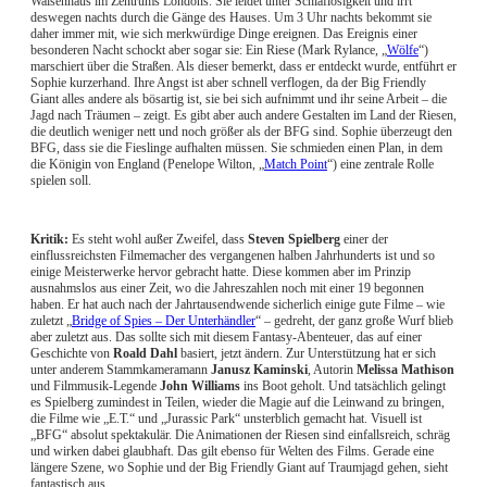
Waisenhaus im Zentrums Londons. Sie leidet unter Schlaflosigkeit und irrt
deswegen nachts durch die Gänge des Hauses. Um 3 Uhr nachts bekommt sie
daher immer mit, wie sich merkwürdige Dinge ereignen. Das Ereignis einer
besonderen Nacht schockt aber sogar sie: Ein Riese (Mark Rylance, „
Wölfe
“)
marschiert über die Straßen. Als dieser bemerkt, dass er entdeckt wurde, entführt er
Sophie kurzerhand. Ihre Angst ist aber schnell verflogen, da der Big Friendly
Giant alles andere als bösartig ist, sie bei sich aufnimmt und ihr seine Arbeit – die
Jagd nach Träumen – zeigt. Es gibt aber auch andere Gestalten im Land der Riesen,
die deutlich weniger nett und noch größer als der BFG sind. Sophie überzeugt den
BFG, dass sie die Fieslinge aufhalten müssen. Sie schmieden einen Plan, in dem
die Königin von England (Penelope Wilton, „
Match Point
“) eine zentrale Rolle
spielen soll.
Kritik:
Es steht wohl außer Zweifel, dass
Steven Spielberg
einer der
einflussreichsten Filmemacher des vergangenen halben Jahrhunderts ist und so
einige Meisterwerke hervor gebracht hatte. Diese kommen aber im Prinzip
ausnahmslos aus einer Zeit, wo die Jahreszahlen noch mit einer 19 begonnen
haben. Er hat auch nach der Jahrtausendwende sicherlich einige gute Filme – wie
zuletzt „
Bridge of Spies – Der Unterhändler
“ – gedreht, der ganz große Wurf blieb
aber zuletzt aus. Das sollte sich mit diesem Fantasy-Abenteuer, das auf einer
Geschichte von
Roald Dahl
basiert, jetzt ändern. Zur Unterstützung hat er sich
unter anderem Stammkameramann
Janusz Kaminski
, Autorin
Melissa Mathison
und Filmmusik-Legende
John Williams
ins Boot geholt. Und tatsächlich gelingt
es Spielberg zumindest in Teilen, wieder die Magie auf die Leinwand zu bringen,
die Filme wie „E.T.“ und „Jurassic Park“ unsterblich gemacht hat. Visuell ist
„BFG“ absolut spektakulär. Die Animationen der Riesen sind einfallsreich, schräg
und wirken dabei glaubhaft. Das gilt ebenso für Welten des Films. Gerade eine
längere Szene, wo Sophie und der Big Friendly Giant auf Traumjagd gehen, sieht
fantastisch aus.