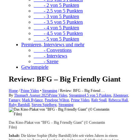
- 2 von 5 Punkten
- 2.5 von 5 Punkten
- 3 von 5 Punkten
- 3.5 von 5 Punkten
- 4 von 5 Punkten
- 4.5 von 5 Punkten
- 5 von 5 Punkten
Premieren, Interviews und mehr
- Conventions
- Interviews
- Szene
Gewinnspiele
Review: BFG – Big Friendly Giant
Home
/
Prime Video
•
Streaming
/
Review: BFG – Big Friend …
By
Thomas
9. August 2025
Prime Video
,
Streaming
4.5 von 5 Punkten
,
Abenteuer
,
Fantasy
,
Mark Rylance
,
Penelope Wilton
,
Prime Video
,
Rafe Spall
,
Rebecca Hall
,
Ruby Barnhill
,
Steven Spielberg
,
Streaming
Das Kino-Plakat von “BFG – Big Friendly Giant” (© Constantin
Film)
Inhalt:
Die kleine Sophie (Ruby Barnhill) lebt seit vielen Jahren in einem