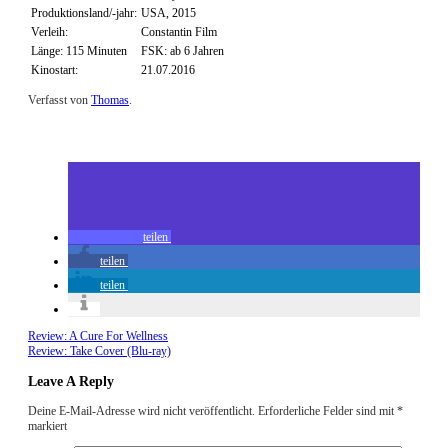
Produktionsland/-jahr:
USA, 2015
Verleih:
Constantin Film
Länge: 115 Minuten
FSK: ab 6 Jahren
Kinostart:
21.07.2016
Verfasst von
Thomas
.
Zuletzt geändert am
07.07.2016
Review: BFG – Big Friendly Giant (Kino)
teilen
teilen
teilen
Review: A Cure For Wellness
Review: Take Cover (Blu-ray)
Leave A Reply
Deine E-Mail-Adresse wird nicht veröffentlicht.
Erforderliche Felder sind mit
*
markiert