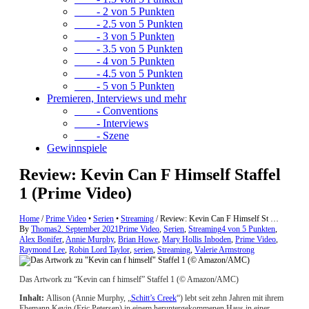
- 2 von 5 Punkten
- 2.5 von 5 Punkten
- 3 von 5 Punkten
- 3.5 von 5 Punkten
- 4 von 5 Punkten
- 4.5 von 5 Punkten
- 5 von 5 Punkten
Premieren, Interviews und mehr
- Conventions
- Interviews
- Szene
Gewinnspiele
Review: Kevin Can F Himself Staffel
1 (Prime Video)
Home
/
Prime Video
•
Serien
•
Streaming
/
Review: Kevin Can F Himself St …
By
Thomas
2. September 2021
Prime Video
,
Serien
,
Streaming
4 von 5 Punkten
,
Alex Bonifer
,
Annie Murphy
,
Brian Howe
,
Mary Hollis Inboden
,
Prime Video
,
Raymond Lee
,
Robin Lord Taylor
,
serien
,
Streaming
,
Valerie Armstrong
Das Artwork zu “Kevin can f himself” Staffel 1 (© Amazon/AMC)
Inhalt:
Allison (Annie Murphy, „
Schitt’s Creek
“) lebt seit zehn Jahren mit ihrem
Ehemann Kevin (Eric Petersen) in einem heruntergekommenen Haus in einer