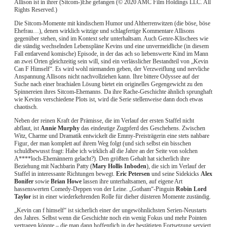
Allison ist in ihrer (Sitcom-)Ehe gefangen (© 2020 AMC Film Holdings LLC. All
Rights Reserved.)
Die Sitcom-Momente mit kindischem Humor und Altherrenwitzen (die böse, böse
Ehefrau…), denen wirklich witzige und schlagfertige Kommentare Allisons
gegenüber stehen, sind im Kontext sehr unterhaltsam. Auch Genre-Klischees wie
die ständig wechselnden Lebenspläne Kevins und eine unvermeidliche (in diesem
Fall entlarvend komische) Episode, in der das ach so liebenswerte Kind im Mann
an zwei Orten gleichzeitig sein will, sind ein verlässlicher Bestandteil von „Kevin
Can F Himself“. Es wird wohl niemanden geben, der Verzweiflung und nervliche
Anspannung Allisons nicht nachvollziehen kann. Ihre bittere Odyssee auf der
Suche nach einer brachialen Lösung bietet ein originelles Gegengewicht zu den
Spinnereien ihres Sitcom-Ehemanns. Da ihre Rache-Geschichte ähnlich sprunghaft
wie Kevins verschiedene Plots ist, wird die Serie stellenweise dann doch etwas
chaotisch.
Neben der reinen Kraft der Prämisse, die im Verlauf der ersten Staffel nicht
abflaut, ist
Annie Murphy
das eindeutige Zugpferd des Geschehens. Zwischen
Witz, Charme und Dramatik entwickelt die Emmy-Preisträgerin eine stets nahbare
Figur, der man komplett auf ihrem Weg folgt (und sich selbst ein bisschen
schuldbewusst fragt: Habe ich wirklich all die Jahre an der Seite von solchen
A****loch-Ehemännern gelacht?). Den größten Gehalt hat sicherlich ihre
Beziehung mit Nachbarin Patty (
Mary Hollis Inboden
), die sich im Verlauf der
Staffel in interessante Richtungen bewegt.
Eric Petersen
und seine Sidekicks
Alex
Bonifer
sowie
Brian Howe
lassen ihre unterhaltsamen, auf eigene Art
hassenswerten Comedy-Deppen von der Leine. „Gotham“-Pinguin
Robin Lord
Taylor
ist in einer wiederkehrenden Rolle für dieher düsteren Momente zuständig.
„Kevin can f himself“ ist sicherlich einer der ungewöhnlichsten Serien-Neustarts
des Jahres. Selbst wenn die Geschichte noch ein wenig Fokus und mehr Pointen
vertragen könnte – die man dann hoffentlich in der bestätigten Fortsetzung serviert