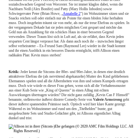
sozialschwachen Gegend von Worcester. Sie ist immer klaglos dabei, wenn die
Nachbarn Neill (Alex Bonifer) und Patty (Mary Hollis Inboden) sowie
Schwiegervater Peter (Brian Howe, „
Annabelle 2
“) im Wohnzimmer sitzen und sie
Snacks reichen soll oder einfach nur als Pointe für einen blöden Joke herhalten
muss. Doch insgeheim träumt sie von mehr, als nur die treue Ehefrau zu spielen. In
der vergangenen Dekade hat sie jeden möglichen Cent gespart und möchte das
Geld nun als Anzahlung für ein schickes Haus in einer besseren Gegend
verwenden. Dieser Traum löst sich in Luft auf, als sie erfährt, dass Kevin jeden
ersparten Cent längst verprasst hat. Als dann auch noch ihr – inzwischen längst
selbst verheirateter – Ex-Freund Sam (Raymond Lee) wieder in die Stadt kommt
und ihr einen Ausblick in ein besseres Dasein ermöglicht, trifft Allison einen
radikalen Plan: Kevin muss sterben!
Kritik:
Jeder kennt die Sitcoms der 80er- und 90er-Jahre, in denen eine deutlich
attraktivere Ehefrau die (als nervtötend abgekanzelte) Mutter des Kind gebliebenen
Ehemannes spielen und all die Albernheiten von ihm und seinen Kumpels ertragen
muss. Doch wie würde es dieser Frau gehen, wenn sich all die Verhaltensmuster
aus einer Kult-Serie wie „King of Queens“ in einen Alltag mit echten
Auswirkungen übertragen würden? Die nicht ganz zufällig „Kevin Can F Himself“
benannte, stellenweise äußerst düstere Comedy-Serie von
Valerie Armstrong
geht
dieser äußerst spannenden Prämisse nach. Optisch wird hier klare Kante gezeigt:
Während es im Wohnzimmer und rund um den „Titelhelden“ bunte, gut
ausgeleuchtete Sets und Studio-Gelächter gibt, ist Allisons eigentlicher Alltag
dunkel und trist.