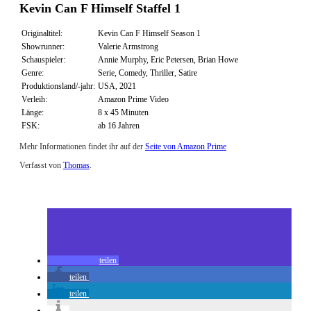
Kevin Can F Himself Staffel 1
Originaltitel:
Kevin Can F Himself Season 1
Showrunner:
Valerie Armstrong
Schauspieler:
Annie Murphy, Eric Petersen, Brian Howe
Genre:
Serie, Comedy, Thriller, Satire
Produktionsland/-jahr:
USA, 2021
Verleih:
Amazon Prime Video
Länge:
8 x 45 Minuten
FSK:
ab 16 Jahren
Mehr Informationen findet ihr auf der
Seite von Amazon Prime
Verfasst von
Thomas
.
Zuletzt geändert am
02.09.2021
Review: Kevin Can F Himself Staffel 1 (Prime Video)
teilen
teilen
teilen