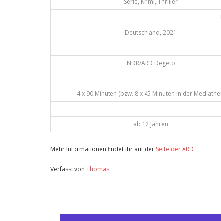
Serie, Krimi, Thriller
Deutschland, 2021
NDR/ARD Degeto
4 x 90 Minuten (bzw. 8 x 45 Minuten in der Mediathe
ab 12 Jahren
Mehr Informationen findet ihr auf der
Seite der ARD
Verfasst von
Thomas
.
Zuletzt geändert am
09.03.2021
Review: Die Toten von Marnow (Serie)