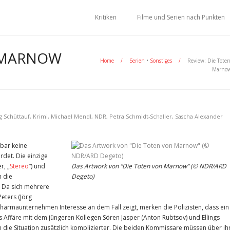
Kritiken
Filme und Serien nach Punkten
N MARNOW
Home
/
Serien
•
Sonstiges
/
Review: Die Tote
Marnow
g Schüttauf
,
Krimi
,
Michael Mendl
,
NDR
,
Petra Schmidt-Schaller
,
Sascha Alexander
nbar keine
det. Die einzige
r, „
Stereo
“) und
Das Artwork von “Die Toten von Marnow” (© NDR/ARD
n die
Degeto)
 Da sich mehrere
Peters (Jörg
Pharmaunternehmen Interesse an dem Fall zeigt, merken die Polizisten, dass ein
s Affäre mit dem jüngeren Kollegen Sören Jasper (Anton Rubtsov) und Ellings
en die Situation zusätzlich komplizierter. Die beiden Kommissare müssen über ih