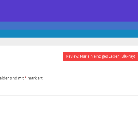
Review: Nur ein einziges Leben (Blu-ray)
Felder sind mit
*
markiert