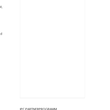
t,
nd
JPC PARTNERPROGRAMM