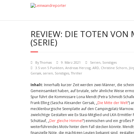
REVIEW: DIE TOTEN VO
(SERIE)
By
Thomas
9. März 2021
Serien
,
Sonstiges
3.5 von 5 Punkten
,
Andreas Herzog
,
ARD
,
Christine Schorn
,
Jör
Gersak
,
serien
,
Sonstiges
,
Thriller
Inhalt:
Innerhalb kurzer Zeit werden zwei Männer, die schei
Gemeinsamkeit haben, auf brutale, sehr ähnliche Weise ermor
Spur führt die Kommissare Lona Mendt (Petra Schmidt-Schalle
Frank Elling (Sascha Alexander Gersak, „
Die Mitte der Welt
“) a
mecklenburgische Seenplatte auf den Campingplatz Marnow.
zwielichtige Gestalten wie Ex-Stasi-Mitglied und LKA-Ermittler 
Schüttauf, „
Der gleiche Himmel
“) einmischen und ein großes 
weiterführendes Motiv hinter dem Fall stecken könnte. Mendt
finanzielle Nöte, die mächtigen Leuten bekannt sind, gestalt