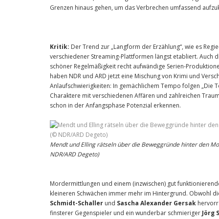
Grenzen hinaus gehen, um das Verbrechen umfassend aufzuk
Kritik:
Der Trend zur „Langform der Erzählung“, wie es Reg
verschiedener Streaming-Plattformen längst etabliert. Auch d
schöner Regelmäßigkeit recht aufwändige Serien-Produktio
haben NDR und ARD jetzt eine Mischung von Krimi und Versch
Anlaufschwierigkeiten: In gemächlichem Tempo folgen „Die
Charaktere mit verschiedenen Affären und zahlreichen Trauma
schon in der Anfangsphase Potenzial erkennen.
Mendt und Elling rätseln über die Beweggründe hinter den M
NDR/ARD Degeto)
Mordermittlungen und einem (inzwischen) gut funktionieren
kleineren Schwächen immer mehr im Hintergrund. Obwohl die
Schmidt-Schaller
und
Sascha Alexander Gersak
hervorra
finsterer Gegenspieler und ein wunderbar schmieriger
Jörg 