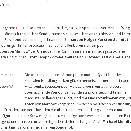
lären.
ie-Legende
Uli Edel
so treffend ausdrückte, hat sich spätestens seit dem Aufstieg
ie öffentlich-rechtlichen Sender haben sich inzwischen angeschlossen und liefer
nen. Basierend auf einem gleichnamigen Roman von
Holger Karsten Schmidt
wörungs-Thriller produziert. Zunächst offenbaren sich ein paar
 Toten von Marnow“ der Unmode, ihre Kommissare als mehrfach gebrochene
ta einzuführen. Trotz Tempo-Schwierigkeiten und Klischees lässt die Serie abe
Die durchaus fühlbare Atmosphäre und die Qualitäten der
zentralen Handlung rücken glücklicherweise immer mehr in den
orden (©
Mittelpunkt. Spätestens zur Halbzeit, wenn ein paar clevere,
überraschende Wendungen zünden und die Geschichte immer
mehr ins Thriller-Metier rückt, sind die Kinderkrankheiten von „D
Toten von Marnow“ vergessen. Zwischen politischen Verstrickun
den Ermittlerpaar verschwinden die überfrachteten Handlungselemente und
 Figuren ein paar Schwierigkeiten zu viel aufgeladen werden, harmonieren
Pet
gend und punkten mit vielseitigen Darstellerleistungen. Auch
Michael Mendl
Schüttauf
verdienen sich hier ein Sonderlob.