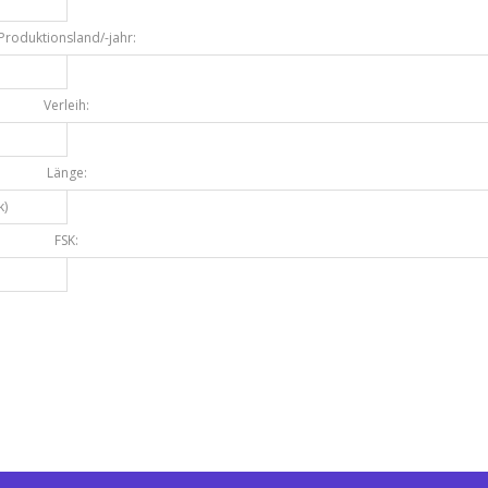
Produktionsland/-jahr:
Verleih:
Länge:
k)
FSK: