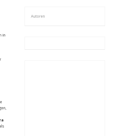
Autoren
n in
r
ie
gen,
ra
als