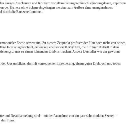
ßen einigen Zuschauern und Kritikern vor allem die ungewöhnlich schonungslosen, expliziten
 die von der Kamera ohne Scham eingefangen werden, zum Aufbau einer unangenehmen
und durch die Barszene Londons.
f emotionaler Ebene schwer tun. Zu diesem Zeitpunkt profitiert der Film noch mehr von seinen
ller-Oscar ausgezeichnet, entwickelt ebenso wie
Kerry Fox
, die für ihren Auftritt in dem
 Beziehungsdrama zu einem lohnenden Erlebnis machen. Andere Darsteller wie der gewohnt
renden Gesamtbildes, das mit konsequenter Inszenierung, einem guten Drehbuch und tollen
ärfe und Detaildarstellung sind – mit der Ausnahme von ein paar sehr dunklen Szenen –
 des Films.