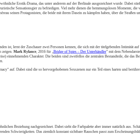
wöhnliche Erotik-Drama, das unter anderem auf der Berlinale ausgezeichnet wurde. Dabei stie
e voyeuristische Sensationsgier zu befriedigen. Viel mehr dienen die hemmungslosen Momente,
 Chéreau seinen Protagonisten, die beide mit ihrem Dasein zu kämpfen haben, über die Straßen 
en ist, lernt der Zuschauer zwei Personen kennen, die sich mit der titelgebenden Intimität au
n zeigen.
Mark Rylance
, 2016 für „
Bridge of Spies – Der Unterhändler
“ mit dem Nebendarste
eise) einnehmenden Charakter. Die beiden sind zweifellos die zentralen Bestandteile, die das
en.
imacy“ auf. Dabei sind die so hervorgehobenen Sexszenen nur ein Teil eines harten und berüh
hnlichen Beziehung nachgezeichnet. Dabei sieht die Farbpalette aber immer natürlich aus. Sch
örenden Schwierigkeiten. Das ziemlich konstant sichtbare Rauschen passt zum Erscheinungsbild