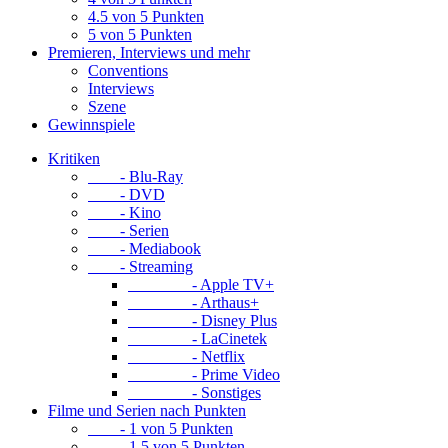
4.5 von 5 Punkten
5 von 5 Punkten
Premieren, Interviews und mehr
Conventions
Interviews
Szene
Gewinnspiele
Kritiken
- Blu-Ray
- DVD
- Kino
- Serien
- Mediabook
- Streaming
- Apple TV+
- Arthaus+
- Disney Plus
- LaCinetek
- Netflix
- Prime Video
- Sonstiges
Filme und Serien nach Punkten
- 1 von 5 Punkten
- 1.5 von 5 Punkten