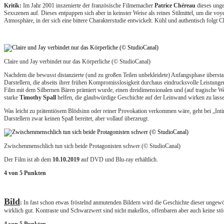
Kritik:
Im Jahr 2001 inszenierte der französische Filmemacher
Patrice Chéreau
dieses unge
Sexszenen auf. Dieses entpuppen sich aber in keinster Weise als reines Stilmittel, um di
Atmosphäre, in der sich eine bittere Charakterstudie entwickelt. Kühl und authentisch folgt
Claire und Jay verbindet nur das Körperliche (© StudioCanal)
Nachdem die bewusst distanzierte (und zu großen Teilen unbekleidete) Anfangsphase überstand
Darstellern, die abseits ihrer frühen Kompromisslosigkeit durchaus eindrucksvolle Leistunge
Film mit dem Silbernen Bären prämiert wurde, einen dreidimensionalen und (auf tragische W
starke
Timothy Spall
helfen, die glaubwürdige Geschichte auf der Leinwand wirken zu lass
Was leicht zu prätentiösem Blödsinn oder reiner Provokation verkommen wäre, geht bei „Int
Darstellern zwar keinen Spaß bereitet, aber vollauf überzeugt.
Zwischenmenschlich tun sich beide Protagonisten schwer (© StudioCanal)
Der Film ist ab dem
10.10.2019
auf DVD und Blu-ray erhältlich.
4 von 5 Punkten
Bild
:
In fast schon etwas fröstelnd anmutenden Bildern wird die Geschichte dieser ungewö
wirklich gut. Kontraste und Schwarzwert sind nicht makellos, offenbaren aber auch keine st