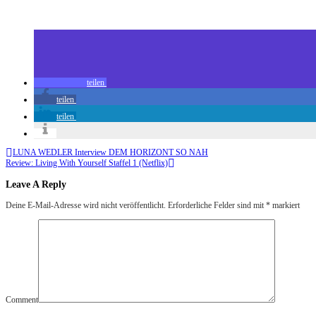
Zuletzt geändert am
12.10.2019
Review: Intimacy (Blu-ray)
teilen
teilen
teilen
LUNA WEDLER Interview DEM HORIZONT SO NAH
Review: Living With Yourself Staffel 1 (Netflix)
Leave A Reply
Deine E-Mail-Adresse wird nicht veröffentlicht.
Erforderliche Felder sind mit
*
markiert
Comment