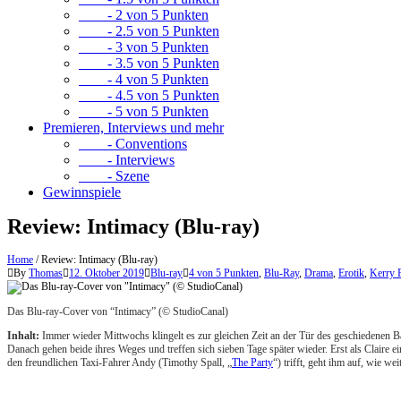
- 2 von 5 Punkten
- 2.5 von 5 Punkten
- 3 von 5 Punkten
- 3.5 von 5 Punkten
- 4 von 5 Punkten
- 4.5 von 5 Punkten
- 5 von 5 Punkten
Premieren, Interviews und mehr
- Conventions
- Interviews
- Szene
Gewinnspiele
Review: Intimacy (Blu-ray)
Home
/
Review: Intimacy (Blu-ray)
By
Thomas
12. Oktober 2019
Blu-ray
4 von 5 Punkten
,
Blu-Ray
,
Drama
,
Erotik
,
Kerry 
Das Blu-ray-Cover von “Intimacy” (© StudioCanal)
Inhalt:
Immer wieder Mittwochs klingelt es zur gleichen Zeit an der Tür des geschiedenen Ba
Danach gehen beide ihres Weges und treffen sich sieben Tage später wieder. Erst als Claire ei
den freundlichen Taxi-Fahrer Andy (Timothy Spall, „
The Party
“) trifft, geht ihm auf, wie we