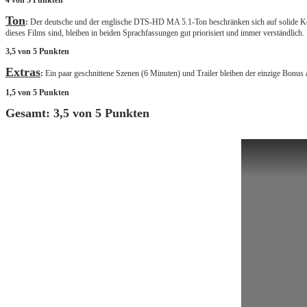
4 von 5 Punkten
Ton
:
Der deutsche und der englische DTS-HD MA 5.1-Ton beschränken sich auf solide Kost
dieses Films sind, bleiben in beiden Sprachfassungen gut priorisiert und immer verständlich.
3,5 von 5 Punkten
Extras
:
Ein paar geschnittene Szenen (6 Minuten) und Trailer bleiben der einzige Bonus a
1,5 von 5 Punkten
Gesamt: 3,5 von 5 Punkten