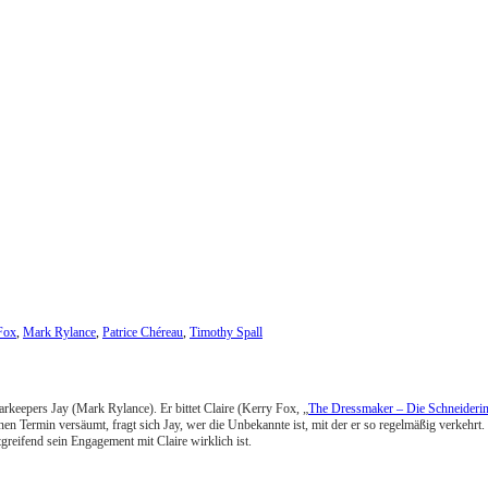
Fox
,
Mark Rylance
,
Patrice Chéreau
,
Timothy Spall
rkeepers Jay (Mark Rylance). Er bittet Claire (Kerry Fox, „
The Dressmaker – Die Schneideri
nen Termin versäumt, fragt sich Jay, wer die Unbekannte ist, mit der er so regelmäßig verkehrt
itgreifend sein Engagement mit Claire wirklich ist.