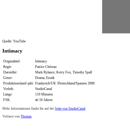
Quelle: YouTube
Intimacy
Originaltitel:
Intimacy
Regie:
Patrice Chéreau
Darsteller:
Mark Rylance, Kerry Fox, Timothy Spall
Genre:
Drama, Erotik
Produktionsland/-jahr:
Frankreich/UK /Deutschland/Spanien 2000
Verleih:
StudioCanal
Länge:
119 Minuten
FSK:
ab 16 Jahren
Mehr Informationen findet ihr auf der
Seite von StudioCanal
Verfasst von
Thomas
.