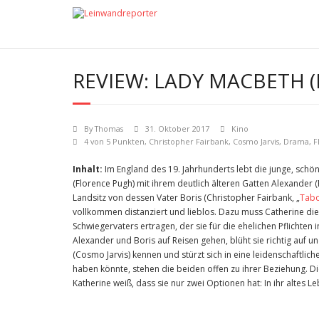
REVIEW: LADY MACBETH (
By
Thomas
31. Oktober 2017
Kino
4 von 5 Punkten
,
Christopher Fairbank
,
Cosmo Jarvis
,
Drama
,
F
Inhalt:
Im England des 19. Jahrhunderts lebt die junge, schö
(Florence Pugh) mit ihrem deutlich älteren Gatten Alexander (
Landsitz von dessen Vater Boris (Christopher Fairbank, „
Tab
vollkommen distanziert und lieblos. Dazu muss Catherine die
Schwiegervaters ertragen, der sie für die ehelichen Pflichten
Alexander und Boris auf Reisen gehen, blüht sie richtig auf u
(Cosmo Jarvis) kennen und stürzt sich in eine leidenschaftli
haben könnte, stehen die beiden offen zu ihrer Beziehung. D
Katherine weiß, dass sie nur zwei Optionen hat: In ihr altes 