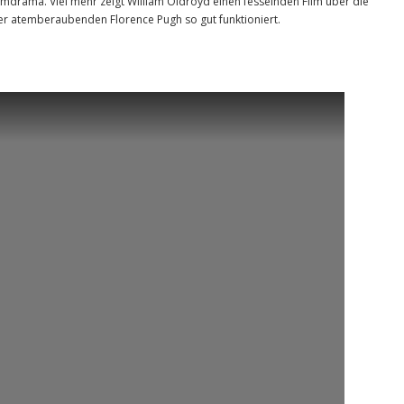
mdrama. Viel mehr zeigt William Oldroyd einen fesselnden Film über die
der atemberaubenden Florence Pugh so gut funktioniert.