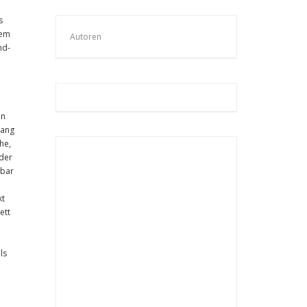
s
dem
Autoren
nd-
in
gang
he,
 der
hbar
kt
ett
ls