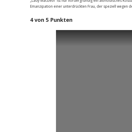
„Lady Macbeth“ ist nur vordergründig ein altmodisches Kostü
Emanzipation einer unterdrückten Frau, der speziell wegen 
4 von 5 Punkten