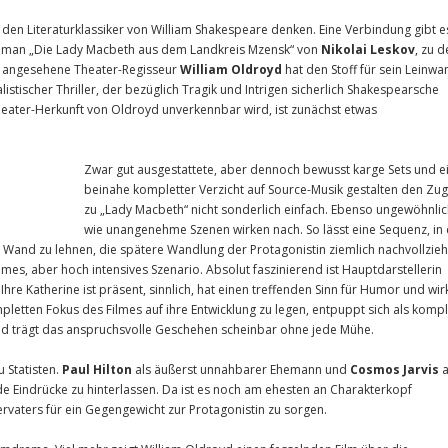
den Literaturklassiker von William Shakespeare denken. Eine Verbindung gibt e
n Roman „Die Lady Macbeth aus dem Landkreis Mzensk“ von
Nikolai Leskov
, zu 
er angesehene Theater-Regisseur
William Oldroyd
hat den Stoff für sein Leinwa
istischer Thriller, der bezüglich Tragik und Intrigen sicherlich Shakespearsche
heater-Herkunft von Oldroyd unverkennbar wird, ist zunächst etwas
Zwar gut ausgestattete, aber dennoch bewusst karge Sets und e
beinahe kompletter Verzicht auf Source-Musik gestalten den Zu
zu „Lady Macbeth“ nicht sonderlich einfach. Ebenso ungewöhnlic
wie unangenehme Szenen wirken nach. So lässt eine Sequenz, in
e Wand zu lehnen, die spätere Wandlung der Protagonistin ziemlich nachvollzie
ames, aber hoch intensives Szenario. Absolut faszinierend ist Hauptdarstellerin
 Ihre Katherine ist präsent, sinnlich, hat einen treffenden Sinn für Humor und wir
letten Fokus des Filmes auf ihre Entwicklung zu legen, entpuppt sich als kompl
s und trägt das anspruchsvolle Geschehen scheinbar ohne jede Mühe.
 Statisten.
Paul Hilton
als äußerst unnahbarer Ehemann und
Cosmos Jarvis
a
e Eindrücke zu hinterlassen. Da ist es noch am ehesten an Charakterkopf
ervaters für ein Gegengewicht zur Protagonistin zu sorgen.