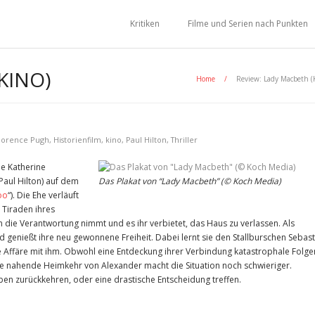
Kritiken
Filme und Serien nach Punkten
KINO)
Home
/
Review: Lady Macbeth (
lorence Pugh
,
Historienfilm
,
kino
,
Paul Hilton
,
Thriller
ne Katherine
Paul Hilton) auf dem
Das Plakat von “Lady Macbeth” (© Koch Media)
oo
“). Die Ehe verläuft
 Tiraden ihres
 in die Verantwortung nimmt und es ihr verbietet, das Haus zu verlassen. Als
nd genießt ihre neu gewonnene Freiheit. Dabei lernt sie den Stallburschen Sebas
che Affäre mit ihm. Obwohl eine Entdeckung ihrer Verbindung katastrophale Folge
ie nahende Heimkehr von Alexander macht die Situation noch schwieriger.
Leben zurückkehren, oder eine drastische Entscheidung treffen.