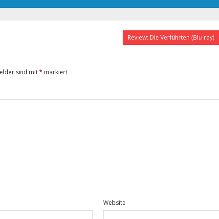
Review: Die Verführten (Blu-ray)
Felder sind mit
*
markiert
Website