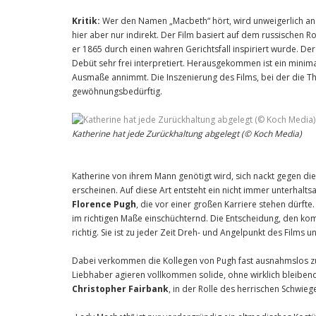
Kritik:
Wer den Namen „Macbeth“ hört, wird unweigerlich an 
hier aber nur indirekt. Der Film basiert auf dem russische
er 1865 durch einen wahren Gerichtsfall inspiriert wurde. D
Debüt sehr frei interpretiert. Herausgekommen ist ein minimal
Ausmaße annimmt. Die Inszenierung des Films, bei der die T
gewöhnungsbedürftig.
Katherine hat jede Zurückhaltung abgelegt (© Koch Media)
Katherine von ihrem Mann genötigt wird, sich nackt gegen di
erscheinen. Auf diese Art entsteht ein nicht immer unterhalts
Florence Pugh
, die vor einer großen Karriere stehen dürfte.
im richtigen Maße einschüchternd. Die Entscheidung, den komp
richtig. Sie ist zu jeder Zeit Dreh- und Angelpunkt des Film
Dabei verkommen die Kollegen von Pugh fast ausnahmslos zu
Liebhaber agieren vollkommen solide, ohne wirklich bleibend
Christopher Fairbank
, in der Rolle des herrischen Schwieg