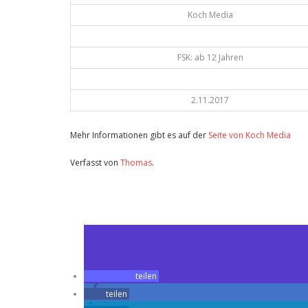
Koch Media
FSK: ab 12 Jahren
2.11.2017
Mehr Informationen gibt es auf der
Seite von Koch Media
Verfasst von
Thomas
.
Zuletzt geändert am
31.10.2017
Review: Lady Macbeth (Kino)
teilen
teilen