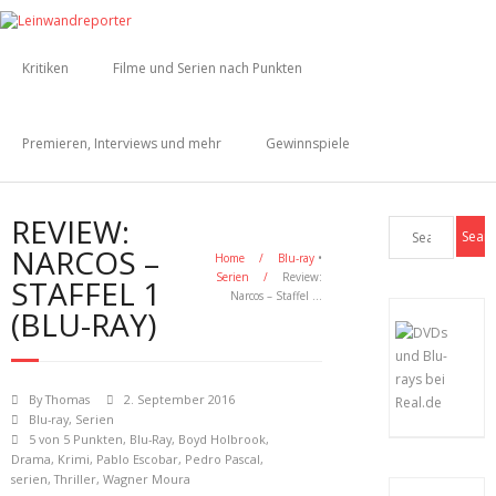
Kritiken
Filme und Serien nach Punkten
Premieren, Interviews und mehr
Gewinnspiele
REVIEW:
NARCOS –
Home
/
Blu-ray
•
Serien
/
Review:
STAFFEL 1
Narcos – Staffel …
(BLU-RAY)
By
Thomas
2. September 2016
Blu-ray
,
Serien
5 von 5 Punkten
,
Blu-Ray
,
Boyd Holbrook
,
Drama
,
Krimi
,
Pablo Escobar
,
Pedro Pascal
,
serien
,
Thriller
,
Wagner Moura