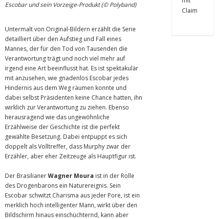
Escobar und sein Vorzeige-Produkt (© Polyband)
Untermalt von Original-Bildern erzählt die Serie
detailliert über den Aufstieg und Fall eines
Mannes, der für den Tod von Tausenden die
Verantwortung trägt und noch viel mehr auf
irgend eine Art beeinflusst hat. Es ist spektakulär
mit anzusehen, wie gnadenlos Escobar jedes
Hindernis aus dem Weg räumen konnte und
dabei selbst Präsidenten keine Chance hatten, ihn
wirklich zur Verantwortung zu ziehen. Ebenso
herausragend wie das ungewöhnliche
Erzählweise der Geschichte ist die perfekt
gewählte Besetzung. Dabei entpuppt es sich
doppelt als Volltreffer, dass Murphy zwar der
Erzähler, aber eher Zeitzeuge als Hauptfigur ist.
Der Brasilianer
Wagner Moura
ist in der Rolle
des Drogenbarons ein Naturereignis. Sein
Escobar schwitzt Charisma aus jeder Pore, ist ein
merklich hoch intelligenter Mann, wirkt über den
Bildschirm hinaus einschüchternd, kann aber