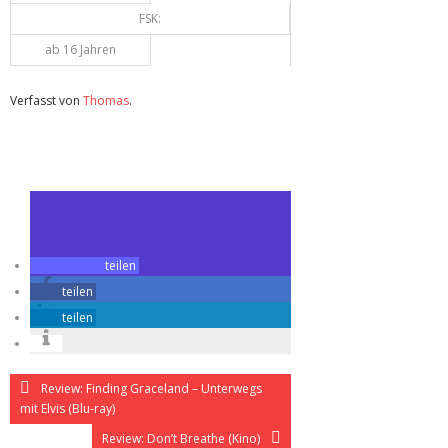
FSK:
ab 16 Jahren
Verfasst von
Thomas
.
Zuletzt geändert am
05.08.2016
Review: Narcos – Season 1 (Blu-ray)
teilen
teilen
teilen
Review: Finding Graceland – Unterwegs
mit Elvis (Blu-ray)
Review: Don’t Breathe (Kino)