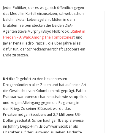
Jeder Politiker, der es wagt, sich öffentlich gegen
das Medellin-Kartell einzusetzen, schwebt schon
bald in akuter Lebensgefahr. Mitten in dem
brutalen Treiben stecken die beiden DEA-
Agenten Steve Murphy (Boyd Holbrook, „
Ruhet in
Frieden – A Walk Among The Tombstones
“) und
Javier Pena (Pedro Pascal), die über Jahre alles
dafür tun, der Schreckensherrschaft Escobars ein
Ende zu setzen.
Kritik:
Er gehört zu den bekanntesten
Drogenhändlern aller Zeiten und hat auf seine Art
die Geschichte von Kolumbien mit geprägt. Pablo
Escobar war ebenso charismatisch wie skrupellos
und zog im Alleingang gegen die Regierung in
den Krieg. Zu seiner Blütezeit wurde das
Privatvermögen Escobars auf 2,7 Millionen US-
Dollar geschätzt. Schon häufiger (beispielsweise
im Johnny Depp-Film „Blow“) war Escobar als
Charakter auf der Leinwand zu sehen. Es dürfte