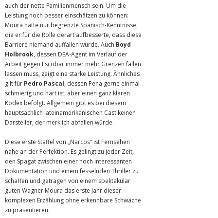
auch der nette Familienmensch sein. Um die
Leistung noch besser einschätzen zu können:
Moura hatte nur begrenzte Spanisch-Kenntnisse,
die er für die Rolle derart aufbesserte, dass diese
Barriere niemand auffallen würde. Auch
Boyd
Holbrook
, dessen DEA-Agent im Verlauf der
Arbeit gegen Escobar immer mehr Grenzen fallen
lassen muss, zeigt eine starke Leistung. Ähnliches
gilt für
Pedro Pascal
, dessen Pena gerne einmal
schmierig und hart ist, aber einen ganz klaren
Kodex befolgt. Allgemein gibt es bei diesem
hauptsächlich lateinamerikanischen Cast keinen
Darsteller, der merklich abfallen würde.
Diese erste Staffel von „Narcos“ ist Fernsehen
nahe an der Perfektion. Es gelingt zu jeder Zeit,
den Spagat zwischen einer hoch interessanten
Dokumentation und einem fesselnden Thriller zu
schaffen und getragen von einem spektakulär
guten Wagner Moura das erste Jahr dieser
komplexen Erzählung ohne erkennbare Schwäche
zu präsentieren.