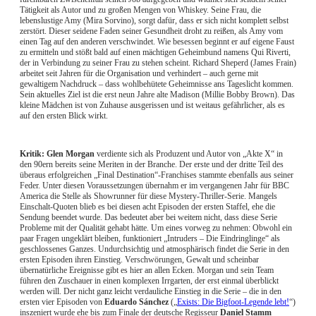
Tätigkeit als Autor und zu großen Mengen von Whiskey. Seine Frau, die
lebenslustige Amy (Mira Sorvino), sorgt dafür, dass er sich nicht komplett selbst
zerstört. Dieser seidene Faden seiner Gesundheit droht zu reißen, als Amy vom
einen Tag auf den anderen verschwindet. Wie besessen beginnt er auf eigene Faust
zu ermitteln und stößt bald auf einen mächtigen Geheimbund namens Qui Riverti,
der in Verbindung zu seiner Frau zu stehen scheint. Richard Sheperd (James Frain)
arbeitet seit Jahren für die Organisation und verhindert – auch gerne mit
gewaltigem Nachdruck – dass wohlbehütete Geheimnisse ans Tageslicht kommen.
Sein aktuelles Ziel ist die erst neun Jahre alte Madison (Millie Bobby Brown). Das
kleine Mädchen ist von Zuhause ausgerissen und ist weitaus gefährlicher, als es
auf den ersten Blick wirkt.
Kritik:
Glen Morgan
verdiente sich als Produzent und Autor von „Akte X“ in
den 90ern bereits seine Meriten in der Branche. Der erste und der dritte Teil des
überaus erfolgreichen „Final Destination“-Franchises stammte ebenfalls aus seiner
Feder. Unter diesen Voraussetzungen übernahm er im vergangenen Jahr für BBC
America die Stelle als Showrunner für diese Mystery-Thriller-Serie. Mangels
Einschalt-Quoten blieb es bei diesen acht Episoden der ersten Staffel, ehe die
Sendung beendet wurde. Das bedeutet aber bei weitem nicht, dass diese Serie
Probleme mit der Qualität gehabt hätte. Um eines vorweg zu nehmen: Obwohl ein
paar Fragen ungeklärt bleiben, funktioniert „Intruders – Die Eindringlinge“ als
geschlossenes Ganzes. Undurchsichtig und atmosphärisch findet die Serie in den
ersten Episoden ihren Einstieg. Verschwörungen, Gewalt und scheinbar
übernatürliche Ereignisse gibt es hier an allen Ecken. Morgan und sein Team
führen den Zuschauer in einen komplexen Irrgarten, der erst einmal überblickt
werden will. Der nicht ganz leicht verdauliche Einstieg in die Serie – die in den
ersten vier Episoden von
Eduardo Sánchez
(„
Exists: Die Bigfoot-Legende lebt!
“)
inszeniert wurde ehe bis zum Finale der deutsche Regisseur
Daniel Stamm