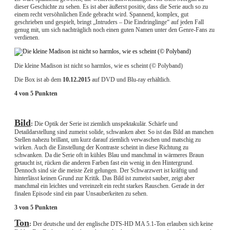
dieser Geschichte zu sehen. Es ist aber äußerst positiv, dass die Serie auch so zu
einem recht versöhnlichen Ende gebracht wird. Spannend, komplex, gut
geschrieben und gespielt, bringt „Intruders – Die Eindringlinge“ auf jeden Fall
genug mit, um sich nachträglich noch einen guten Namen unter den Genre-Fans zu
verdienen.
Die kleine Madison ist nicht so harmlos, wie es scheint (© Polyband)
Die Box ist ab dem
10.12.2015
auf DVD und Blu-ray erhältlich.
4 von 5 Punkten
Bild
:
Die Optik der Serie ist ziemlich unspektakulär. Schärfe und
Detaildarstellung sind zumeist solide, schwanken aber. So ist das Bild an manchen
Stellen nahezu brillant, um kurz darauf ziemlich verwaschen und matschig zu
wirken. Auch die Einstellung der Kontraste scheint in diese Richtung zu
schwanken. Da die Serie oft in kühles Blau und manchmal in wärmeres Braun
getaucht ist, rücken die anderen Farben fast ein wenig in den Hintergrund.
Dennoch sind sie die meiste Zeit gelungen. Der Schwarzwert ist kräftig und
hinterlässt keinen Grund zur Kritik. Das Bild ist zumeist sauber, zeigt aber
manchmal ein leichtes und vereinzelt ein recht starkes Rauschen. Gerade in der
finalen Episode sind ein paar Unsauberkeiten zu sehen.
3 von 5 Punkten
Ton
:
Der deutsche und der englische DTS-HD MA 5.1-Ton erlauben sich keine