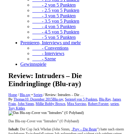
- 2 von 5 Punkten
- 2.5 von 5 Punkten
- 3 von 5 Punkten
- 3.5 von 5 Punkten
- 4 von 5 Punkten
- 4.5 von 5 Punkten
- 5 von 5 Punkten
Premieren, Interviews und mehr
- Conventions
- Interviews
- Szene
Gewinnspiele
Review: Intruders – Die
Eindringlinge (Blu-ray)
Home
/
Blu-ray
•
Serien
/
Review: Intruders – Die …
By
Thomas
10. Dezember 2015
Blu-ray
,
Serien
4 von 5 Punkten
,
Blu-Ray
,
James
Frain
,
John Simm
,
Millie Bobby Brown
,
Mira Sorvino
,
Robert Forster
,
serien
,
Tory Kittles
Das Blu-ray-Cover von “Intruders” (© Polyband)
Inhalt:
Der Cop Jack Whelan (John Simm, „
Prey – Die Beute
“) hatte nach einem
furchtbaren Zwischenfall seinen Job aufgegeben und widmet sich seitdem seiner