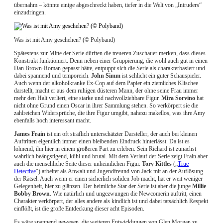
übernahm – könnte einige abgeschreckt haben, tiefer in die Welt von „Intruders“
einzudringen.
Was ist mit Amy geschehen? (© Polyband)
Spätestens zur Mitte der Serie dürften die treueren Zuschauer merken, dass dieses
Konstrukt funktioniert. Denn neben einer Gruppierung, die wohl auch gut in einen
Dan Brown-Roman gepasst hätte, entpuppt sich die Serie als charakterbasiert und
dabei spannend und temporeich.
John Simm
ist schlicht ein guter Schauspieler.
Auch wenn der alkoholkranke Ex-Cop auf dem Papier ein ziemliches Klischee
darstellt, macht er aus dem ruhigen düsteren Mann, der ohne seine Frau immer
mehr den Halt verliert, eine starke und nachvollziehbare Figur.
Mira Sorvino
hat
nicht ohne Grund einen Oscar in ihrer Sammlung stehen. So verkörpert sie die
zahlreichen Widersprüche, die ihre Figur umgibt, nahezu makellos, was ihre Amy
ebenfalls hoch interessant macht.
James Frain
ist ein oft sträflich unterschätzter Darsteller, der auch bei kleinen
Auftritten eigentlich immer einen bleibenden Eindruck hinterlässt. Da ist es
lohnend, ihn hier in einem größeren Part zu erleben. Sein Richard ist zunächst
wahrlich beängstigend, kühl und brutal. Mit dem Verlauf der Serie zeigt Frain aber
auch die menschliche Seite dieser unheimlichen Figur.
Tory Kittles
(„
True
Detective
“) arbeitet als Anwalt und Jugendfreund von Jack mit an der Auflösung
der Rätsel. Auch wenn er einen sicherlich soliden Job macht, hat er weit weniger
Gelegenheit, hier zu glänzen. Der heimliche Star der Serie ist aber die junge
Millie
Bobby Brown
. Wie natürlich und ungezwungen die Newcomerin auftritt, einen
Charakter verkörpert, der alles andere als kindlich ist und dabei tatsächlich Respekt
einflößt, ist die große Entdeckung dieser acht Episoden.
Es wäre spannend gewesen, die weiteren Entwicklungen von Glen Morgan zu