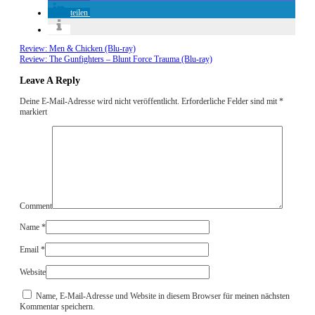
teilen
Review: Men & Chicken (Blu-ray)
Review: The Gunfighters – Blunt Force Trauma (Blu-ray)
Leave A Reply
Deine E-Mail-Adresse wird nicht veröffentlicht.
Erforderliche Felder sind mit
*
markiert
Comment
Name
*
Email
*
Website
Name, E-Mail-Adresse und Website in diesem Browser für meinen nächsten
Kommentar speichern.