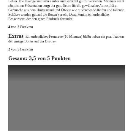
Fehler. Die Dialoge sind sehr sauber und jederzeit gut zu verstehen. Mit einer recht
räumlichen Präsentation sorgt der gute Score für die gewünschte Atmosphäre.
Geräusche aus dem Hintergrund und Effekte wie quietschende Reifen und fallende
Schüsse werden gut auf die Boxen verteilt. Dazu kommt ein ordentlicher
Basseinsatz, der den guten Eindruck abrundet.
4 von 5 Punkten
Extras
:
Ein ordentliches Featurette (10 Minuten) bleibt neben ein paar Trailern
der einzige Bonus auf der Blu-ray.
2 von 5 Punkten
Gesamt: 3,5 von 5 Punkten