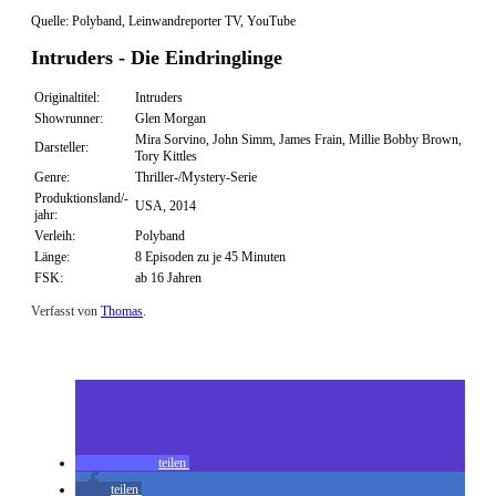
Quelle: Polyband, Leinwandreporter TV, YouTube
Intruders - Die Eindringlinge
Originaltitel:
Intruders
Showrunner:
Glen Morgan
Mira Sorvino, John Simm, James Frain, Millie Bobby Brown,
Darsteller:
Tory Kittles
Genre:
Thriller-/Mystery-Serie
Produktionsland/-
USA, 2014
jahr:
Verleih:
Polyband
Länge:
8 Episoden zu je 45 Minuten
FSK:
ab 16 Jahren
Verfasst von
Thomas
.
Zuletzt geändert am
10.12.2015
Review: Intruders – Die Eindringlinge (Blu-ray)
teilen
teilen