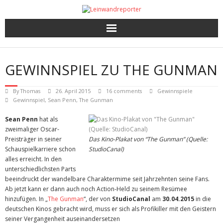
Kritiken
GEWINNSPIEL ZU THE GUNMAN
Filme und Serien nach Punkten
By
Thomas
26. April 2015
16 comments
Gewinnspiele
Premieren, Interviews und mehr
Gewinnspiel
,
Sean Penn
,
The Gunman
Sean Penn
hat als
Gewinnspiele
zweimaliger Oscar-
Preisträger in seiner
Das Kino-Plakat von “The Gunman” (Quelle:
Schauspielkarriere schon
StudioCanal)
alles erreicht. In den
unterschiedlichsten Parts
beeindruckt der wandelbare Charaktermime seit Jahrzehnten seine Fans.
Ab jetzt kann er dann auch noch Action-Held zu seinem Resümee
hinzufügen. In „
The Gunman
“, der von
StudioCanal
am
30.04.2015
in die
deutschen Kinos gebracht wird, muss er sich als Profikiller mit den Geistern
seiner Vergangenheit auseinandersetzen