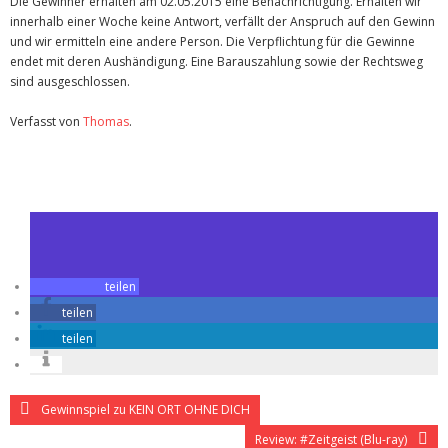
Die Gewinner erhalten am 02.05.2015 eine Benachrichtigung. Erhalten wir
innerhalb einer Woche keine Antwort, verfällt der Anspruch auf den Gewinn
und wir ermitteln eine andere Person. Die Verpflichtung für die Gewinne
endet mit deren Aushändigung. Eine Barauszahlung sowie der Rechtsweg
sind ausgeschlossen.
Verfasst von
Thomas
.
Zuletzt geändert am
26.04.2015
Gewinnspiel zu The Gunman
teilen
teilen
teilen
Gewinnspiel zu KEIN ORT OHNE DICH
Review: #Zeitgeist (Blu-ray)