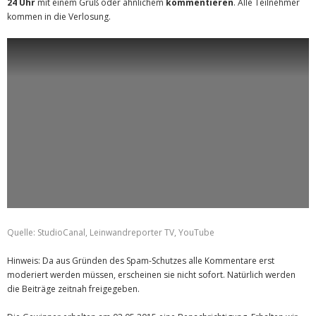
24 Uhr
mit einem Gruß oder ähnlichem
kommentieren
. Alle Teilnehmer
kommen in die Verlosung.
Quelle: StudioCanal, Leinwandreporter TV, YouTube
Hinweis: Da aus Gründen des Spam-Schutzes alle Kommentare erst
moderiert werden müssen, erscheinen sie nicht sofort. Natürlich werden
die Beiträge zeitnah freigegeben.