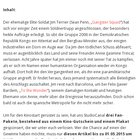
Inhalt:
Der ehemalige Elite-Soldat Jim Terrier (Sean Penn, „
Gangster Squad
“) hat
sich vor einiger Zeit einem Söldnertrupp angeschlossen, der besonders
heikle Aufträge erledigt. So übt die Gruppe 2006 in der Demokratischen
Republik Kongo ein Attentat auf den Bergbau-Minister aus, der einigen
Industriellen ein Dorn im Auge war. Da Jim den tödlichen Schuss abfeuert,
muss er augenblicklich das Land und seine Freundin Annie (Jasmine Trinca)
verlassen. Acht Jahre später hat Jim immer noch mit seiner Tat zu kämpfen,
als er sich im Namen einer humanitären Organisation wieder im Kongo
aufhält. Dort holt ihn den Vergangenheit ein, als ihn eine paramilitärische
Gruppe angreift. Er findet heraus, dass jemand systematisch alle Beteiligten
des Anschlags ausschaltet. Jim reist nach Barcelona, um bei Felix (Javier
Bardem, „
To the Wonder
“), seinem damaligen Kontakt und heutigen
Ehemann von Annie, mehr über die Ereignisse herauszufinden. Doch schon
bald ist auch die spanische Metropole für ihn nicht mehr sicher.
Um für den Kinostart gerüstet zu sein, hat uns StudioCanal
drei Fan-
Pakete, bestehend aus einem Kino-Gutschein und einem Plakat
gesponsert, die wir unter euch verlosen. Wer die Chance auf einen der
Gewinne haben möchte, muss nur
diesen Artikel bis zu 01.05.2015 um