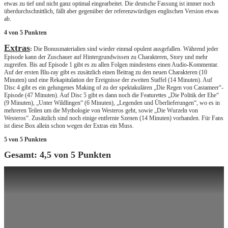
etwas zu tief und nicht ganz optimal eingearbeitet. Die deutsche Fassung ist immer noch
überdurchschnittlich, fällt aber gegenüber der referenzwürdigen englischen Version etwas
ab.
4 von 5 Punkten
Extras
:
Die Bonusmaterialien sind wieder einmal opulent ausgefallen. Während jeder
Episode kann der Zuschauer auf Hintergrundwissen zu Charakteren, Story und mehr
zugreifen. Bis auf Episode 1 gibt es zu allen Folgen mindestens einen Audio-Kommentar.
Auf der ersten Blu-ray gibt es zusätzlich einen Beitrag zu den neuen Charakteren (10
Minuten) und eine Rekapitulation der Ereignisse der zweiten Staffel (14 Minuten). Auf
Disc 4 gibt es ein gelungenes Making of zu der spektakulären „Die Regen von Castameer“-
Episode (47 Minuten). Auf Disc 5 gibt es dann noch die Featurettes „Die Politik der Ehe“
(9 Minuten), „Unter Wildlingen“ (6 Minuten), „Legenden und Überlieferungen“, wo es in
mehreren Teilen um die Mythologie von Westeros geht, sowie „Die Wurzeln von
Westeros“. Zusätzlich sind noch einige entfernte Szenen (14 Minuten) vorhanden. Für Fans
ist diese Box allein schon wegen der Extras ein Muss.
5 von 5 Punkten
Gesamt: 4,5 von 5 Punkten