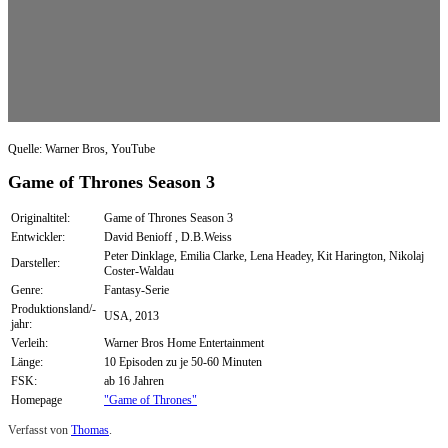
Quelle: Warner Bros, YouTube
Game of Thrones Season 3
Originaltitel:
Game of Thrones Season 3
Entwickler:
David Benioff , D.B.Weiss
Peter Dinklage, Emilia Clarke, Lena Headey, Kit Harington, Nikolaj
Darsteller:
Coster-Waldau
Genre:
Fantasy-Serie
Produktionsland/-
USA, 2013
jahr:
Verleih:
Warner Bros Home Entertainment
Länge:
10 Episoden zu je 50-60 Minuten
FSK:
ab 16 Jahren
Homepage
"Game of Thrones"
Verfasst von
Thomas
.