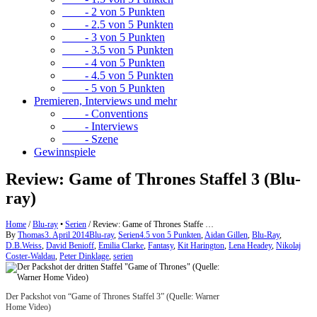
- 2 von 5 Punkten
- 2.5 von 5 Punkten
- 3 von 5 Punkten
- 3.5 von 5 Punkten
- 4 von 5 Punkten
- 4.5 von 5 Punkten
- 5 von 5 Punkten
Premieren, Interviews und mehr
- Conventions
- Interviews
- Szene
Gewinnspiele
Review: Game of Thrones Staffel 3 (Blu-
ray)
Home
/
Blu-ray
•
Serien
/
Review: Game of Thrones Staffe …
By
Thomas
3. April 2014
Blu-ray
,
Serien
4.5 von 5 Punkten
,
Aidan Gillen
,
Blu-Ray
,
D.B.Weiss
,
David Benioff
,
Emilia Clarke
,
Fantasy
,
Kit Harington
,
Lena Headey
,
Nikolaj
Coster-Waldau
,
Peter Dinklage
,
serien
Der Packshot von “Game of Thrones Staffel 3” (Quelle: Warner
Home Video)