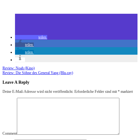
Zuletzt geändert am
03.04.2014
Game of Thrones – Season 3 (Blu-ray)
teilen
teilen
teilen
Review: Noah (Kino)
Review: Die Söhne des General Yang (Blu-ray)
Leave A Reply
Deine E-Mail-Adresse wird nicht veröffentlicht.
Erforderliche Felder sind mit
*
markiert
Comment