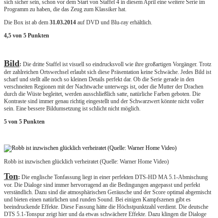
sich sicher sein, schon vor dem Start von Staffel 4 in diesem April eine weitere Serie im
Programm zu haben, die das Zeug zum Klassiker hat.
Die Box ist ab dem
31.03.2014
auf DVD und Blu-ray erhältlich.
4,5 von 5 Punkten
Bild
:
Die dritte Staffel ist visuell so eindrucksvoll wie ihre großartigen Vorgänger. Trotz
der zahlreichen Ortswechsel erlaubt sich diese Präsentation keine Schwäche. Jedes Bild ist
scharf und stellt alle noch so kleinen Details perfekt dar. Ob die Serie gerade in den
verschneiten Regionen mit der Nachtwache unterwegs ist, oder die Mutter der Drachen
durch die Wüste begleitet, werden ausschließlich satte, natürliche Farben geboten. Die
Kontraste sind immer genau richtig eingestellt und der Schwarzwert könnte nicht voller
sein. Eine bessere Bildumsetzung ist schlicht nicht möglich.
5 von 5 Punkten
Robb ist inzwischen glücklich verheiratet (Quelle: Warner Home Video)
Ton
:
Die englische Tonfassung liegt in einer perfekten DTS-HD MA 5.1-Abmischung
vor. Die Dialoge sind immer hervorragend an die Bedingungen angepasst und perfekt
verständlich. Dazu sind die atmosphärischen Geräusche und der Score optimal abgemischt
und bieten einen natürlichen und runden Sound. Bei einigen Kampfszenen gibt es
beeindruckende Effekte. Diese Fassung hätte die Höchstpunktzahl verdient. Die deutsche
DTS 5.1-Tonspur zeigt hier und da etwas schwächere Effekte. Dazu klingen die Dialoge