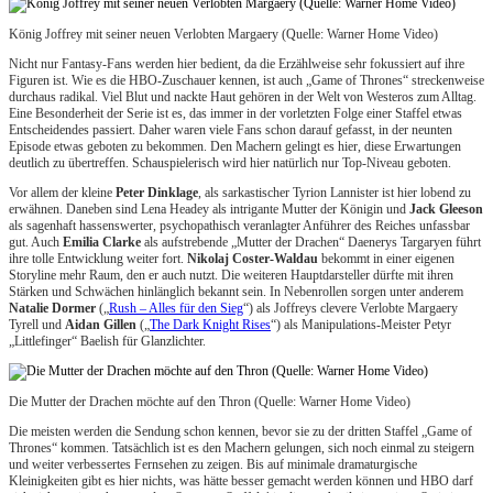
König Joffrey mit seiner neuen Verlobten Margaery (Quelle: Warner Home Video)
Nicht nur Fantasy-Fans werden hier bedient, da die Erzählweise sehr fokussiert auf ihre
Figuren ist. Wie es die HBO-Zuschauer kennen, ist auch „Game of Thrones“ streckenweise
durchaus radikal. Viel Blut und nackte Haut gehören in der Welt von Westeros zum Alltag.
Eine Besonderheit der Serie ist es, das immer in der vorletzten Folge einer Staffel etwas
Entscheidendes passiert. Daher waren viele Fans schon darauf gefasst, in der neunten
Episode etwas geboten zu bekommen. Den Machern gelingt es hier, diese Erwartungen
deutlich zu übertreffen. Schauspielerisch wird hier natürlich nur Top-Niveau geboten.
Vor allem der kleine
Peter Dinklage
, als sarkastischer Tyrion Lannister ist hier lobend zu
erwähnen. Daneben sind Lena Headey als intrigante Mutter der Königin und
Jack Gleeson
als sagenhaft hassenswerter, psychopathisch veranlagter Anführer des Reiches unfassbar
gut. Auch
Emilia Clarke
als aufstrebende „Mutter der Drachen“ Daenerys Targaryen führt
ihre tolle Entwicklung weiter fort.
Nikolaj Coster-Waldau
bekommt in einer eigenen
Storyline mehr Raum, den er auch nutzt. Die weiteren Hauptdarsteller dürfte mit ihren
Stärken und Schwächen hinlänglich bekannt sein. In Nebenrollen sorgen unter anderem
Natalie Dormer
(„
Rush – Alles für den Sieg
“) als Joffreys clevere Verlobte Margaery
Tyrell und
Aidan Gillen
(„
The Dark Knight Rises
“) als Manipulations-Meister Petyr
„Littlefinger“ Baelish für Glanzlichter.
Die Mutter der Drachen möchte auf den Thron (Quelle: Warner Home Video)
Die meisten werden die Sendung schon kennen, bevor sie zu der dritten Staffel „Game of
Thrones“ kommen. Tatsächlich ist es den Machern gelungen, sich noch einmal zu steigern
und weiter verbessertes Fernsehen zu zeigen. Bis auf minimale dramaturgische
Kleinigkeiten gibt es hier nichts, was hätte besser gemacht werden können und HBO darf