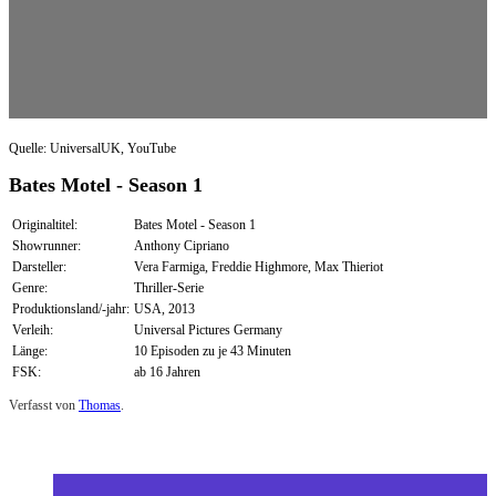
Quelle: UniversalUK, YouTube
Bates Motel - Season 1
Originaltitel:
Bates Motel - Season 1
Showrunner:
Anthony Cipriano
Darsteller:
Vera Farmiga, Freddie Highmore, Max Thieriot
Genre:
Thriller-Serie
Produktionsland/-jahr:
USA, 2013
Verleih:
Universal Pictures Germany
Länge:
10 Episoden zu je 43 Minuten
FSK:
ab 16 Jahren
Verfasst von
Thomas
.
Zuletzt geändert am
27.02.2014
Bates Motel – Season 1 (Blu-ray)