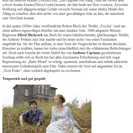
lernt die hübsche Bradley (Nicola Peltz, „Die Legende von Aang“) und die clevere aber
schwer kranke Emma (Olivia Cooke) kennen, die ihm beide ans Herz wachsen. Zwischen
Hoffnung und allgegenwärtiger Gefahr versucht Norman mit seiner labilen Mutter den
Alltag zu schaffen, ahnt aber nichts von einer gewalttätigen Seite an ihm, die manchmal
zum Vorschein kommt.
In den späten 1950er-Jahre veröffentlichte Robert Bloch den Thriller „Psycho“ rund um
einen äußerst eigenwilligen Hotelier mit einer dunklen Seite. 1960 adaptierte Meister-
Regisseur
Alfred Hitchcock
das Buch für seinen bahnbrechenden, gleichnamigen Thriller,
der Anthony Perkins zum Star machte und bis heute nichts von seiner Faszination
eingebüßt hat. Als der Plan aufkam, in einer Serie die Vorgeschichte zu diesem absoluten
Klassiker zu erzählen, kamen bei vielen (einschließlich mir) die schlimmsten Befürchtungen
auf. Doch nach Ansicht der ersten Staffel der von
Anthony Cipriano
geschriebenen
Sendung stellte sich zu Recht bei fast allen Zuschauern Erleichterung und teils sogar
Begeisterung ein. „Bates Motel“ ist schräg, spannend, unterhaltsam und enthält zahlreiche
interessante Gedankenspiele zum Film. Dabei erinnert die Serie auf angenehme Art an
„Twin Peaks“, ohne wirklich abgekupfert zu erscheinen.
Temporeich und gut gespielt