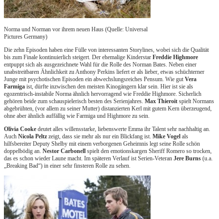
Norma und Norman vor ihrem neuen Haus (Quelle: Universal
Pictures Germany)
Die zehn Episoden haben eine Fülle von interessanten Storylines, wobei sich die Qualität
bis zum Finale kontinuierlich steigert. Der ehemalige Kinderstar
Freddie Highmore
entpuppt sich als ausgezeichnete Wahl für die Rolle des Norman Bates. Neben einer
unabstreitbaren Ähnlichkeit zu Anthony Perkins liefert er als lieber, etwas schüchterner
Junge mit psychotischen Episoden ein abwechslungsreiches Pensum. Wie gut
Vera
Farmiga
ist, dürfte inzwischen den meisten Kinogängern klar sein. Hier ist sie als
egozentrisch-instabile Norma ähnlich hervorragend wie Freddie Highmore. Sicherlich
gehören beide zum schauspielerisch besten des Serienjahres.
Max Thieroit
spielt Normans
abgebrühten, (vor allem zu seiner Mutter) distanzierten Kerl mit gutem Kern überzeugend,
ohne aber ähnlich auffällig wie Farmiga und Highmore zu sein.
Olivia Cooke
deutet alles willensstarke, liebenswerte Emma ihr Talent sehr nachhaltig an.
Auch
Nicola Peltz
zeigt, dass sie mehr als nur ein Blickfang ist.
Mike Vogel
als
hilfsbereiter Deputy Shelby mit einem verborgenen Geheimnis legt seine Rolle schön
doppelbödig an.
Nestor Carbonell
spielt den emotionskargen Sheriff Romero so trocken,
das es schon wieder Laune macht. Im späteren Verlauf ist Serien-Veteran
Jere Burns
(u.a.
„Breaking Bad“) in einer sehr finsteren Rolle zu sehen.