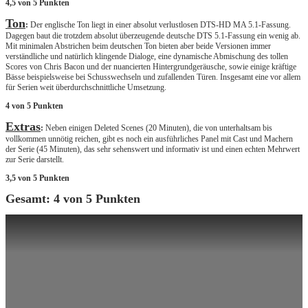
4,5 von 5 Punkten
Ton
:
Der englische Ton liegt in einer absolut verlustlosen DTS-HD MA 5.1-Fassung.
Dagegen baut die trotzdem absolut überzeugende deutsche DTS 5.1-Fassung ein wenig ab.
Mit minimalen Abstrichen beim deutschen Ton bieten aber beide Versionen immer
verständliche und natürlich klingende Dialoge, eine dynamische Abmischung des tollen
Scores von Chris Bacon und der nuancierten Hintergrundgeräusche, sowie einige kräftige
Bässe beispielsweise bei Schusswechseln und zufallenden Türen. Insgesamt eine vor allem
für Serien weit überdurchschnittliche Umsetzung.
4 von 5 Punkten
Extras
:
Neben einigen Deleted Scenes (20 Minuten), die von unterhaltsam bis
vollkommen unnötig reichen, gibt es noch ein ausführliches Panel mit Cast und Machern
der Serie (45 Minuten), das sehr sehenswert und informativ ist und einen echten Mehrwert
zur Serie darstellt.
3,5 von 5 Punkten
Gesamt: 4 von 5 Punkten