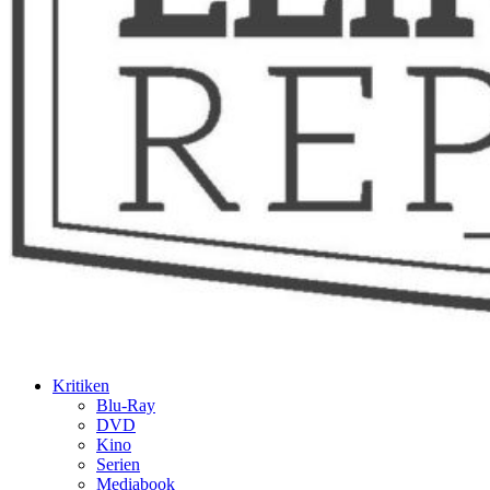
Kritiken
Blu-Ray
DVD
Kino
Serien
Mediabook