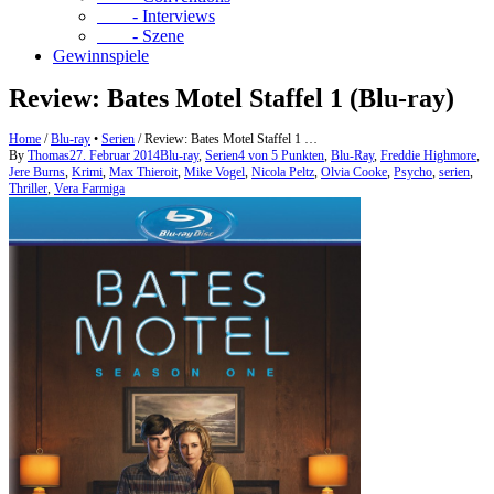
- Interviews
- Szene
Gewinnspiele
Review: Bates Motel Staffel 1 (Blu-ray)
Home
/
Blu-ray
•
Serien
/
Review: Bates Motel Staffel 1 …
By
Thomas
27. Februar 2014
Blu-ray
,
Serien
4 von 5 Punkten
,
Blu-Ray
,
Freddie Highmore
,
Jere Burns
,
Krimi
,
Max Thieroit
,
Mike Vogel
,
Nicola Peltz
,
Olvia Cooke
,
Psycho
,
serien
,
Thriller
,
Vera Farmiga