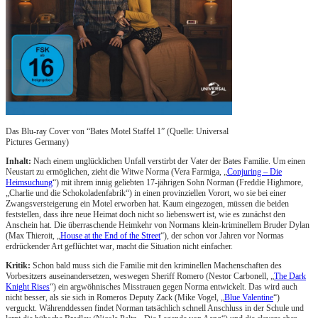
Das Blu-ray Cover von “Bates Motel Staffel 1” (Quelle: Universal
Pictures Germany)
Inhalt:
Nach einem unglücklichen Unfall verstirbt der Vater der Bates Familie. Um einen
Neustart zu ermöglichen, zieht die Witwe Norma (Vera Farmiga, „
Conjuring – Die
Heimsuchung
“) mit ihrem innig geliebten 17-jährigen Sohn Norman (Freddie Highmore,
„Charlie und die Schokoladenfabrik“) in einen provinziellen Vorort, wo sie bei einer
Zwangsversteigerung ein Motel erworben hat. Kaum eingezogen, müssen die beiden
feststellen, dass ihre neue Heimat doch nicht so liebenswert ist, wie es zunächst den
Anschein hat. Die überraschende Heimkehr von Normans klein-kriminellem Bruder Dylan
(Max Thieroit, „
House at the End of the Street
“), der schon vor Jahren vor Normas
erdrückender Art geflüchtet war, macht die Situation nicht einfacher.
Kritik:
Schon bald muss sich die Familie mit den kriminellen Machenschaften des
Vorbesitzers auseinandersetzen, weswegen Sheriff Romero (Nestor Carbonell, „
The Dark
Knight Rises
“) ein argwöhnisches Misstrauen gegen Norma entwickelt. Das wird auch
nicht besser, als sie sich in Romeros Deputy Zack (Mike Vogel, „
Blue Valentine
“)
verguckt. Währenddessen findet Norman tatsächlich schnell Anschluss in der Schule und