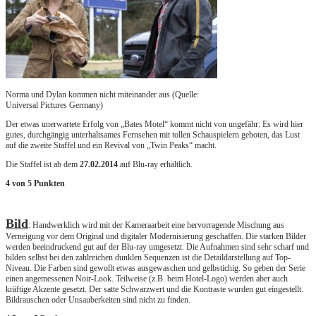
Norma und Dylan kommen nicht miteinander aus (Quelle:
Universal Pictures Germany)
Der etwas unerwartete Erfolg von „Bates Motel“ kommt nicht von ungefähr: Es wird hier
gutes, durchgängig unterhaltsames Fernsehen mit tollen Schauspielern geboten, das Lust
auf die zweite Staffel und ein Revival von „Twin Peaks“ macht.
Die Staffel ist ab dem
27.02.2014
auf Blu-ray erhältlich.
4 von 5 Punkten
Bild
: Handwerklich wird mit der Kameraarbeit eine hervorragende Mischung aus
Verneigung vor dem Original und digitaler Modernisierung geschaffen. Die starken Bilder
werden beeindruckend gut auf der Blu-ray umgesetzt. Die Aufnahmen sind sehr scharf und
bilden selbst bei den zahlreichen dunklen Sequenzen ist die Detaildarstellung auf Top-
Niveau. Die Farben sind gewollt etwas ausgewaschen und gelbstichig. So geben der Serie
einen angemessenen Noir-Look. Teilweise (z.B. beim Hotel-Logo) werden aber auch
kräftige Akzente gesetzt. Der satte Schwarzwert und die Kontraste wurden gut eingestellt.
Bildrauschen oder Unsauberkeiten sind nicht zu finden.