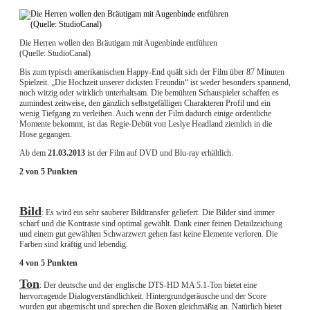
Die Herren wollen den Bräutigam mit Augenbinde entführen
(Quelle: StudioCanal)
Bis zum typisch amerikanischen Happy-End quält sich der Film über 87 Minuten
Spielzeit. „Die Hochzeit unserer dicksten Freundin“ ist weder besonders spannend,
noch witzig oder wirklich unterhaltsam. Die bemühten Schauspieler schaffen es
zumindest zeitweise, den gänzlich selbstgefälligen Charakteren Profil und ein
wenig Tiefgang zu verleihen. Auch wenn der Film dadurch einige ordentliche
Momente bekommt, ist das Regie-Debüt von Leslye Headland ziemlich in die
Hose gegangen.
Ab dem
21.03.2013
ist der Film auf DVD und Blu-ray erhältlich.
2 von 5 Punkten
Bild
: Es wird ein sehr sauberer Bildtransfer geliefert. Die Bilder sind immer
scharf und die Kontraste sind optimal gewählt. Dank einer feinen Detailzeichung
und einem gut gewählten Schwarzwert gehen fast keine Elemente verloren. Die
Farben sind kräftig und lebendig.
4 von 5 Punkten
Ton
: Der deutsche und der englische DTS-HD MA 5.1-Ton bietet eine
hervorragende Dialogverständlichkeit. Hintergrundgeräusche und der Score
wurden gut abgemischt und sprechen die Boxen gleichmäßig an. Natürlich bietet