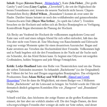
Inhalt:
Regan (
Kirsten Dunst
,
„Melancholia“
), Katie (
Isla Fisher
, „Der große
Gatsby“) und Gena (
Lizzy Caplan
, „Cloverfield“), die seit der Highschool die
besten Freundinnen sind, können die neueste Nachricht nicht fassen: Cliquen-
Pummelchen Becky (
Rebel Wilson
, „Brautalarm“) kommt als erste unter die
Haube. Darüber hinaus heiratet sie noch den wohlhabenden und gutaussehenden
Frauenschwarm Dale (
Hayes MacArthur
, „So spielt das Leben“). Trotzdem
besuchen sie die Hochzeit und stellen sich als Beckys Brautjungfern zu Verfügung.
Kontrollfreak Regan übernimmt die Planung der Hochzeit.
Als Becky am Vorabend der Hochzeit die vollkommen zugekoksten Gena und
Katie raus wirft und einen ruhigen Abend für sich selbst einfordert, hält dass das
Trio aber nicht vom Feiern ab. Eine Mischung von Rauschmitteln und Eifersucht
sorgt nur wenige Momente später für einen desaströsen Ausrutscher: Regan und
Katie zerstören aus Versehen das Hochzeitskleid ihrer Freundin. Vollkommen high
und in Panik begeben sich die drei Freundinnen in der Nacht auf die Suche nach
ein Schneider, der das Kleid flicken kann. Es beginnt eine Odyssee mit notgeilen
Großmäulern, hohlen Strippern und jede Menge Fettnäpfchen.
Kritik: Leslye Headland
hatte eine Reihe von Theaterstücken rund um das Thema
der sieben Todsünden inszeniert. So behandelt „Bachelorette“ (so der Originaltitel)
die Völlerei der bei Sex und Drogen ungezügelten Brautjungfern. Das erfolgreiche
Produzenten-Team
Adam McKay und Will Ferrell
(„
Hänsel und Gretel:
Hexenjäger
“) bot ihr dann die Möglichkeit, mit einem Budget von 3 Millionen
Dollar „Bachelorette“ auf die Leinwand zu bringen. Im Vorfeld wurde der Film mit
thematisch ähnlich gelagerten Komödien-Hits wie „Hangover“ und „Brautalarm“
verglichen.
Schnell wird klar, dass höchstens der zotige Humor an die großen Konkurrenten
erinnert, der hier aber nie wirklich zünden will. Die drei Single-Damen, die ihrer
schwergewichtigen Freundin eher weniger als mehr zur Seite stehen, sind derart