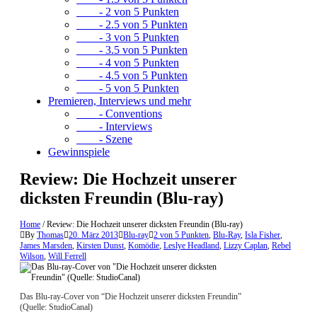
- 2 von 5 Punkten
- 2.5 von 5 Punkten
- 3 von 5 Punkten
- 3.5 von 5 Punkten
- 4 von 5 Punkten
- 4.5 von 5 Punkten
- 5 von 5 Punkten
Premieren, Interviews und mehr
- Conventions
- Interviews
- Szene
Gewinnspiele
Review: Die Hochzeit unserer
dicksten Freundin (Blu-ray)
Home
/
Review: Die Hochzeit unserer dicksten Freundin (Blu-ray)
By
Thomas
20. März 2013
Blu-ray
2 von 5 Punkten
,
Blu-Ray
,
Isla Fisher
,
James Marsden
,
Kirsten Dunst
,
Komödie
,
Leslye Headland
,
Lizzy Caplan
,
Rebel
Wilson
,
Will Ferrell
Das Blu-ray-Cover von “Die Hochzeit unserer dicksten Freundin”
(Quelle: StudioCanal)