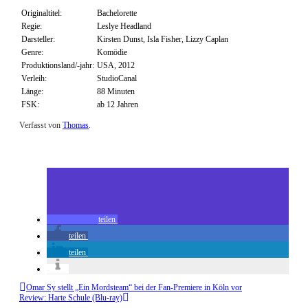
Originaltitel:
Bachelorette
Regie:
Leslye Headland
Darsteller:
Kirsten Dunst, Isla Fisher, Lizzy Caplan
Genre:
Komödie
Produktionsland/-jahr:
USA, 2012
Verleih:
StudioCanal
Länge:
88 Minuten
FSK:
ab 12 Jahren
Verfasst von
Thomas
.
Zuletzt geändert am
20.03.2013
Review: Die Hochzeit unserer dicksten Freundin (Blu-ray)
teilen
teilen
teilen
Omar Sy stellt „Ein Mordsteam“ bei der Fan-Premiere in Köln vor
Review: Harte Schule (Blu-ray)