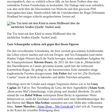
unsympathisch, dass es wirklich schwer fällt, sie bei ihrem Treiben ohne eine
ordentliche Portion Fremdscham zu beobachten. Die Dialoge sind zwar ordentlich,
was aber nicht über die Abwesenheit von Wortwitz und dem gewissen Pfiff
hinwegtäuschen kann. Handwerklich fällt die Unerfahrenheit der Regie-Debütantin
Headland bei einigen schlecht ausgeleuchteten Szenen auf.
Das Trio hetzt mit dem Kleid in einem Müllbeutel über die
nächtlichen Straßen (Quelle: StudioCanal)
Gute Schauspieler wehren sich gegen ihre fiesen Figuren
Die drei verwelkenden Schönheiten, die ihrer sesshaft gewordenen Schulfreundin
das Leben schwer machen und sich mit Drogen- und Sex-Eskapaden (und einem
Haufen Vulgär-Witzen) durch die Nacht bewegen, boten undankbare Aufgaben für
die Schauspielerinnen.
Kirsten Dunst
, die 2011 für ihre Gala in „Melancholia“
den Darstellerpreis in Cannes gewinnen konnte, spielt hier die verbissene
Karrierefrau Regan. Ihr gelingt es, der hassenswerten Zicke zumindest einige
tragikomische Facetten abzugewinnen.
Isla Fisher
darf wie bei „Die Hochzeits-
Crasher“ erneut als leicht zu habendes und labiles Naivchen aufspielen.
Allerdings nervt ihr Gehabe nach einigen Sequenzen ebenso wie es bei
Lizzy
Caplan
der Fall ist. Ihre Vorstellung als Gena, die ihrer Jugendliebe (
Adam Scott
,
„Beim ersten Mal“) hinterherjagt, wirkt plump und ziemlich überdreht. Da nicht
einmal die von
Rebel Wilson
verkörperte Braut Becky in irgendeiner Weise
liebenswert ist, sucht der Zuschauer verzweifelt nach einer Identifikationsfigur. Bei
den Herren darf
Hayes MacArthur
zumindest nett sein, bleibt aber vollkommen
blass.
James Marsden
(„
Straw Dogs – Wer Gewalt sät
“) darf sich als Trauzeuge
in der Kunst der sexuellen Belästigung üben.