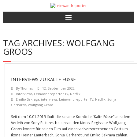
Kritiken
TAG ARCHIVES:
WOLFGANG
Filme und Serien nach Punkten
GROOS
Premieren, Interviews und mehr
Gewinnspiele
INTERVIEWS ZU KALTE FÜSSE
By
Thomas
12. September 2022
Interviews
,
Leinwandreporter TV
,
Netflix
Emilio Sakraya
,
interviews
,
Leinwandreporter TV
,
Netflix
,
Sonja
Gerhardt
,
Wolfgang Groos
Seit dem 10.01.2019 läuft die rasante Komödie “Kalte Füsse” aus dem
Verleih von Sony Pictures bei uns in den Kinos. Regisseur Wolfgang
Groos konnte für seinen Film auf einen vielversprechenden Cast um
Ikone Heiner Lauterbach, Sonja Gerhardt und Emilio Sakraya zählen.