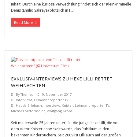
Inhalt: Durch eine kuriose Verwechslung findet sich der Kleinkriminelle
Denis (Emilio Sakraya) plötzlich in […]
Read More
EXKLUSIV-INTERVIEWS ZU HEXE LILLI RETTET
WEIHNACHTEN
By
Thomas
9. November 2017
Interviews
,
Leinwandreporter TV
Hedda Erlebach
,
interviews
,
Knister
,
Leinwandreporter TV
,
Michael Mittermeier
,
Wolfgang Groos
Seit mittlerweile 25 Jahren unterhält die junge Hexe Lilli, die von
dem Autor Knister entwickelt wurde, das Publikum in den
bekannten Kinderbüchern. Seit 2009 ist Lilli auch auf der großen