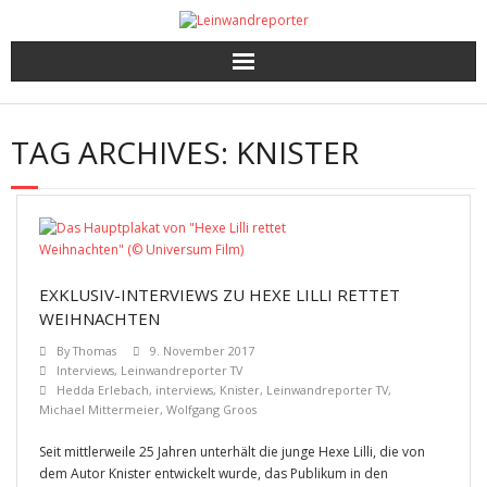
Kritiken
TAG ARCHIVES:
KNISTER
Filme und Serien nach Punkten
Premieren, Interviews und mehr
Gewinnspiele
EXKLUSIV-INTERVIEWS ZU HEXE LILLI RETTET
WEIHNACHTEN
By
Thomas
9. November 2017
Interviews
,
Leinwandreporter TV
Hedda Erlebach
,
interviews
,
Knister
,
Leinwandreporter TV
,
Michael Mittermeier
,
Wolfgang Groos
Seit mittlerweile 25 Jahren unterhält die junge Hexe Lilli, die von
dem Autor Knister entwickelt wurde, das Publikum in den