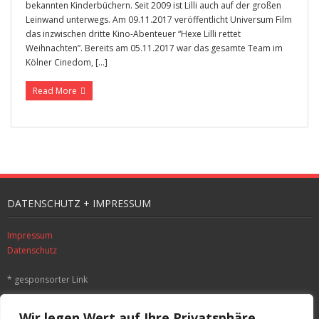
bekannten Kinderbüchern. Seit 2009 ist Lilli auch auf der großen
Leinwand unterwegs. Am 09.11.2017 veröffentlicht Universum Film
das inzwischen dritte Kino-Abenteuer “Hexe Lilli rettet
Weihnachten”. Bereits am 05.11.2017 war das gesamte Team im
Kölner Cinedom, […]
Read More
DATENSCHUTZ + IMPRESSUM
Impressum
Datenschutz
* gesponsorter Link
SUCHE
Wir legen Wert auf Ihre Privatsphäre