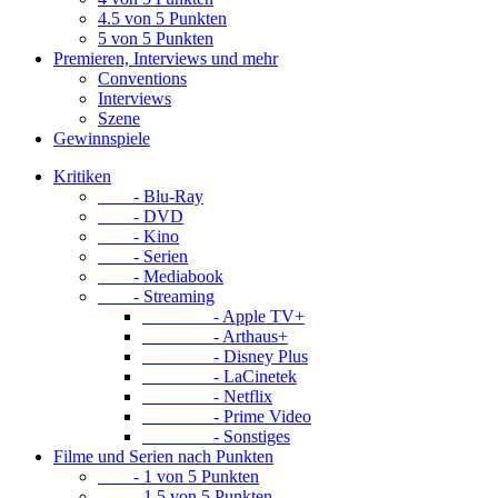
4.5 von 5 Punkten
5 von 5 Punkten
Premieren, Interviews und mehr
Conventions
Interviews
Szene
Gewinnspiele
Kritiken
- Blu-Ray
- DVD
- Kino
- Serien
- Mediabook
- Streaming
- Apple TV+
- Arthaus+
- Disney Plus
- LaCinetek
- Netflix
- Prime Video
- Sonstiges
Filme und Serien nach Punkten
- 1 von 5 Punkten
- 1.5 von 5 Punkten