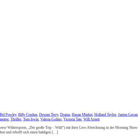
Bel Powley
,
Billy Crudup
,
Desean Terry
,
Drama
,
Hasan Minhaj
,
Holland Taylor
,
Janina Gavan
eaming
,
Thriller
,
Tom Irwin
,
Valeria Golino
,
Victoria Tate
,
Will Arnett
Reese Witherspoon, „Der große Trip – Wild“) mit ihrer Live-Abrechnung in der Morning Show d
en und erhofft sich einen baldigen […]