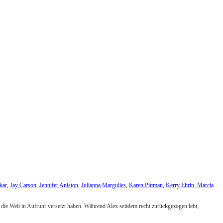
kar
,
Jay Carson
,
Jennifer Aniston
,
Julianna Margulies
,
Karen Pittman
,
Kerry Ehrin
,
Marcia
ie Welt in Aufruhr versetzt haben. Während Alex seitdem recht zurückgezogen lebt,