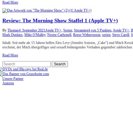
Read More
Review: The Morning Show Staffel 1 (Apple TV+)
By
Thomas
4. September 2021
Apple TV+
,
Serien
,
Streaming
4 von 5 Punkten
,
Apple TV+
,
B
Mark Duplass
,
Mike O'Malley
,
Nestor Carbonell
,
Reese Witherspoon
,
serien
,
Steve Carell
,
S
Inhalt: Seit mehr als 15 Jahren helfen Alex Levy (Jennifer Aniston, „Cake“) und Mitch Kessl
erscheint, der Mitch übergriffiges und sexuell belästigendes Verhalten gegenüber zahlreiche
Read More
Unsere Partner
Autoren