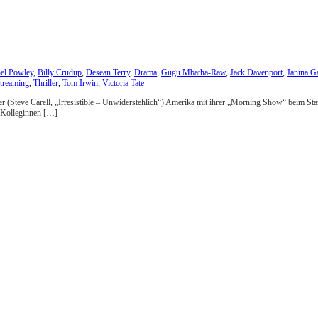
el Powley
,
Billy Crudup
,
Desean Terry
,
Drama
,
Gugu Mbatha-Raw
,
Jack Davenport
,
Janina G
treaming
,
Thriller
,
Tom Irwin
,
Victoria Tate
er (Steve Carell, „Irresistible – Unwiderstehlich“) Amerika mit ihrer „Morning Show“ beim Star
n Kolleginnen […]