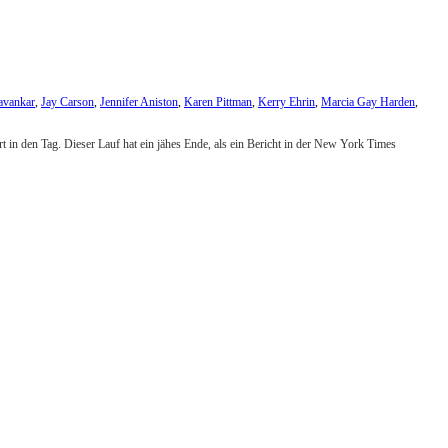
avankar
,
Jay Carson
,
Jennifer Aniston
,
Karen Pittman
,
Kerry Ehrin
,
Marcia Gay Harden
,
t in den Tag. Dieser Lauf hat ein jähes Ende, als ein Bericht in der New York Times