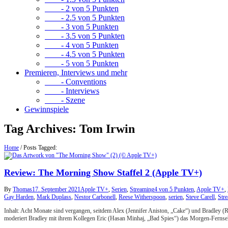
- 2 von 5 Punkten
- 2.5 von 5 Punkten
- 3 von 5 Punkten
- 3.5 von 5 Punkten
- 4 von 5 Punkten
- 4.5 von 5 Punkten
- 5 von 5 Punkten
Premieren, Interviews und mehr
- Conventions
- Interviews
- Szene
Gewinnspiele
Tag Archives:
Tom Irwin
Home
/
Posts Tagged:
Review: The Morning Show Staffel 2 (Apple TV+)
By
Thomas
17. September 2021
Apple TV+
,
Serien
,
Streaming
4 von 5 Punkten
,
Apple TV+
,
Gay Harden
,
Mark Duplass
,
Nestor Carbonell
,
Reese Witherspoon
,
serien
,
Steve Carell
,
Str
Inhalt: Acht Monate sind vergangen, seitdem Alex (Jennifer Aniston, „Cake“) und Bradley (
moderiert Bradley mit ihrem Kollegen Eric (Hasan Minhaj, „Bad Spies“) das Morgen-Fernseh