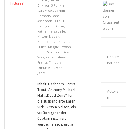
DVD
,
Serien
4 von 5 Punkten
,
Cary Elwes
,
Corbin
Bernsen
,
Dana
Ashbrook
,
Dulé Hill
,
DVD
,
James Roday
,
Katherine Isabelle
,
Kirsten Nelson
,
Komödie
,
Krimi
,
Kurt
Fuller
,
Maggie Lawson
,
Peter Stormare
,
Ray
Unsere
Wise
,
serien
,
Steve
Franks
,
Timothy
Partner
Omundson
,
Vinnie
Jones
Inhalt: Nachdem Harris
Trout (Anthony Michael
Autore
Hall, „Dead Zone“) für
n
die suspendierte Karen
Vick (Kirsten Nelson) als
vorübergehender
Captain installiert
wurde, herrscht große