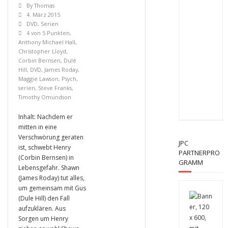
By
Thomas
4. März 2015
DVD
,
Serien
4 von 5 Punkten
,
Anthony Michael Hall
,
Christopher Lloyd
,
Corbin Bernsen
,
Dulé
Hill
,
DVD
,
James Roday
,
Maggie Lawson
,
Psych
,
serien
,
Steve Franks
,
Timothy Omundson
Inhalt: Nachdem er
mitten in eine
Verschwörung geraten
JPC
ist, schwebt Henry
PARTNERPRO
(Corbin Bernsen) in
GRAMM
Lebensgefahr. Shawn
(James Roday) tut alles,
um gemeinsam mit Gus
(Dule Hill) den Fall
aufzuklären. Aus
Sorgen um Henry