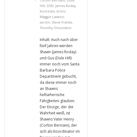
Corbin Bernsen
,
Dulé
Hill
,
DVD
,
James Roday
,
Komödie
,
Krimi
,
Maggie Lawson
,
serien
,
Steve Franks
,
Timothy Omundson
Inhalt: Auch nach über
fünf Jahren werden
Shawn (James Roday)
und Gus (Dule Hill)
immer noch vom Santa
Barbara Police
Department gebucht,
da diese immer noch
an Shawns
hellseherische
Fähigkeiten glauben.
Der Einzige, der die
Wahrheit weiß, ist
Shawns Vater Henry
(Corbin Bernsen), der
sich als Koordinator im