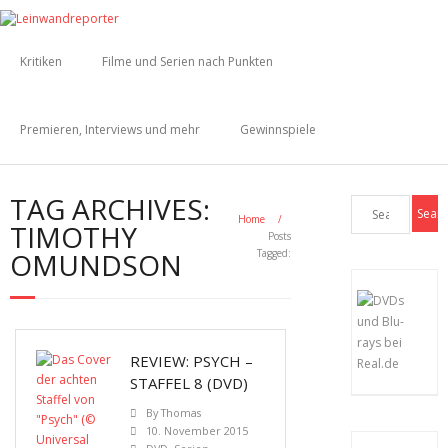
Kritiken
Filme und Serien nach Punkten
Premieren, Interviews und mehr
Gewinnspiele
TAG ARCHIVES:
Home
/
TIMOTHY
Posts
OMUNDSON
Tagged:
REVIEW: PSYCH –
STAFFEL 8 (DVD)
By
Thomas
10. November 2015