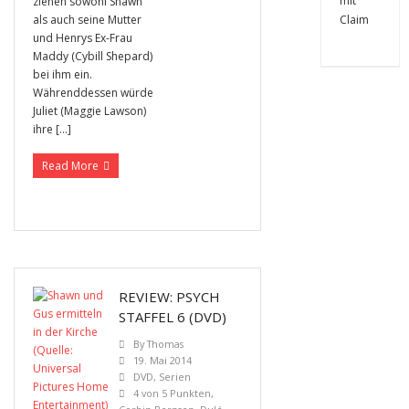
ziehen sowohl Shawn
als auch seine Mutter
und Henrys Ex-Frau
Maddy (Cybill Shepard)
bei ihm ein.
Währenddessen würde
Juliet (Maggie Lawson)
ihre […]
Read More
REVIEW: PSYCH
STAFFEL 6 (DVD)
By
Thomas
19. Mai 2014
DVD
,
Serien
4 von 5 Punkten
,