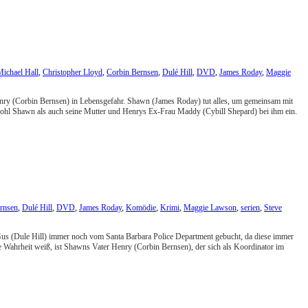
ichael Hall
,
Christopher Lloyd
,
Corbin Bernsen
,
Dulé Hill
,
DVD
,
James Roday
,
Maggie
enry (Corbin Bernsen) in Lebensgefahr. Shawn (James Roday) tut alles, um gemeinsam mit
ohl Shawn als auch seine Mutter und Henrys Ex-Frau Maddy (Cybill Shepard) bei ihm ein.
rnsen
,
Dulé Hill
,
DVD
,
James Roday
,
Komödie
,
Krimi
,
Maggie Lawson
,
serien
,
Steve
us (Dule Hill) immer noch vom Santa Barbara Police Department gebucht, da diese immer
e Wahrheit weiß, ist Shawns Vater Henry (Corbin Bernsen), der sich als Koordinator im