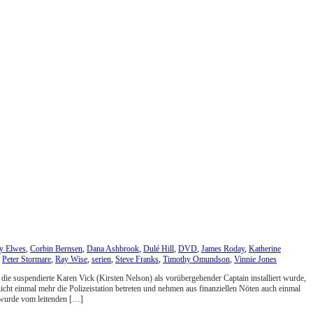
y Elwes
,
Corbin Bernsen
,
Dana Ashbrook
,
Dulé Hill
,
DVD
,
James Roday
,
Katherine
,
Peter Stormare
,
Ray Wise
,
serien
,
Steve Franks
,
Timothy Omundson
,
Vinnie Jones
ie suspendierte Karen Vick (Kirsten Nelson) als vorübergehender Captain installiert wurde,
ht einmal mehr die Polizeistation betreten und nehmen aus finanziellen Nöten auch einmal
 wurde vom leitenden […]