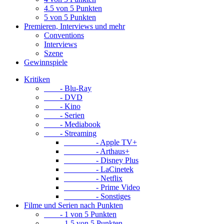
4.5 von 5 Punkten
5 von 5 Punkten
Premieren, Interviews und mehr
Conventions
Interviews
Szene
Gewinnspiele
Kritiken
- Blu-Ray
- DVD
- Kino
- Serien
- Mediabook
- Streaming
- Apple TV+
- Arthaus+
- Disney Plus
- LaCinetek
- Netflix
- Prime Video
- Sonstiges
Filme und Serien nach Punkten
- 1 von 5 Punkten
- 1.5 von 5 Punkten