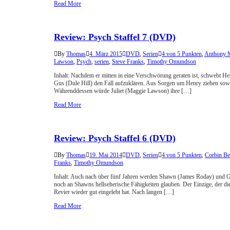
Read More
Review: Psych Staffel 7 (DVD)
By
Thomas
4. März 2015
DVD
,
Serien
4 von 5 Punkten
,
Anthony M
Lawson
,
Psych
,
serien
,
Steve Franks
,
Timothy Omundson
Inhalt: Nachdem er mitten in eine Verschwörung geraten ist, schwebt H
Gus (Dule Hill) den Fall aufzuklären. Aus Sorgen um Henry ziehen sow
Währenddessen würde Juliet (Maggie Lawson) ihre […]
Read More
Review: Psych Staffel 6 (DVD)
By
Thomas
19. Mai 2014
DVD
,
Serien
4 von 5 Punkten
,
Corbin Be
Franks
,
Timothy Omundson
Inhalt: Auch nach über fünf Jahren werden Shawn (James Roday) und G
noch an Shawns hellseherische Fähigkeiten glauben. Der Einzige, der di
Revier wieder gut eingelebt hat. Nach langen […]
Read More