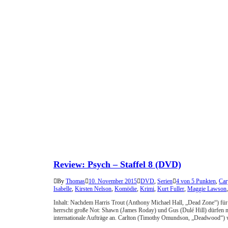
Review: Psych – Staffel 8 (DVD)
By
Thomas
10. November 2015
DVD
,
Serien
4 von 5 Punkten
,
Car
Isabelle
,
Kirsten Nelson
,
Komödie
,
Krimi
,
Kurt Fuller
,
Maggie Lawson
Inhalt: Nachdem Harris Trout (Anthony Michael Hall, „Dead Zone“) für d
herrscht große Not: Shawn (James Roday) und Gus (Dulé Hill) dürfen nic
internationale Aufträge an. Carlton (Timothy Omundson, „Deadwood“)