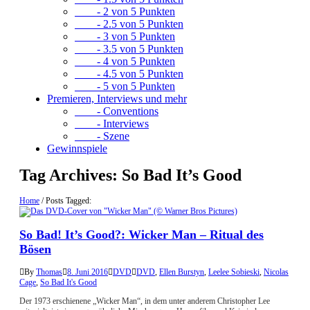
- 2 von 5 Punkten
- 2.5 von 5 Punkten
- 3 von 5 Punkten
- 3.5 von 5 Punkten
- 4 von 5 Punkten
- 4.5 von 5 Punkten
- 5 von 5 Punkten
Premieren, Interviews und mehr
- Conventions
- Interviews
- Szene
Gewinnspiele
Tag Archives:
So Bad It’s Good
Home
/
Posts Tagged:
So Bad! It’s Good?: Wicker Man – Ritual des
Bösen
By
Thomas
8. Juni 2016
DVD
DVD
,
Ellen Burstyn
,
Leelee Sobieski
,
Nicolas
Cage
,
So Bad It's Good
Der 1973 erschienene „Wicker Man“, in dem unter anderem Christopher Lee