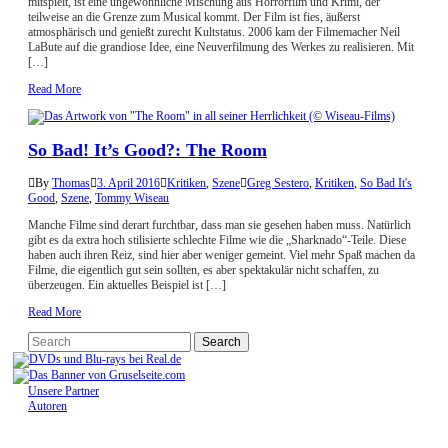
mitspielt, ist eine ungewöhnliche Mischung aus Horrorfilm und Krimi, der
teilweise an die Grenze zum Musical kommt. Der Film ist fies, äußerst
atmosphärisch und genießt zurecht Kultstatus. 2006 kam der Filmemacher Neil
LaBute auf die grandiose Idee, eine Neuverfilmung des Werkes zu realisieren. Mit
[…]
Read More
So Bad! It’s Good?: The Room
By
Thomas
3. April 2016
Kritiken
,
Szene
Greg Sestero
,
Kritiken
,
So Bad It's
Good
,
Szene
,
Tommy Wiseau
Manche Filme sind derart furchtbar, dass man sie gesehen haben muss. Natürlich
gibt es da extra hoch stilisierte schlechte Filme wie die „Sharknado“-Teile. Diese
haben auch ihren Reiz, sind hier aber weniger gemeint. Viel mehr Spaß machen da
Filme, die eigentlich gut sein sollten, es aber spektakulär nicht schaffen, zu
überzeugen. Ein aktuelles Beispiel ist […]
Read More
Unsere Partner
Autoren