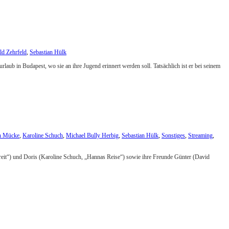
ld Zehrfeld
,
Sebastian Hülk
rlaub in Budapest, wo sie an ihre Jugend erinnert werden soll. Tatsächlich ist er bei seinem
ch Mücke
,
Karoline Schuch
,
Michael Bully Herbig
,
Sebastian Hülk
,
Sonstiges
,
Streaming
,
ereit“) und Doris (Karoline Schuch, „Hannas Reise“) sowie ihre Freunde Günter (David