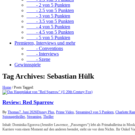
- 2 von 5 Punkten
- 2.5 von 5 Punkten
- 3 von 5 Punkten
- 3.5 von 5 Punkten
- 4 von 5 Punkten
- 4.5 von 5 Punkten
- 5 von 5 Punkten
Premieren, Interviews und mehr
- Conventions
- Interviews
- Szene
Gewinnspiele
Tag Archives:
Sebastian Hülk
Home
/
Posts Tagged:
Review: Red Sparrow
By
Thomas
7. Juni 2026
Disney Plus
,
Prime Video
,
Streaming
3 von 5 Punkten
,
Charlotte Ra
Spionagethriller
,
Streaming
,
Thriller
Inhalt: Dominika Egorova (Jennifer Lawrence, „Passengers“) lebt als Primaballerina in Mosk
Karriere vom einen Moment auf den anderen beendet, steht sie vor dem Nichts. Ihr Onkel V