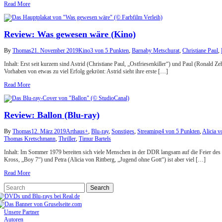
Read More
Review: Was gewesen wäre (Kino)
By
Thomas
21. November 2019
Kino
3 von 5 Punkten
,
Barnaby Metschurat
,
Christiane Paul
,
Inhalt: Erst seit kurzem sind Astrid (Christiane Paul, „Ostfriesenkiller“) und Paul (Ronald Z
Vorhaben von etwas zu viel Erfolg gekrönt: Astrid sieht ihre erste […]
Read More
Review: Ballon (Blu-ray)
By
Thomas
12. März 2019
Arthaus+
,
Blu-ray
,
Sonstiges
,
Streaming
4 von 5 Punkten
,
Alicia v
Thomas Kretschmann
,
Thriller
,
Timur Bartels
Inhalt: Im Sommer 1979 bereiten sich viele Menschen in der DDR langsam auf die Feier des 
Kross, „Boy 7“) und Petra (Alicia von Rittberg, „Jugend ohne Gott“) ist aber viel […]
Read More
Unsere Partner
Autoren