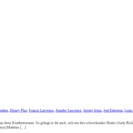
mpling
,
Disney Plus
,
Francis Lawrence
,
Jennifer Lawrence
,
Jeremy Irons
,
Joel Edgerton
,
Louis
au ihren Kindheitstraum. So gelingt es ihr auch, sich um ihre schwerkranke Mutter (Joely Ric
anya (Matthias […]