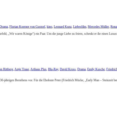
Drama
,
Florian Koerner von Gustorf
,
kino
,
Leonard Kunz
,
Liebesfilm
,
Mercedes Müller
,
Rona
ehrfeld, „Wir waren Könige“) ein Paar. Um die junge Liebe zu feiern, schenkt er ihr einen Luxusu
on Rittberg
,
Antje Traue
,
Arthaus Plus
,
Blu-Ray
,
David Kross
,
Drama
,
Emily Kusche
,
Friedri
30-jährigen Bestehens vor. Für die Eheleute Peter (Friedrich Mücke, „Early Man – Steinzeit b