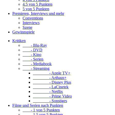
4.5 von 5 Punkten
5 von 5 Punkten
Premieren, Interviews und mehr
Conventions
Interviews
Szene
Gewinnspiele
Kritiken
- Blu-Ray
- DVD
- Kino
- Serien
- Mediabook
- Streaming
- Apple TV+
- Arthaus+
- Disney Plus
- LaCinetek
- Netflix
- Prime Video
- Sonstiges
Filme und Serien nach Punkten
- 1 von 5 Punkten
- 1.5 von 5 Punkten