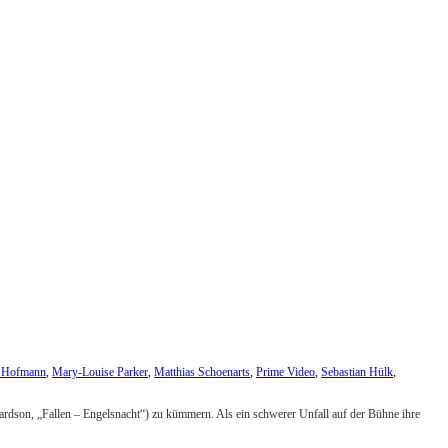
 Hofmann
,
Mary-Louise Parker
,
Matthias Schoenarts
,
Prime Video
,
Sebastian Hülk
,
hardson, „Fallen – Engelsnacht“) zu kümmern. Als ein schwerer Unfall auf der Bühne ihre