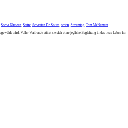
,
Sacha Dhawan
,
Satire
,
Sebastian De Souza
,
serien
,
Streaming
,
Tom McNamara
sgewählt wird. Voller Vorfreude stürzt sie sich ohne jegliche Begleitung in das neue Leben im