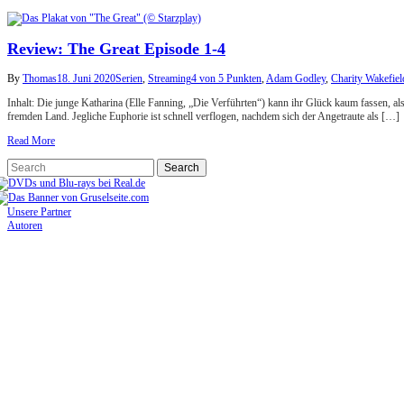
Review: The Great Episode 1-4
By
Thomas
18. Juni 2020
Serien
,
Streaming
4 von 5 Punkten
,
Adam Godley
,
Charity Wakefiel
Inhalt: Die junge Katharina (Elle Fanning, „Die Verführten“) kann ihr Glück kaum fassen, als
fremden Land. Jegliche Euphorie ist schnell verflogen, nachdem sich der Angetraute als […]
Read More
Unsere Partner
Autoren