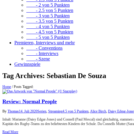
- 2 von 5 Punkten
- 2.5 von 5 Punkten
- 3 von 5 Punkten
- 3.5 von 5 Punkten
- 4 von 5 Punkten
- 4.5 von 5 Punkten
- 5 von 5 Punkten
Premieren, Interviews und mehr
- Conventions
- Interviews
- Szene
Gewinnspiele
Tag Archives:
Sebastian De Souza
Home
/
Posts Tagged:
Review: Normal People
By
Thomas
14. Juli 2020
Serien
,
Streaming
4.5 von 5 Punkten
,
Alice Birch
,
Daisy Edgar-Jone
Inhalt: Marianne (Daisy Edgar-Jones) und Connell (Paul Mescal) sind gleichaltrig, stammen a
Kapitän des Rugby-Teams zu den beliebtesten Kindern der Schule. Da Connells Mutter (Sara
Read More