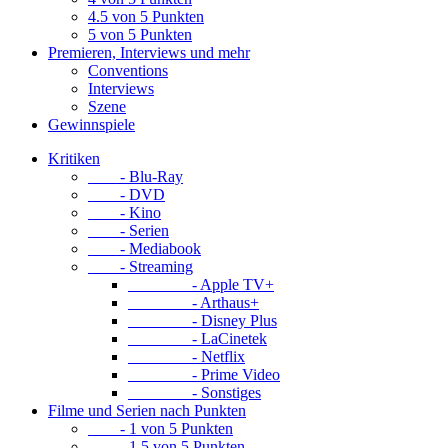
4.5 von 5 Punkten
5 von 5 Punkten
Premieren, Interviews und mehr
Conventions
Interviews
Szene
Gewinnspiele
Kritiken
- Blu-Ray
- DVD
- Kino
- Serien
- Mediabook
- Streaming
- Apple TV+
- Arthaus+
- Disney Plus
- LaCinetek
- Netflix
- Prime Video
- Sonstiges
Filme und Serien nach Punkten
- 1 von 5 Punkten
- 1.5 von 5 Punkten