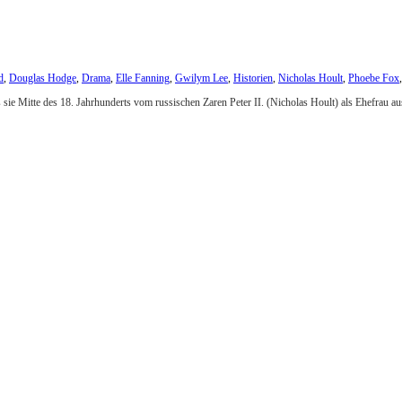
d
,
Douglas Hodge
,
Drama
,
Elle Fanning
,
Gwilym Lee
,
Historien
,
Nicholas Hoult
,
Phoebe Fox
 sie Mitte des 18. Jahrhunderts vom russischen Zaren Peter II. (Nicholas Hoult) als Ehefrau au