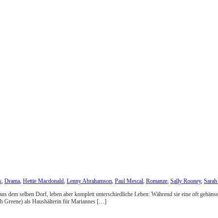
s
,
Drama
,
Hettie Macdonald
,
Lenny Abrahamson
,
Paul Mescal
,
Romanze
,
Sally Rooney
,
Sarah
us dem selben Dorf, leben aber komplett unterschiedliche Leben: Während sie eine oft gehänse
h Greene) als Haushälterin für Mariannes […]