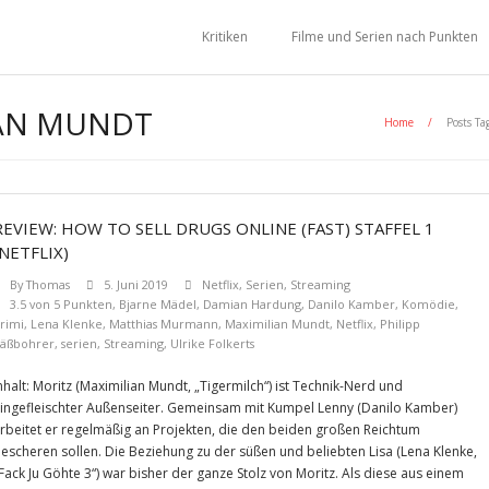
Kritiken
Filme und Serien nach Punkten
IAN MUNDT
Home
/
Posts Ta
REVIEW: HOW TO SELL DRUGS ONLINE (FAST) STAFFEL 1
(NETFLIX)
By
Thomas
5. Juni 2019
Netflix
,
Serien
,
Streaming
3.5 von 5 Punkten
,
Bjarne Mädel
,
Damian Hardung
,
Danilo Kamber
,
Komödie
,
rimi
,
Lena Klenke
,
Matthias Murmann
,
Maximilian Mundt
,
Netflix
,
Philipp
äßbohrer
,
serien
,
Streaming
,
Ulrike Folkerts
nhalt: Moritz (Maximilian Mundt, „Tigermilch“) ist Technik-Nerd und
ingefleischter Außenseiter. Gemeinsam mit Kumpel Lenny (Danilo Kamber)
rbeitet er regelmäßig an Projekten, die den beiden großen Reichtum
escheren sollen. Die Beziehung zu der süßen und beliebten Lisa (Lena Klenke,
Fack Ju Göhte 3“) war bisher der ganze Stolz von Moritz. Als diese aus einem