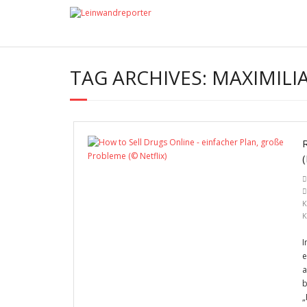
TAG ARCHIVES:
MAXIMIL
K
K
I
e
a
b
„