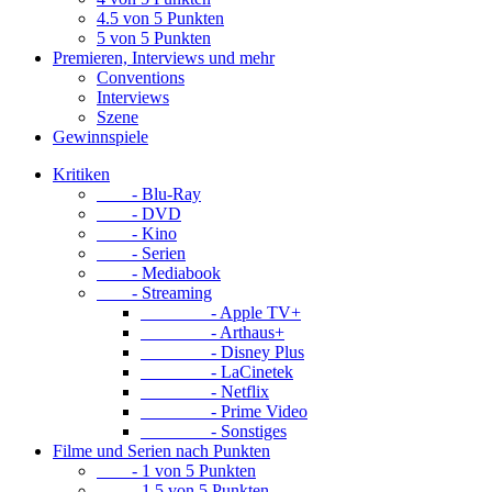
4.5 von 5 Punkten
5 von 5 Punkten
Premieren, Interviews und mehr
Conventions
Interviews
Szene
Gewinnspiele
Kritiken
- Blu-Ray
- DVD
- Kino
- Serien
- Mediabook
- Streaming
- Apple TV+
- Arthaus+
- Disney Plus
- LaCinetek
- Netflix
- Prime Video
- Sonstiges
Filme und Serien nach Punkten
- 1 von 5 Punkten
- 1.5 von 5 Punkten