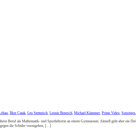
Löbau
,
İlker Çatak
,
Leo Stettnisch
,
Leonie Benesch
,
Michael Klammer
,
Prime Video
,
Sonstiges
n ihren Beruf als Mathematik- und Sportlehrerin an einem Gymnasium. Aktuell geht aber ein Dieb
t gegen die Schüler vorzugehen, […]