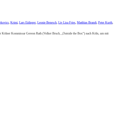
rkovics
,
Krimi
,
Lars Eidinger
,
Leonie Benesch
,
Liv Lisa Fries
,
Matthias Brandt
,
Peter Kurth
,
mt der Kölner Kommissar Gereon Rath (Volker Bruch, „Outside the Box“) nach Köln, um mit