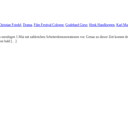
hristian Friedel
,
Drama
,
Film Festival Cologne
,
Godehard Giese
,
Henk Handloegten
,
Karl Ma
 einen unruhigen 1.Mai mit zahlreichen Arbeiterdemonstrationen vor. Genau zu dieser Zeit kom
hon bald […]