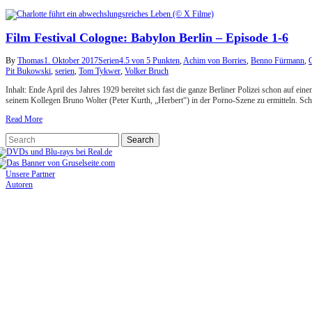
Film Festival Cologne: Babylon Berlin – Episode 1-6
By
Thomas
1. Oktober 2017
Serien
4.5 von 5 Punkten
,
Achim von Borries
,
Benno Fürmann
,
C
Pit Bukowski
,
serien
,
Tom Tykwer
,
Volker Bruch
Inhalt: Ende April des Jahres 1929 bereitet sich fast die ganze Berliner Polizei schon auf
seinem Kollegen Bruno Wolter (Peter Kurth, „Herbert“) in der Porno-Szene zu ermitteln. Sc
Read More
Unsere Partner
Autoren