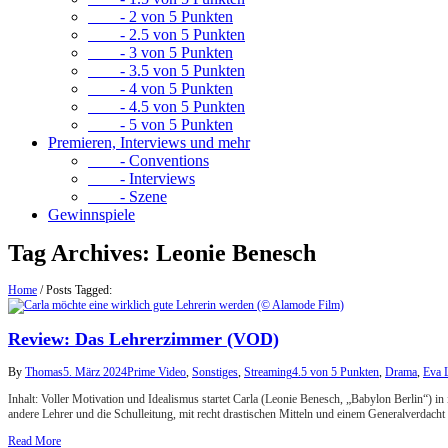
- 2 von 5 Punkten
- 2.5 von 5 Punkten
- 3 von 5 Punkten
- 3.5 von 5 Punkten
- 4 von 5 Punkten
- 4.5 von 5 Punkten
- 5 von 5 Punkten
Premieren, Interviews und mehr
- Conventions
- Interviews
- Szene
Gewinnspiele
Tag Archives:
Leonie Benesch
Home
/
Posts Tagged:
Review: Das Lehrerzimmer (VOD)
By
Thomas
5. März 2024
Prime Video
,
Sonstiges
,
Streaming
4.5 von 5 Punkten
,
Drama
,
Eva 
Inhalt: Voller Motivation und Idealismus startet Carla (Leonie Benesch, „Babylon Berlin“) i
andere Lehrer und die Schulleitung, mit recht drastischen Mitteln und einem Generalverdach
Read More