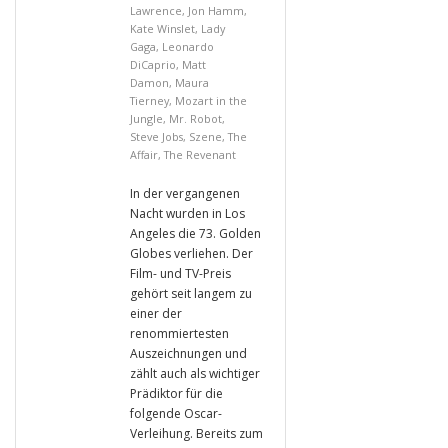
Lawrence
,
Jon Hamm
,
Kate Winslet
,
Lady
Gaga
,
Leonardo
DiCaprio
,
Matt
Damon
,
Maura
Tierney
,
Mozart in the
Jungle
,
Mr. Robot
,
Steve Jobs
,
Szene
,
The
Affair
,
The Revenant
In der vergangenen
Nacht wurden in Los
Angeles die 73. Golden
Globes verliehen. Der
Film- und TV-Preis
gehört seit langem zu
einer der
renommiertesten
Auszeichnungen und
zählt auch als wichtiger
Prädiktor für die
folgende Oscar-
Verleihung. Bereits zum