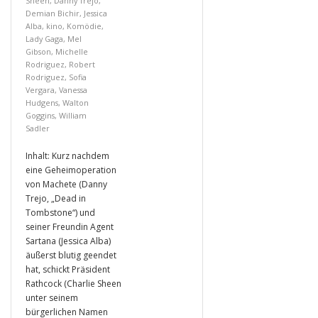
Sheen
,
Danny Trejo
,
Demian Bichir
,
Jessica
Alba
,
kino
,
Komödie
,
Lady Gaga
,
Mel
Gibson
,
Michelle
Rodriguez
,
Robert
Rodriguez
,
Sofia
Vergara
,
Vanessa
Hudgens
,
Walton
Goggins
,
William
Sadler
Inhalt: Kurz nachdem
eine Geheimoperation
von Machete (Danny
Trejo, „Dead in
Tombstone“) und
seiner Freundin Agent
Sartana (Jessica Alba)
äußerst blutig geendet
hat, schickt Präsident
Rathcock (Charlie Sheen
unter seinem
bürgerlichen Namen