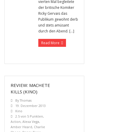
vierten Mal begleitete
der britische Komiker
Ricky Gervais das
Publikum gewohnt derb
und stets amüsant
durch den Abend. […]
Read More
REVIEW: MACHETE
KILLS (KINO)
By
Thomas
19. Dezember 2013
Kino
2.5 von 5 Punkten
,
Action
,
Alexa Vega
,
Amber Heard
,
Charlie