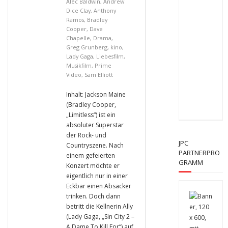
Alec Baldwin
,
Andrew
Dice Clay
,
Anthony
Ramos
,
Bradley
Cooper
,
Dave
Chapelle
,
Drama
,
Greg Grunberg
,
kino
,
Lady Gaga
,
Liebesfilm
,
Musikfilm
,
Prime
Video
,
Sam Elliott
Inhalt: Jackson Maine
(Bradley Cooper,
„Limitless“) ist ein
absoluter Superstar
der Rock- und
JPC
Countryszene. Nach
PARTNERPRO
einem gefeierten
GRAMM
Konzert möchte er
eigentlich nur in einer
Eckbar einen Absacker
trinken. Doch dann
betritt die Kellnerin Ally
(Lady Gaga, „Sin City 2 –
A Dame To Kill For“) auf