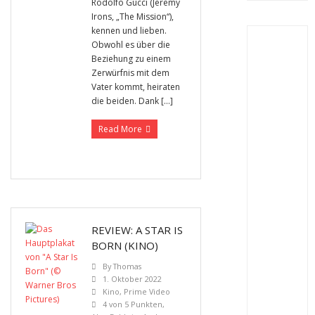
Rodolfo Gucci (Jeremy
Irons, „The Mission“),
kennen und lieben.
Obwohl es über die
Beziehung zu einem
Zerwürfnis mit dem
Vater kommt, heiraten
die beiden. Dank […]
Read More
REVIEW: A STAR IS
BORN (KINO)
By
Thomas
1. Oktober 2022
Kino
,
Prime Video
4 von 5 Punkten
,