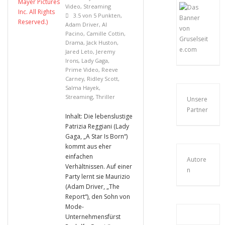
Video
,
Streaming
3.5 von 5 Punkten
,
Adam Driver
,
Al
Pacino
,
Camille Cottin
,
Drama
,
Jack Huston
,
Jared Leto
,
Jeremy
Irons
,
Lady Gaga
,
Prime Video
,
Reeve
Carney
,
Ridley Scott
,
Salma Hayek
,
Streaming
,
Thriller
Unsere
Partner
Inhalt: Die lebenslustige
Patrizia Reggiani (Lady
Gaga, „A Star Is Born“)
kommt aus eher
einfachen
Autore
Verhältnissen. Auf einer
n
Party lernt sie Maurizio
(Adam Driver, „The
Report“), den Sohn von
Mode-
Unternehmensfürst