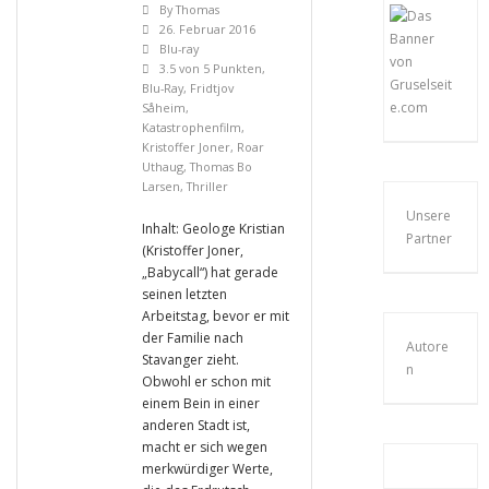
By
Thomas
26. Februar 2016
Blu-ray
3.5 von 5 Punkten
,
Blu-Ray
,
Fridtjov
Såheim
,
Katastrophenfilm
,
Kristoffer Joner
,
Roar
Uthaug
,
Thomas Bo
Larsen
,
Thriller
Unsere
Inhalt: Geologe Kristian
Partner
(Kristoffer Joner,
„Babycall“) hat gerade
seinen letzten
Arbeitstag, bevor er mit
der Familie nach
Autore
Stavanger zieht.
n
Obwohl er schon mit
einem Bein in einer
anderen Stadt ist,
macht er sich wegen
merkwürdiger Werte,