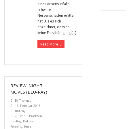
eines Arbeitsunfalls
schwere
Nervenschäden erlitten
hat. Als es sich
abzeichnet, dass er
keine Entschädigung […]
Read More
REVIEW: NIGHT
MOVES (BLU-RAY)
By
Thomas
16. Februar 2015
Blu-ray
2.5 von 5 Punkten
,
Blu-Ray
,
Dakota
Fanning
,
Jesse