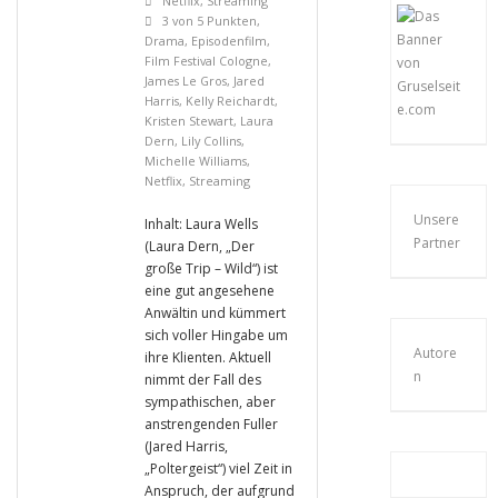
Netflix
,
Streaming
3 von 5 Punkten
,
Drama
,
Episodenfilm
,
Film Festival Cologne
,
James Le Gros
,
Jared
Harris
,
Kelly Reichardt
,
Kristen Stewart
,
Laura
Dern
,
Lily Collins
,
Michelle Williams
,
Netflix
,
Streaming
Unsere
Inhalt: Laura Wells
Partner
(Laura Dern, „Der
große Trip – Wild“) ist
eine gut angesehene
Anwältin und kümmert
sich voller Hingabe um
Autore
ihre Klienten. Aktuell
n
nimmt der Fall des
sympathischen, aber
anstrengenden Fuller
(Jared Harris,
„Poltergeist“) viel Zeit in
Anspruch, der aufgrund