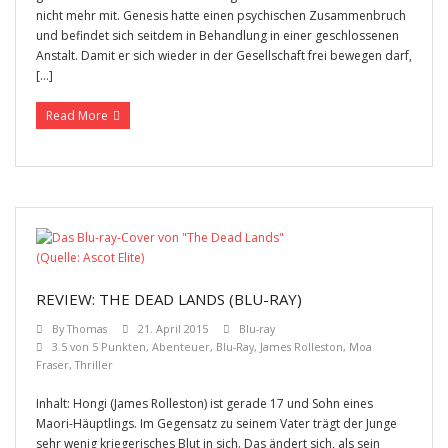
nicht mehr mit. Genesis hatte einen psychischen Zusammenbruch
und befindet sich seitdem in Behandlung in einer geschlossenen
Anstalt. Damit er sich wieder in der Gesellschaft frei bewegen darf,
[…]
Read More
REVIEW: THE DEAD LANDS (BLU-RAY)
By
Thomas
21. April 2015
Blu-ray
3.5 von 5 Punkten
,
Abenteuer
,
Blu-Ray
,
James Rolleston
,
Moa
Fraser
,
Thriller
Inhalt: Hongi (James Rolleston) ist gerade 17 und Sohn eines
Maori-Häuptlings. Im Gegensatz zu seinem Vater trägt der Junge
sehr wenig kriegerisches Blut in sich. Das ändert sich, als sein