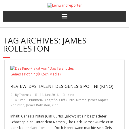
Kritiken
TAG ARCHIVES:
JAMES
Filme und Serien nach Punkten
ROLLESTON
Premieren, Interviews und mehr
Gewinnspiele
REVIEW: DAS TALENT DES GENESIS POTINI (KINO)
By
Thomas
14. Juni 2016
Kino
4.5 von 5 Punkten
,
Biografie
,
Cliff Curtis
,
Drama
,
James Napier
Robinson
,
James Rolleston
,
kino
Inhalt: Genesis Potini (Cliff Curtis, „Blow“) ist ein begnadeter
Schachspieler. Unter dem Namen „The Dark Horse“ wurde er in
ganz Neuseeland bekannt. Doch irgendwann machte sein Geist