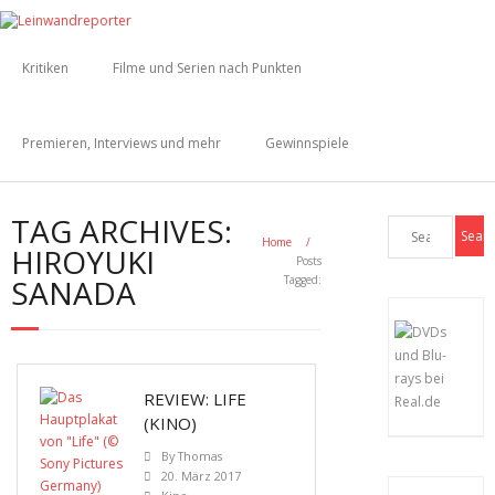
Kritiken
Filme und Serien nach Punkten
Premieren, Interviews und mehr
Gewinnspiele
TAG ARCHIVES:
Home
/
HIROYUKI
Posts
SANADA
Tagged:
REVIEW: LIFE
(KINO)
By
Thomas
20. März 2017