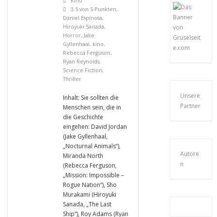
Kino
3.5 von 5 Punkten
,
Daniel Espinosa
,
Hiroyuki Sanada
,
Horror
,
Jake
Gyllenhaal
,
kino
,
Rebecca Ferguson
,
Ryan Reynolds
,
Science Fiction
,
Thriller
Unsere
Inhalt: Sie sollten die
Partner
Menschen sein, die in
die Geschichte
eingehen: David Jordan
(Jake Gyllenhaal,
„Nocturnal Animals“),
Autore
Miranda North
n
(Rebecca Ferguson,
„Mission: Impossible –
Rogue Nation“), Sho
Murakami (Hiroyuki
Sanada, „The Last
Ship“), Roy Adams (Ryan