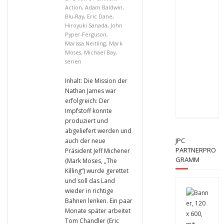
Action
,
Adam Baldwin
,
Blu-Ray
,
Eric Dane
,
Hiroyuki Sanada
,
John
Pyper-Ferguson
,
Marissa Neitling
,
Mark
Moses
,
Michael Bay
,
serien
Inhalt: Die Mission der
Nathan James war
erfolgreich: Der
Impfstoff konnte
produziert und
abgeliefert werden und
JPC
auch der neue
PARTNERPRO
Präsident Jeff Michener
GRAMM
(Mark Moses, „The
Killing“) wurde gerettet
und soll das Land
wieder in richtige
Bahnen lenken. Ein paar
Monate später arbeitet
Tom Chandler (Eric