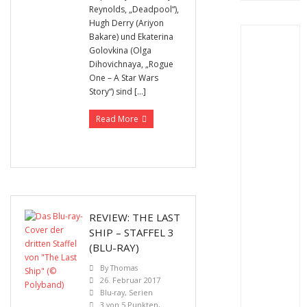
Reynolds, „Deadpool“),
Hugh Derry (Ariyon
Bakare) und Ekaterina
Golovkina (Olga
Dihovichnaya, „Rogue
One – A Star Wars
Story“) sind […]
Read More
REVIEW: THE LAST
SHIP – STAFFEL 3
(BLU-RAY)
By
Thomas
26. Februar 2017
Blu-ray
,
Serien
3 von 5 Punkten
,