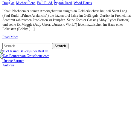
Douglas
,
Michael Pena
,
Paul Rudd
,
Peyton Reed
,
Wood Harris
Inhalt: Nachdem er seinen Arbeitgeber um einiges an Geld erleichtert hat, saß Scott Lang
(Paul Rudd, „Prince Avalanche“) die letzten drei Jahre im Gefängnis. Zurück in Freiheit hat
Scott mit zahlreichen Problemen zu kämpfen. Seine Tochter Cassie (Abby Ryder Fortson)
und seine Ex Maggie (Judy Greer, „Jurassic World“) leben inzwischen im Haus eines
Polizisten (Bobby […]
Read More
Unsere Partner
Autoren