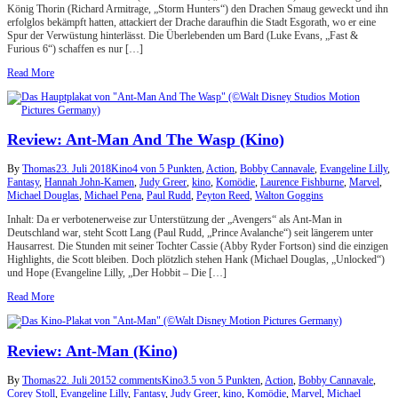
König Thorin (Richard Armitrage, „Storm Hunters“) den Drachen Smaug geweckt und ihn
erfolglos bekämpft hatten, attackiert der Drache daraufhin die Stadt Esgorath, wo er eine
Spur der Verwüstung hinterlässt. Die Überlebenden um Bard (Luke Evans, „Fast &
Furious 6“) schaffen es nur […]
Read More
Review: Ant-Man And The Wasp (Kino)
By
Thomas
23. Juli 2018
Kino
4 von 5 Punkten
,
Action
,
Bobby Cannavale
,
Evangeline Lilly
,
Fantasy
,
Hannah John-Kamen
,
Judy Greer
,
kino
,
Komödie
,
Laurence Fishburne
,
Marvel
,
Michael Douglas
,
Michael Pena
,
Paul Rudd
,
Peyton Reed
,
Walton Goggins
Inhalt: Da er verbotenerweise zur Unterstützung der „Avengers“ als Ant-Man in
Deutschland war, steht Scott Lang (Paul Rudd, „Prince Avalanche“) seit längerem unter
Hausarrest. Die Stunden mit seiner Tochter Cassie (Abby Ryder Fortson) sind die einzigen
Highlights, die Scott bleiben. Doch plötzlich stehen Hank (Michael Douglas, „Unlocked“)
und Hope (Evangeline Lilly, „Der Hobbit – Die […]
Read More
Review: Ant-Man (Kino)
By
Thomas
22. Juli 2015
2 comments
Kino
3.5 von 5 Punkten
,
Action
,
Bobby Cannavale
,
Corey Stoll
,
Evangeline Lilly
,
Fantasy
,
Judy Greer
,
kino
,
Komödie
,
Marvel
,
Michael