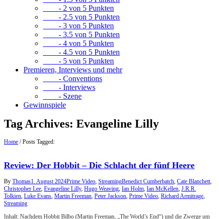
- 2 von 5 Punkten
- 2.5 von 5 Punkten
- 3 von 5 Punkten
- 3.5 von 5 Punkten
- 4 von 5 Punkten
- 4.5 von 5 Punkten
- 5 von 5 Punkten
Premieren, Interviews und mehr
- Conventions
- Interviews
- Szene
Gewinnspiele
Tag Archives:
Evangeline Lilly
Home
/
Posts Tagged:
Review: Der Hobbit – Die Schlacht der fünf Heere
By
Thomas
1. August 2024
Prime Video
,
Streaming
Benedict Cumberbatch
,
Cate Blanchett
,
Christopher Lee
,
Evangeline Lilly
,
Hugo Weaving
,
Ian Holm
,
Ian McKellen
,
J.R.R.
Tolkien
,
Luke Evans
,
Martin Freeman
,
Peter Jackson
,
Prime Video
,
Richard Armitrage
,
Streaming
Inhalt: Nachdem Hobbit Bilbo (Martin Freeman, „The World’s End“) und die Zwerge um