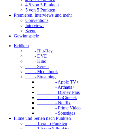
4.5 von 5 Punkten
5 von 5 Punkten
Premieren, Interviews und mehr
Conventions
Interviews
Szene
Gewinnspiele
Kritiken
- Blu-Ray
- DVD
- Kino
- Serien
- Mediabook
- Streaming
- Apple TV+
- Arthaus+
- Disney Plus
- LaCinetek
- Netflix
- Prime Video
- Sonstiges
Filme und Serien nach Punkten
- 1 von 5 Punkten
- 1.5 von 5 Punkten