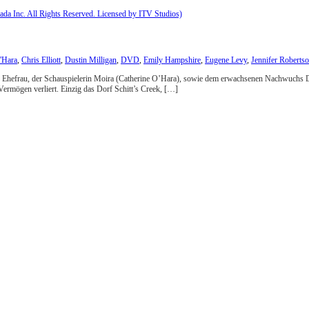
'Hara
,
Chris Elliott
,
Dustin Milligan
,
DVD
,
Emily Hampshire
,
Eugene Levy
,
Jennifer Roberts
ner Ehefrau, der Schauspielerin Moira (Catherine O’Hara), sowie dem erwachsenen Nachwuchs 
 Vermögen verliert. Einzig das Dorf Schitt’s Creek, […]