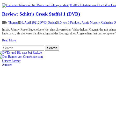
Review: Schitt’s Creek Staffel 1 (DVD)
By
Thomas
16. April 2021
DVD
,
Serien
3.5 von 5 Punkten
,
Annie Murphy
,
Catherine O
Inhalt: Johnny Rose (Eugene Levy) ist ein schwerreicher Videotheken-Magnat, der mit sei
ändert sich, als die Rose-Familie aufgrund des Betrugs eines Angestellten fast das komplette
Read More
Unsere Partner
Autoren