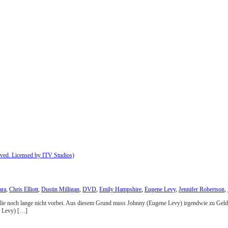
ara
,
Chris Elliott
,
Dustin Milligan
,
DVD
,
Emily Hampshire
,
Eugene Levy
,
Jennifer Robertson
,
Familie noch lange nicht vorbei. Aus diesem Grund muss Johnny (Eugene Levy) irgendwie zu Gel
an Levy) […]