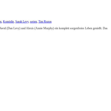
on
,
Komödie
,
Sarah Levy
,
serien
,
Tim Rozon
David (Dan Levy) und Alexis (Annie Murphy) ein komplett sorgenfreies Leben genießt. Das