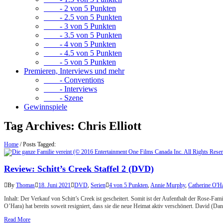
- 2 von 5 Punkten
- 2.5 von 5 Punkten
- 3 von 5 Punkten
- 3.5 von 5 Punkten
- 4 von 5 Punkten
- 4.5 von 5 Punkten
- 5 von 5 Punkten
Premieren, Interviews und mehr
- Conventions
- Interviews
- Szene
Gewinnspiele
Tag Archives:
Chris Elliott
Home
/
Posts Tagged:
Review: Schitt’s Creek Staffel 2 (DVD)
By
Thomas
18. Juni 2021
DVD
,
Serien
4 von 5 Punkten
,
Annie Murphy
,
Catherine O'H
Inhalt: Der Verkauf von Schitt’s Creek ist gescheitert. Somit ist der Aufenthalt der Rose-
O’Hara) hat bereits soweit resigniert, dass sie die neue Heimat aktiv verschönert. David (D
Read More