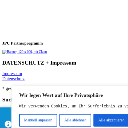
JPC Partnerprogramm
DATENSCHUTZ + Impressum
Impressum
Datenschutz
* gesponsorter Link
Wir legen Wert auf Ihre Privatsphäre
Suche
Wir verwenden Cookies, um Ihr Surferlebnis zu v
Wir setzen Google Analytics, einen Webanalysedienst der Googl
Manuell anpassen
Alle ablehnen
Alle akzeptieren
Alle Beiträge der Seite chronologisch
Informationen zur Verwendung von Google Analytics finden Sie