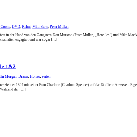
n Cooke
,
DVD
,
Krimi
,
Mini-Serie
,
Peter Mullan
ist fest in der Hand von den Gangstern Don Murston (Peter Mullan, „Hercules“) und Mike MacA
enschaften engagiert und war sogar […]
ode 1&2
lin Morgan
,
Drama
,
Horror
,
serien
ieht er 1894 mit seiner Frau Charlotte (Charlotte Spencer) auf das ländliche Anwesen. Eigen
. Während der […]