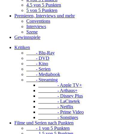
4.5 von 5 Punkten
5 von 5 Punkten
Premieren, Interviews und mehr
Conventions
Interviews
Szene
Gewinnspiele
Kritiken
- Blu-Ray
- DVD
- Kino
- Serien
- Mediabook
- Streaming
- Apple TV+
- Arthaus+
- Disney Plus
- LaCinetek
- Netflix
- Prime Video
- Sonstiges
Filme und Serien nach Punkten
- 1 von 5 Punkten
- 1.5 von 5 Punkten