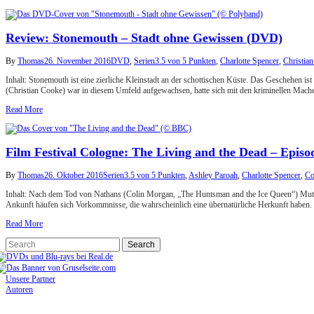
Review: Stonemouth – Stadt ohne Gewissen (DVD)
By
Thomas
26. November 2016
DVD
,
Serien
3.5 von 5 Punkten
,
Charlotte Spencer
,
Christia
Inhalt: Stonemouth ist eine zierliche Kleinstadt an der schottischen Küste. Das Geschehen 
(Christian Cooke) war in diesem Umfeld aufgewachsen, hatte sich mit den kriminellen Mach
Read More
Film Festival Cologne: The Living and the Dead – Epis
By
Thomas
26. Oktober 2016
Serien
3.5 von 5 Punkten
,
Ashley Paroah
,
Charlotte Spencer
,
Co
Inhalt: Nach dem Tod von Nathans (Colin Morgan, „The Huntsman and the Ice Queen“) Mutter z
Ankunft häufen sich Vorkommnisse, die wahrscheinlich eine übernatürliche Herkunft haben
Read More
Unsere Partner
Autoren