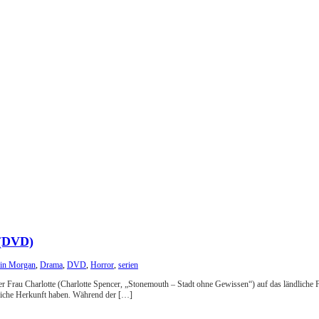
 (DVD)
in Morgan
,
Drama
,
DVD
,
Horror
,
serien
 Frau Charlotte (Charlotte Spencer, „Stonemouth – Stadt ohne Gewissen“) auf das ländliche Fa
liche Herkunft haben. Während der […]