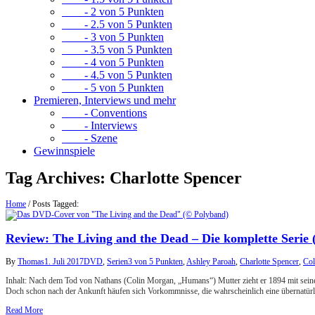
- 2 von 5 Punkten
- 2.5 von 5 Punkten
- 3 von 5 Punkten
- 3.5 von 5 Punkten
- 4 von 5 Punkten
- 4.5 von 5 Punkten
- 5 von 5 Punkten
Premieren, Interviews und mehr
- Conventions
- Interviews
- Szene
Gewinnspiele
Tag Archives:
Charlotte Spencer
Home
/
Posts Tagged:
Review: The Living and the Dead – Die komplette Serie
By
Thomas
1. Juli 2017
DVD
,
Serien
3 von 5 Punkten
,
Ashley Paroah
,
Charlotte Spencer
,
Col
Inhalt: Nach dem Tod von Nathans (Colin Morgan, „Humans“) Mutter zieht er 1894 mit seiner
Doch schon nach der Ankunft häufen sich Vorkommnisse, die wahrscheinlich eine übernatür
Read More