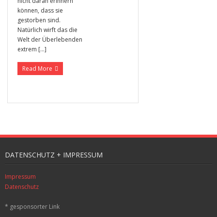
nicht daran erinnern
können, dass sie
gestorben sind.
Natürlich wirft das die
Welt der Überlebenden
extrem […]
Read More
DATENSCHUTZ + IMPRESSUM
Impressum
Datenschutz
* gesponsorter Link