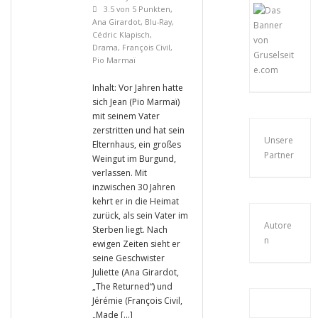
3.5 von 5 Punkten
,
Ana Girardot
,
Blu-Ray
,
Cédric Klapisch
,
Drama
,
François Civil
,
Pio Marmaï
Inhalt: Vor Jahren hatte
sich Jean (Pio Marmaï)
mit seinem Vater
zerstritten und hat sein
Unsere
Elternhaus, ein großes
Partner
Weingut im Burgund,
verlassen. Mit
inzwischen 30 Jahren
kehrt er in die Heimat
zurück, als sein Vater im
Autore
Sterben liegt. Nach
n
ewigen Zeiten sieht er
seine Geschwister
Juliette (Ana Girardot,
„The Returned“) und
Jérémie (François Civil,
„Made […]