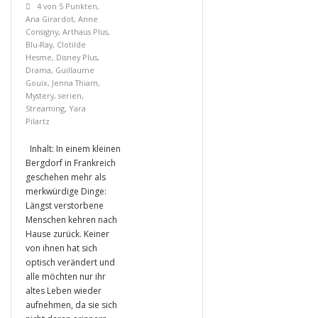
4 von 5 Punkten
,
Ana Girardot
,
Anne
Consigny
,
Arthaus Plus
,
Blu-Ray
,
Clotilde
Hesme
,
Disney Plus
,
Drama
,
Guillaume
Gouix
,
Jenna Thiam
,
Mystery
,
serien
,
Streaming
,
Yara
Pilartz
Inhalt: In einem kleinen
Bergdorf in Frankreich
geschehen mehr als
merkwürdige Dinge:
Längst verstorbene
Menschen kehren nach
Hause zurück. Keiner
von ihnen hat sich
optisch verändert und
alle möchten nur ihr
altes Leben wieder
aufnehmen, da sie sich