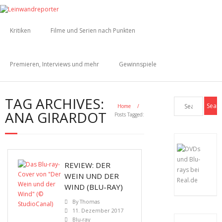
Kritiken
Filme und Serien nach Punkten
Premieren, Interviews und mehr
Gewinnspiele
TAG ARCHIVES:
Home
/
ANA GIRARDOT
Posts Tagged:
REVIEW: DER
WEIN UND DER
WIND (BLU-RAY)
By
Thomas
11. Dezember 2017
Blu-ray