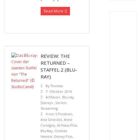
Read More
REVIEW: THE
RETURNED –
STAFFEL 2 (BLU-
RAY)
By
Thomas
7. Oktober 2016
Arthaus+
,
Blu-ray
,
Disney+
,
Serien
,
Streaming
4 von 5 Punkten
,
Ana Girardot
,
Anne
Consigny
,
Arthaus Plus
,
Blu-Ray
,
Clotilde
Hesme
,
Disney Plus
,