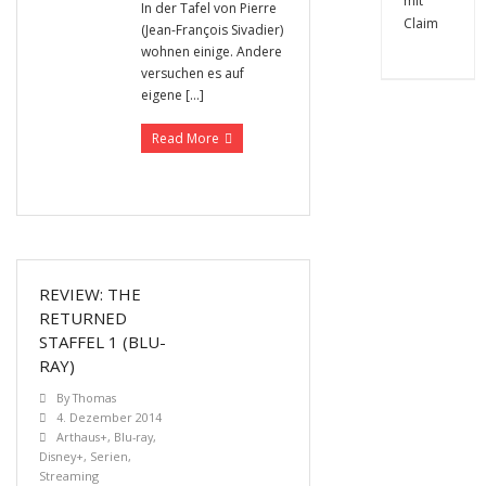
In der Tafel von Pierre
(Jean-François Sivadier)
wohnen einige. Andere
versuchen es auf
eigene […]
Read More
REVIEW: THE
RETURNED
STAFFEL 1 (BLU-
RAY)
By
Thomas
4. Dezember 2014
Arthaus+
,
Blu-ray
,
Disney+
,
Serien
,
Streaming