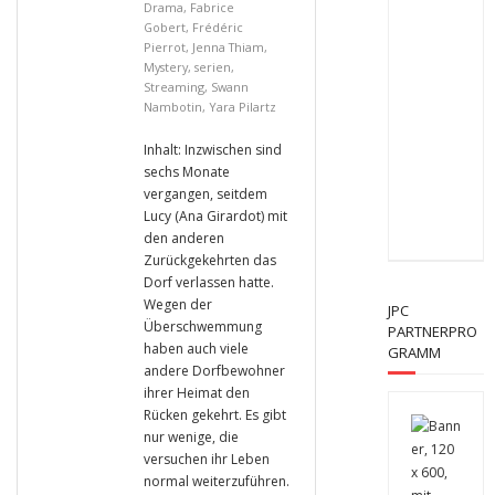
Drama
,
Fabrice
Gobert
,
Frédéric
Pierrot
,
Jenna Thiam
,
Mystery
,
serien
,
Streaming
,
Swann
Nambotin
,
Yara Pilartz
Inhalt: Inzwischen sind
sechs Monate
vergangen, seitdem
Lucy (Ana Girardot) mit
den anderen
Zurückgekehrten das
Dorf verlassen hatte.
Wegen der
JPC
Überschwemmung
PARTNERPRO
haben auch viele
GRAMM
andere Dorfbewohner
ihrer Heimat den
Rücken gekehrt. Es gibt
nur wenige, die
versuchen ihr Leben
normal weiterzuführen.