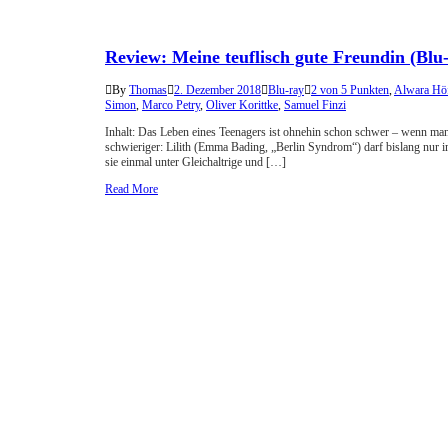
Review: Meine teuflisch gute Freundin (Blu
By
Thomas
2. Dezember 2018
Blu-ray
2 von 5 Punkten
,
Alwara Höf
Simon
,
Marco Petry
,
Oliver Korittke
,
Samuel Finzi
Inhalt: Das Leben eines Teenagers ist ohnehin schon schwer – wenn man 
schwieriger: Lilith (Emma Bading, „Berlin Syndrom“) darf bislang nur im 
sie einmal unter Gleichaltrige und […]
Read More