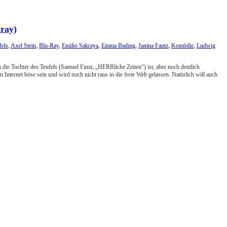
-ray)
els
,
Axel Stein
,
Blu-Ray
,
Emilio Sakraya
,
Emma Bading
,
Janina Fautz
,
Komödie
,
Ludwig
die Tochter des Teufels (Samuel Finzi, „HERRliche Zeiten“) ist, aber noch deutlich
Internet böse sein und wird noch nicht raus in die freie Welt gelassen. Natürlich will auch