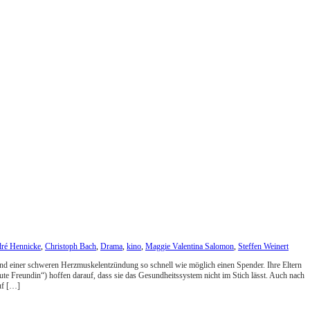
ré Hennicke
,
Christoph Bach
,
Drama
,
kino
,
Maggie Valentina Salomon
,
Steffen Weinert
und einer schweren Herzmuskelentzündung so schnell wie möglich einen Spender. Ihre Eltern
te Freundin“) hoffen darauf, dass sie das Gesundheitssystem nicht im Stich lässt. Auch nach
uf […]