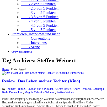
- 2 von 5 Punkten
- 2.5 von 5 Punkten
- 3 von 5 Punkten
- 3.5 von 5 Punkten
- 4 von 5 Punkten
- 4.5 von 5 Punkten
- 5 von 5 Punkten
Premieren, Interviews und mehr
- Conventions
- Interviews
- Szene
Gewinnspiele
Tag Archives:
Steffen Weinert
Home
/
Posts Tagged:
Review: Das Leben meiner Tochter (Kino)
By
Thomas
4. Juni 2019
Kino
4 von 5 Punkten
,
Alwara Höfels
,
André Hennicke
,
Christoph
Bach
,
Drama
,
kino
,
Maggie Valentina Salomon
,
Steffen Weinert
Inhalt: Die achtjährige Jana (Maggie Valentina Salomon) benötigt aufgrund einer schweren
Herzmuskelentzündung so schnell wie möglich einen Spender. Ihre Eltern Micha
(Christoph Bach) und Natalie (Alwara Höfels, „Meine teuflisch gute Freundin“) hoffen