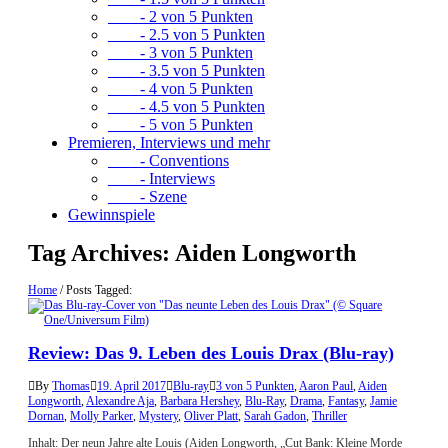
- 2 von 5 Punkten
- 2.5 von 5 Punkten
- 3 von 5 Punkten
- 3.5 von 5 Punkten
- 4 von 5 Punkten
- 4.5 von 5 Punkten
- 5 von 5 Punkten
Premieren, Interviews und mehr
- Conventions
- Interviews
- Szene
Gewinnspiele
Tag Archives:
Aiden Longworth
Home
/
Posts Tagged:
Review: Das 9. Leben des Louis Drax (Blu-ray)
By
Thomas
19. April 2017
Blu-ray
3 von 5 Punkten
,
Aaron Paul
,
Aiden
Longworth
,
Alexandre Aja
,
Barbara Hershey
,
Blu-Ray
,
Drama
,
Fantasy
,
Jamie
Dornan
,
Molly Parker
,
Mystery
,
Oliver Platt
,
Sarah Gadon
,
Thriller
Inhalt: Der neun Jahre alte Louis (Aiden Longworth, „Cut Bank: Kleine Morde