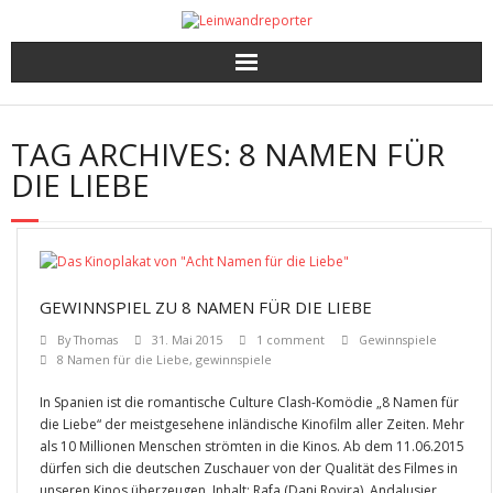
Kritiken
TAG ARCHIVES:
8 NAMEN FÜR
Filme und Serien nach Punkten
DIE LIEBE
Premieren, Interviews und mehr
Gewinnspiele
GEWINNSPIEL ZU 8 NAMEN FÜR DIE LIEBE
By
Thomas
31. Mai 2015
1 comment
Gewinnspiele
8 Namen für die Liebe
,
gewinnspiele
In Spanien ist die romantische Culture Clash-Komödie „8 Namen für
die Liebe“ der meistgesehene inländische Kinofilm aller Zeiten. Mehr
als 10 Millionen Menschen strömten in die Kinos. Ab dem 11.06.2015
dürfen sich die deutschen Zuschauer von der Qualität des Filmes in
unseren Kinos überzeugen. Inhalt: Rafa (Dani Rovira), Andalusier