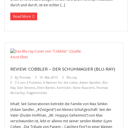
durch und durch, ist ein echter […]
Read More
REVIEW: COBBLER – DER SCHUHMAGIER (BLU-RAY)
By
Thomas
19. Mai 2015
Blu-ray
3.5 von 5 Punkten
,
8 Namen für die Liebe
,
Adam Sandler
,
Blu-
Ray
,
Dan Stevens
,
Ellen Barkin
,
Komödie
,
Steve Buscemi
,
Thomas
McCarthy
,
Tragikomödie
Inhalt: Seit Generationen betreibt die Familie von Max Simkin
(Adam Sandler, „#Zeitgeist“) ein kleines Schuhgeschäft. Seit der
Vater (Dustin Hoffman, „Mr. Hoppys Geheimnis“) von Max
verschwunden ist, lebt er alleine mit seiner senilen Mutter (Lynn
Cohen, „Die Tribute von Panem – Catching Fire“) in einer kleinen