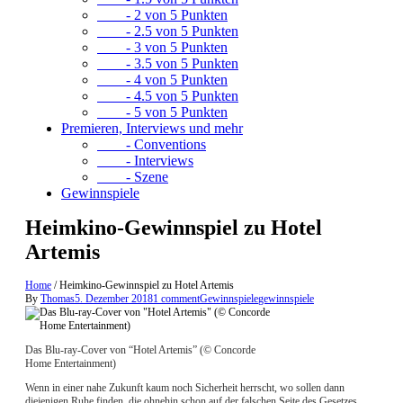
- 2 von 5 Punkten
- 2.5 von 5 Punkten
- 3 von 5 Punkten
- 3.5 von 5 Punkten
- 4 von 5 Punkten
- 4.5 von 5 Punkten
- 5 von 5 Punkten
Premieren, Interviews und mehr
- Conventions
- Interviews
- Szene
Gewinnspiele
Heimkino-Gewinnspiel zu Hotel
Artemis
Home
/
Heimkino-Gewinnspiel zu Hotel Artemis
By
Thomas
5. Dezember 2018
1 comment
Gewinnspiele
gewinnspiele
Das Blu-ray-Cover von “Hotel Artemis” (© Concorde
Home Entertainment)
Wenn in einer nahe Zukunft kaum noch Sicherheit herrscht, wo sollen dann
diejenigen Ruhe finden, die ohnehin schon auf der falschen Seite des Gesetzes