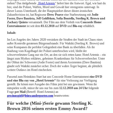
stehen? Das titelgebende „
Hotel Artemis
“ liefert hier die Antwort. Egal, wie hart du
bist, sind die Polizei, Waffen, Mord und Gewalt hier strengstens untersagt. In
dieser Luxus-Unterkunft, die der Hauptspielort dieser düster-ironischen
Zukunftsvision ist, hat Regisseur
Drew Pearce
eine Starbesetzung mit
Jodie
Foster, Dave Bautista, Jeff Goldblum, Sofia Boutella, Sterling K. Brown und
Zachary Quinto
versammelt. Der Film aus dem Verleih von
Concorde Home
Entertainment
ist seit dem
03.12.2018
auf
DVD
und
Blu-ray
erhältlich.
Inhalt:
Im Los Angeles des Jahres 2028 versinken die Straßen der Stadt im Chaos eines
außer Kontrolle geratenen Bürgeraufstands: Für Waikiki (Sterling K. Brown) und
seine Kumpanen die perfekte Gelegenheit eine Bank zu überfallen. Als ihr
Raubzug vom Kugelhagel der Polizei unterbrochen wird, bleibt der
schwerverletzten Gang nur ein Ort, an den sie sich retten kann: Hotel Artemis – ein
längst zum Mythos erklärtes, geheimes Krankenhaus für Schwerverbrecher. Unter
der Obhut der Schwester (Jodie Foster) und ihrem Assistenten (Dave Bautista)
glaubt sich Waikiki zunächst sicher. Doch der wahre Ärger beginnt, als plötzlich
weitere Outlaws im Hotel einchecken.
Passend zum Heimkino-Start hat uns Concorde Home Entertainment
eine DVD
und eine Blu-ray von „Hotel Artemis“
für eine Verlosung zur Verfügung
gestellt. Ihr könnt eure Ausgabe des Films jetzt bei uns gewinnen. Wenn ihr
mitspielen wollt, müsst ihr uns nur bis zum
12.12.2018 um 24 Uhr
folgende
Frage
per Mail
(Betreff: Hotel Artemis) an
gewinnspiel@leinwandreporter.com
beantworten:
Für welche (Mini-)Serie gewann Sterling K.
Brown 2016 seinen ersten Emmy Award?