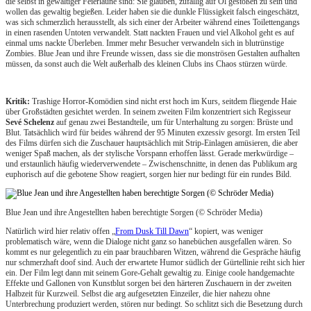
die selbst in gewaltiger Feierlaune sind: Sie glauben, zufällig auf Öl gestoßen zu sein und
wollen das gewaltig begießen. Leider haben sie die dunkle Flüssigkeit falsch eingeschätzt,
was sich schmerzlich herausstellt, als sich einer der Arbeiter während eines Toilettengangs
in einen rasenden Untoten verwandelt. Statt nackten Frauen und viel Alkohol geht es auf
einmal ums nackte Überleben. Immer mehr Besucher verwandeln sich in blutrünstige
Zombies. Blue Jean und ihre Freunde wissen, dass sie die monströsen Gestalten aufhalten
müssen, da sonst auch die Welt außerhalb des kleinen Clubs ins Chaos stürzen würde.
Kritik:
Trashige Horror-Komödien sind nicht erst hoch im Kurs, seitdem fliegende Haie
über Großstädten gesichtet werden. In seinem zweiten Film konzentriert sich Regisseur
Sevé Schelenz
auf genau zwei Bestandteile, um für Unterhaltung zu sorgen: Brüste und
Blut. Tatsächlich wird für beides während der 95 Minuten exzessiv gesorgt. Im ersten Teil
des Films dürfen sich die Zuschauer hauptsächlich mit Strip-Einlagen amüsieren, die aber
weniger Spaß machen, als der stylische Vorspann erhoffen lässt. Gerade merkwürdige –
und erstaunlich häufig wiederverwendete – Zwischenschnitte, in denen das Publikum arg
euphorisch auf die gebotene Show reagiert, sorgen hier nur bedingt für ein rundes Bild.
Blue Jean und ihre Angestellten haben berechtigte Sorgen (© Schröder Media)
Natürlich wird hier relativ offen „
From Dusk Till Dawn
“ kopiert, was weniger
problematisch wäre, wenn die Dialoge nicht ganz so hanebüchen ausgefallen wären. So
kommt es nur gelegentlich zu ein paar brauchbaren Witzen, während die Gespräche häufig
nur schmerzhaft doof sind. Auch der erwartete Humor südlich der Gürtellinie reiht sich hier
ein. Der Film legt dann mit seinem Gore-Gehalt gewaltig zu. Einige coole handgemachte
Effekte und Gallonen von Kunstblut sorgen bei den härteren Zuschauern in der zweiten
Halbzeit für Kurzweil. Selbst die arg aufgesetzten Einzeiler, die hier nahezu ohne
Unterbrechung produziert werden, stören nur bedingt. So schlitzt sich die Besetzung durch