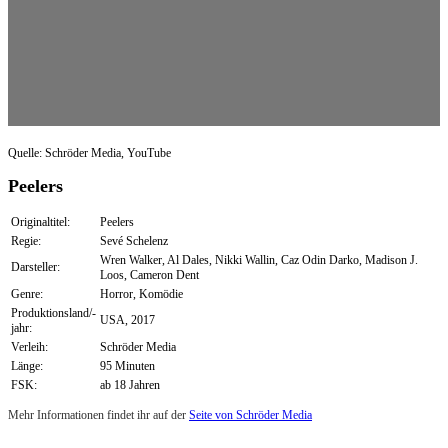
Quelle: Schröder Media, YouTube
Peelers
Originaltitel:
Peelers
Regie:
Sevé Schelenz
Wren Walker, Al Dales, Nikki Wallin, Caz Odin Darko, Madison J.
Darsteller:
Loos, Cameron Dent
Genre:
Horror, Komödie
Produktionsland/-
USA, 2017
jahr:
Verleih:
Schröder Media
Länge:
95 Minuten
FSK:
ab 18 Jahren
Mehr Informationen findet ihr auf der
Seite von Schröder Media