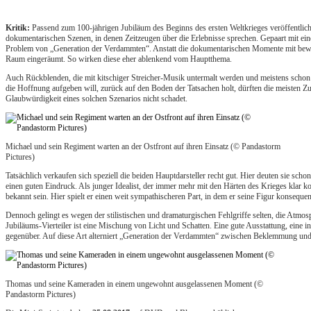
Kritik:
Passend zum 100-jährigen Jubiläum des Beginns des ersten Weltkrieges veröffentlich
dokumentarischen Szenen, in denen Zeitzeugen über die Erlebnisse sprechen. Gepaart mit einer
Problem von „Generation der Verdammten“. Anstatt die dokumentarischen Momente mit bewuss
Raum eingeräumt. So wirken diese eher ablenkend vom Hauptthema.
Auch Rückblenden, die mit kitschiger Streicher-Musik untermalt werden und meistens schon
die Hoffnung aufgeben will, zurück auf den Boden der Tatsachen holt, dürften die meisten 
Glaubwürdigkeit eines solchen Szenarios nicht schadet.
Michael und sein Regiment warten an der Ostfront auf ihren Einsatz (© Pandastorm
Pictures)
Tatsächlich verkaufen sich speziell die beiden Hauptdarsteller recht gut. Hier deuten sie s
einen guten Eindruck. Als junger Idealist, der immer mehr mit den Härten des Krieges klar 
bekannt sein. Hier spielt er einen weit sympathischeren Part, in dem er seine Figur konsequen
Dennoch gelingt es wegen der stilistischen und dramaturgischen Fehlgriffe selten, die Atmosp
Jubiläums-Vierteiler ist eine Mischung von Licht und Schatten. Eine gute Ausstattung, ein
gegenüber. Auf diese Art alterniert „Generation der Verdammten“ zwischen Beklemmung und
Thomas und seine Kameraden in einem ungewohnt ausgelassenen Moment (©
Pandastorm Pictures)