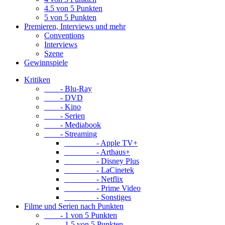
4.5 von 5 Punkten
5 von 5 Punkten
Premieren, Interviews und mehr
Conventions
Interviews
Szene
Gewinnspiele
Kritiken
- Blu-Ray
- DVD
- Kino
- Serien
- Mediabook
- Streaming
- Apple TV+
- Arthaus+
- Disney Plus
- LaCinetek
- Netflix
- Prime Video
- Sonstiges
Filme und Serien nach Punkten
- 1 von 5 Punkten
- 1.5 von 5 Punkten