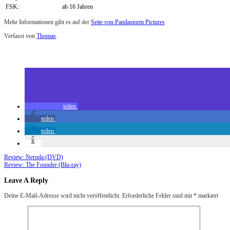
FSK:
ab 16 Jahren
Mehr Informationen gibt es auf der
Seite von Pandastorm Pictures
Verfasst von
Thomas
.
Zuletzt geändert am
26.08.2017
Review: Generation der Verdammten (Blu-ray)
teilen
teilen
teilen
Review: Neruda (DVD)
Review: The Founder (Blu-ray)
Leave A Reply
Deine E-Mail-Adresse wird nicht veröffentlicht.
Erforderliche Felder sind mit
*
markiert