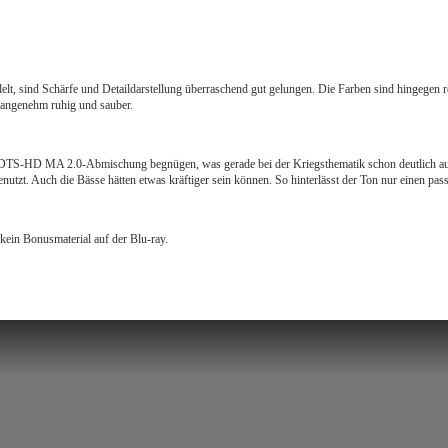
delt, sind Schärfe und Detaildarstellung überraschend gut gelungen. Die Farben sind hingegen
 angenehm ruhig und sauber.
 DTS-HD MA 2.0-Abmischung begnügen, was gerade bei der Kriegsthematik schon deutlich auffäl
zt. Auch die Bässe hätten etwas kräftiger sein können. So hinterlässt der Ton nur einen pas
kein Bonusmaterial auf der Blu-ray.