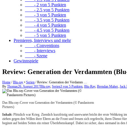
- 2 von 5 Punkten
- 2.5 von 5 Punkten
- 3 von 5 Punkten
- 3.5 von 5 Punkten
- 4 von 5 Punkten
- 4.5 von 5 Punkten
- 5 von 5 Punkten
Premieren, Interviews und mehr
- Conventions
- Interviews
- Szene
Gewinnspiele
Review: Generation der Verdammten (Blu
Home
/
Blu-ray
•
Serien
/
Review: Generation der Verdamm …
By
Thomas
26. August 2017
Blu-ray
,
Serien
3 von 5 Punkten
,
Blu-Ray
,
Brendan Maher
,
Jack
Das Blu-ray-Cover von Generation der Verdammten (© Pandastorm
Pictures)
Inhalt:
Plötzlich war Krieg. Ziemlich kurzfristig und unerwartet bricht der erste Weltkrieg
ziehen gegen den Willen ihrer Eltern an die Front und freuen sich regelrecht, ihren Dienst f
beginnt auf beiden Seiten ein reiner Überlebenskampf. Dabei ist sicher, dass niemand in den 