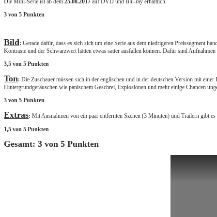
Die Mini-Serie ist ab dem
25.08.2017
auf DVD und Blu-ray erhältlich.
3 von 5 Punkten
Bild
:
Gerade dafür, dass es sich sich um eine Serie aus dem niedrigeren Preissegment han
Kontraste und der Schwarzwert hätten etwas satter ausfallen können. Dafür sind Aufnahmen
3,5 von 5 Punkten
Ton
:
Die Zuschauer müssen sich in der englischen und in der deutschen Version mit einer
Hintergrundgeräuschen wie panischem Geschrei, Explosionen und mehr einige Chancen ungenut
3 von 5 Punkten
Extras
:
Mit Ausnahmen von ein paar entfernten Szenen (3 Minuten) und Trailern gibt es 
1,5 von 5 Punkten
Gesamt: 3 von 5 Punkten