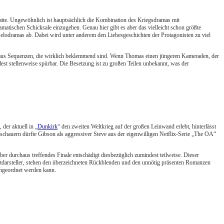
te. Ungewöhnlich ist hauptsächlich die Kombination des Kriegsdramas mit
amatischen Schicksale einzugehen. Genau hier gibt es aber das vielleicht schon größte
lodramas ab. Dabei wird unter anderem den Liebesgeschichten der Protagonisten zu viel
chaus Sequenzen, die wirklich beklemmend sind. Wenn Thomas einen jüngeren Kameraden, der
st stellenweise spürbar. Die Besetzung ist zu großen Teilen unbekannt, was der
, der aktuell in „
Dunkirk
“ den zweiten Weltkrieg auf der großen Leinwand erlebt, hinterlässt
schauern dürfte Gibson als aggressiver Steve aus der eigenwilligen Netflix-Serie „The OA“
ber durchaus treffendes Finale entschädigt diesbezüglich zumindest teilweise. Dieser
ptdarsteller, stehen den überzeichneten Rückblenden und den unnötig präsenten Romanzen
ingeordnet werden kann.