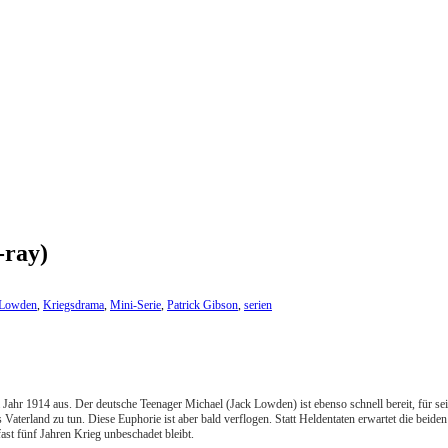
-ray)
 Lowden
,
Kriegsdrama
,
Mini-Serie
,
Patrick Gibson
,
serien
 im Jahr 1914 aus. Der deutsche Teenager Michael (Jack Lowden) ist ebenso schnell bereit, für 
ürs Vaterland zu tun. Diese Euphorie ist aber bald verflogen. Statt Heldentaten erwartet die b
fast fünf Jahren Krieg unbeschadet bleibt.