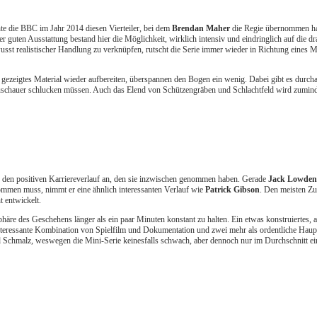
te die BBC im Jahr 2014 diesen Vierteiler, bei dem
Brendan Maher
die Regie übernommen hat
 guten Ausstattung bestand hier die Möglichkeit, wirklich intensiv und eindringlich auf die dr
t realistischer Handlung zu verknüpfen, rutscht die Serie immer wieder in Richtung eines Me
 gezeigtes Material wieder aufbereiten, überspannen den Bogen ein wenig. Dabei gibt es dur
Zuschauer schlucken müssen. Auch das Elend von Schützengräben und Schlachtfeld wird zuminde
chon den positiven Karriereverlauf an, den sie inzwischen genommen haben. Gerade
Jack Lowden
kommen muss, nimmt er eine ähnlich interessanten Verlauf wie
Patrick Gibson
. Den meisten Zu
t entwickelt.
häre des Geschehens länger als ein paar Minuten konstant zu halten. Ein etwas konstruiertes, a
e interessante Kombination von Spielfilm und Dokumentation und zwei mehr als ordentliche Hau
 Schmalz, weswegen die Mini-Serie keinesfalls schwach, aber dennoch nur im Durchschnitt e