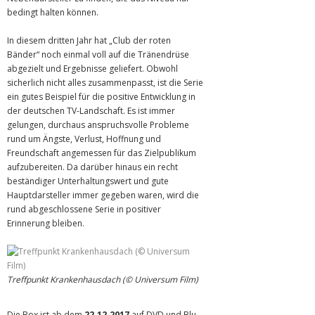
bedingt halten können.
In diesem dritten Jahr hat „Club der roten
Bänder“ noch einmal voll auf die Tränendrüse
abgezielt und Ergebnisse geliefert. Obwohl
sicherlich nicht alles zusammenpasst, ist die Serie
ein gutes Beispiel für die positive Entwicklung in
der deutschen TV-Landschaft. Es ist immer
gelungen, durchaus anspruchsvolle Probleme
rund um Ängste, Verlust, Hoffnung und
Freundschaft angemessen für das Zielpublikum
aufzubereiten. Da darüber hinaus ein recht
beständiger Unterhaltungswert und gute
Hauptdarsteller immer gegeben waren, wird die
rund abgeschlossene Serie in positiver
Erinnerung bleiben.
Treffpunkt Krankenhausdach (© Universum Film)
Die Box ist ab dem
22.12.2017
auf DVD und Blu-