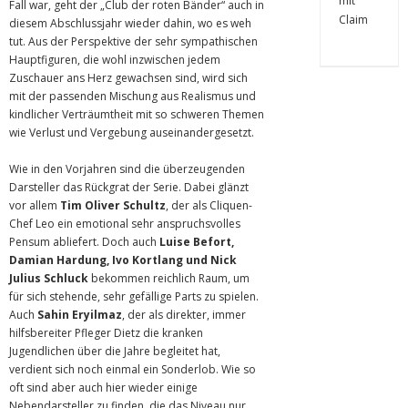
Fall war, geht der „Club der roten Bänder“ auch in
diesem Abschlussjahr wieder dahin, wo es weh
tut. Aus der Perspektive der sehr sympathischen
Hauptfiguren, die wohl inzwischen jedem
Zuschauer ans Herz gewachsen sind, wird sich
mit der passenden Mischung aus Realismus und
kindlicher Verträumtheit mit so schweren Themen
wie Verlust und Vergebung auseinandergesetzt.
Wie in den Vorjahren sind die überzeugenden
Darsteller das Rückgrat der Serie. Dabei glänzt
vor allem
Tim Oliver Schultz
, der als Cliquen-
Chef Leo ein emotional sehr anspruchsvolles
Pensum abliefert. Doch auch
Luise Befort,
Damian Hardung, Ivo Kortlang und Nick
Julius Schluck
bekommen reichlich Raum, um
für sich stehende, sehr gefällige Parts zu spielen.
Auch
Sahin Eryilmaz
, der als direkter, immer
hilfsbereiter Pfleger Dietz die kranken
Jugendlichen über die Jahre begleitet hat,
verdient sich noch einmal ein Sonderlob. Wie so
oft sind aber auch hier wieder einige
Nebendarsteller zu finden, die das Niveau nur