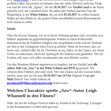
perfiden Fallen. Inzwischen ist bekannt, dass der siebte Teil doch nicht das Finale
war und die Serie mit „Jigsaw“, der am
26.10.2017
von
StudioCanal
in die Kinos
gebracht wird, ein Comeback feiert. Bis dahin gibt StudioCanal den Fans die
Möglichkeit, in der
White Edition
, die seit dem
05.10.2017
in weißen Amaray-
Hüllen
auf dem Markt ist, die ganzen Filme einschließlich neuem Bonusmaterial
noch einmal zu sehen.
Inhalt:
Ohne die leiseste Ahnung, wie sie in diesen Albtraum geraten sind, erwachen zwei
Männer angekettet an gegenüberliegenden Wänden in einem Kellerverlies.
Hinterlassen hat ihr Entführer lediglich eine ausgeblutete Leiche und ein Tonband,
auf dem er den Gefangenen einen Ausweg anbietet. Wenn sie beweisen, dass sie
bereit sind, wirklich alles für ihr Überleben zu tun, haben sie die Chance, aus ihrem
Verlies zu entkommen. Doch die Spielregeln des Sadisten sind gnadenlos: Wer die
Freiheit will, muss sich selbst verstümmeln oder zum Mörder werden.
Um den Heimkino-Release angemessen zu begehen, hat uns StudioCanal
alle
sieben Teile von „Saw“ in der White Edition auf DVD
gesponsert. Wir
verlosen diese Filmbox jetzt unter euch. Wer eine Chance auf den Gewinn haben
möchte, muss uns nur bis zum
20
.10.2017 um 24 Uhr
folgende Frage
per
Mail
(Betreff: Saw White Edition) an
gewinnspiel@leinwandreporter.com
beantworten:
Welchen Charakter spielte „Saw“-Autor Leigh
Whannell in den Filmen?
Jeder, der bei der richtigen Antwort dabei ist, kommt in die Verlosung. Lösungen
in den Kommentaren werden nicht gewertet.