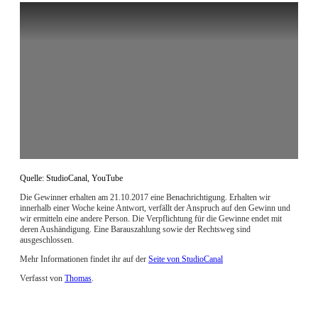
Quelle: StudioCanal, YouTube
Die Gewinner erhalten am 21.10.2017 eine Benachrichtigung. Erhalten wir
innerhalb einer Woche keine Antwort, verfällt der Anspruch auf den Gewinn und
wir ermitteln eine andere Person. Die Verpflichtung für die Gewinne endet mit
deren Aushändigung. Eine Barauszahlung sowie der Rechtsweg sind
ausgeschlossen.
Mehr Informationen findet ihr auf der
Seite von StudioCanal
Verfasst von
Thomas
.
Zuletzt geändert am
13.10.2017
HE-Gewinnspiel zur Saw White Edition