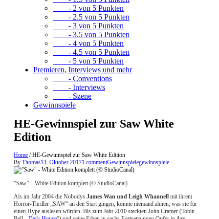
- 2 von 5 Punkten
- 2.5 von 5 Punkten
- 3 von 5 Punkten
- 3.5 von 5 Punkten
- 4 von 5 Punkten
- 4.5 von 5 Punkten
- 5 von 5 Punkten
Premieren, Interviews und mehr
- Conventions
- Interviews
- Szene
Gewinnspiele
HE-Gewinnspiel zur Saw White
Edition
Home
/
HE-Gewinnspiel zur Saw White Edition
By
Thomas
13. Oktober 2017
1 comment
Gewinnspiele
gewinnspiele
“Saw” – White Edition komplett (© StudioCanal)
Als im Jahr 2004 die Nobodys
James Wan und Leigh Whannell
mit ihrem
Horror-Thriller „SAW“ an den Start gingen, konnte niemand ahnen, was sie für
einen Hype auslesen würden. Bis zum Jahr 2010 steckten John Cramer (Tobin
Bell, „
Dark House
“) und seine Erben in sechs Fortsetzungen Opfer in ihre