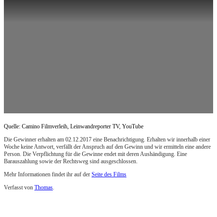
Quelle: Camino Filmverleih, Leinwandreporter TV, YouTube
Die Gewinner erhalten am 02.12.2017 eine Benachrichtigung. Erhalten wir innerhalb einer
Woche keine Antwort, verfällt der Anspruch auf den Gewinn und wir ermitteln eine andere
Person. Die Verpflichtung für die Gewinne endet mit deren Aushändigung. Eine
Barauszahlung sowie der Rechtsweg sind ausgeschlossen.
Mehr Informationen findet ihr auf der
Seite des Films
Verfasst von
Thomas
.
Zuletzt geändert am
24.11.2017
Gewinnspiel zu Die Vierhändige