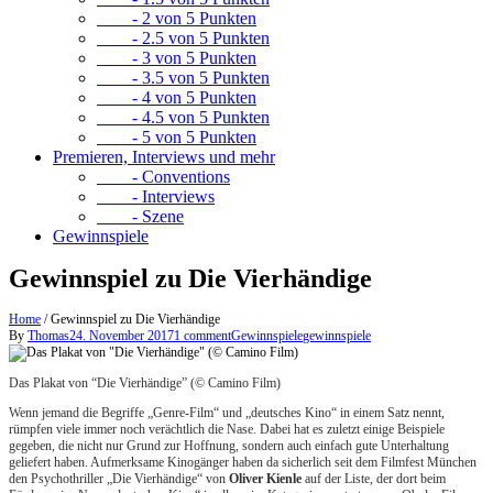
- 2 von 5 Punkten
- 2.5 von 5 Punkten
- 3 von 5 Punkten
- 3.5 von 5 Punkten
- 4 von 5 Punkten
- 4.5 von 5 Punkten
- 5 von 5 Punkten
Premieren, Interviews und mehr
- Conventions
- Interviews
- Szene
Gewinnspiele
Gewinnspiel zu Die Vierhändige
Home
/
Gewinnspiel zu Die Vierhändige
By
Thomas
24. November 2017
1 comment
Gewinnspiele
gewinnspiele
Das Plakat von “Die Vierhändige” (© Camino Film)
Wenn jemand die Begriffe „Genre-Film“ und „deutsches Kino“ in einem Satz nennt,
rümpfen viele immer noch verächtlich die Nase. Dabei hat es zuletzt einige Beispiele
gegeben, die nicht nur Grund zur Hoffnung, sondern auch einfach gute Unterhaltung
geliefert haben. Aufmerksame Kinogänger haben da sicherlich seit dem Filmfest München
den Psychothriller „Die Vierhändige“ von
Oliver Kienle
auf der Liste, der dort beim