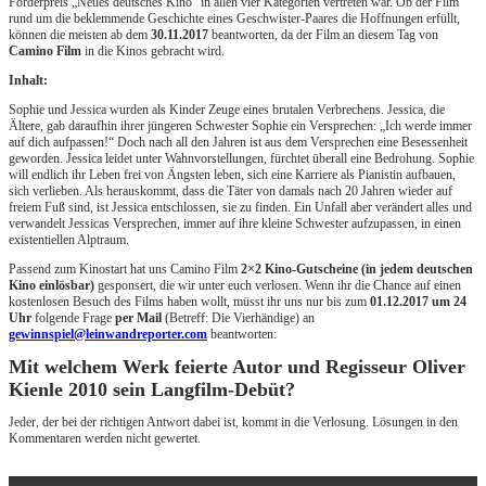
Förderpreis „Neues deutsches Kino“ in allen vier Kategorien vertreten war. Ob der Film
rund um die beklemmende Geschichte eines Geschwister-Paares die Hoffnungen erfüllt,
können die meisten ab dem
30.11.2017
beantworten, da der Film an diesem Tag von
Camino Film
in die Kinos gebracht wird.
Inhalt:
Sophie und Jessica wurden als Kinder Zeuge eines brutalen Verbrechens. Jessica, die
Ältere, gab daraufhin ihrer jüngeren Schwester Sophie ein Versprechen: „Ich werde immer
auf dich aufpassen!“ Doch nach all den Jahren ist aus dem Versprechen eine Besessenheit
geworden. Jessica leidet unter Wahnvorstellungen, fürchtet überall eine Bedrohung. Sophie
will endlich ihr Leben frei von Ängsten leben, sich eine Karriere als Pianistin aufbauen,
sich verlieben. Als herauskommt, dass die Täter von damals nach 20 Jahren wieder auf
freiem Fuß sind, ist Jessica entschlossen, sie zu finden. Ein Unfall aber verändert alles und
verwandelt Jessicas Versprechen, immer auf ihre kleine Schwester aufzupassen, in einen
existentiellen Alptraum.
Passend zum Kinostart hat uns Camino Film
2×2
Kino-Gutscheine (in jedem deutschen
Kino einlösbar)
gesponsert, die wir unter euch verlosen. Wenn ihr die Chance auf einen
kostenlosen Besuch des Films haben wollt, müsst ihr uns nur bis zum
01.12.
2017 um 24
Uhr
folgende Frage
per Mail
(Betreff: Die Vierhändige) an
gewinnspiel@leinwandreporter.com
beantworten:
Mit welchem Werk feierte Autor und Regisseur Oliver
Kienle 2010 sein Langfilm-Debüt?
Jeder, der bei der richtigen Antwort dabei ist, kommt in die Verlosung. Lösungen in den
Kommentaren werden nicht gewertet.